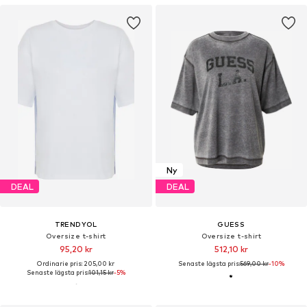
Ny
DEAL
DEAL
TRENDYOL
GUESS
Oversize t-shirt
Oversize t-shirt
95,20 kr
512,10 kr
Ordinarie pris: 205,00 kr
Senaste lägsta pris:
569,00 kr
-10%
Senaste lägsta pris:
101,15 kr
-5%