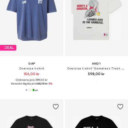
DEAL
GAP
AND1
Oversize t-shirt
Oversize t-shirt 'Gameless Trash Talk'
156,00 kr
598,00 kr
Ordinarie pris: 399,00 kr
Senaste lägsta pris:
165,75 kr
-5%
+
4