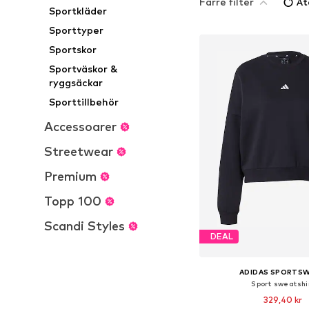
Färre filter
Åt
Sportkläder
Sporttyper
Sportskor
Sportväskor &
ryggsäckar
Sporttillbehör
Accessoarer
Streetwear
Premium
Topp 100
Scandi Styles
DEAL
ADIDAS SPORTS
Sport sweatshi
329,40 kr