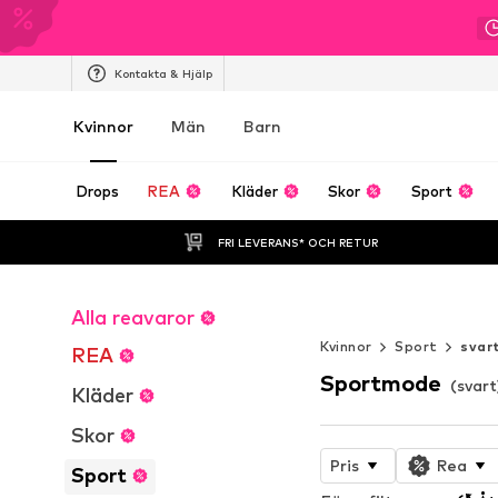
Kontakta & Hjälp
Kvinnor
Män
Barn
Drops
REA
Kläder
Skor
Sport
FRI LEVERANS* OCH RETUR
Alla reavaror
WORK IT
Kvinnor
Sport
svar
REA
Sportmode
(svart
Kläder
Skor
Pris
Rea
Sport