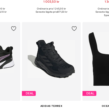
1 003,50 kr
1 3
+
1
00 kr
Ordinarie pris: 1 245,00 kr
Ordinarie 
torlekar
Tillgänglig i många storlekar
Tillgänglig 
,10 kr
Senaste lägsta pris:
871,50 kr
Senaste lägs
korgen
Lägg till i varukorgen
Lägg till
DEAL
DEAL
ADIDAS TERREX
OCE