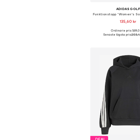
ADIDAS GOL
135,60 kr
Ordinarie pris: 569,0
Senaste lägsta pris:
203,4
Lägg till i varu
DEAL