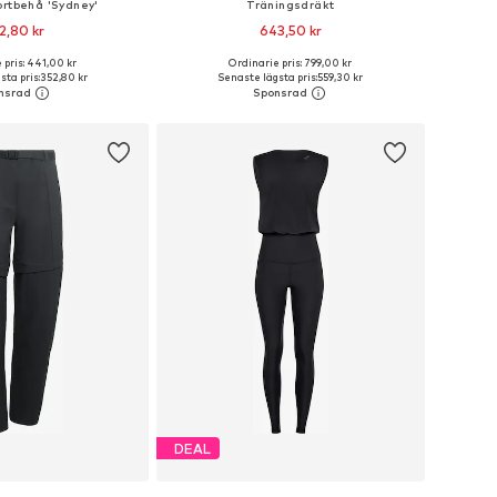
ortbehå 'Sydney'
Träningsdräkt
2,80 kr
643,50 kr
 pris: 441,00 kr
Ordinarie pris: 799,00 kr
kar: XS, S, M, L, XL, XXL
Tillgängliga storlekar: XS, S, M, L, XL
ta pris:
352,80 kr
Senaste lägsta pris:
559,30 kr
 i varukorgen
Lägg till i varukorgen
DEAL