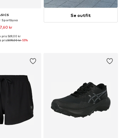
Se outfit
ASICS
y Sportbyxa
7,60 kr
 pris: 569,00 kr
rlekar: XS, S, M, L, XL
 pris:
509,00 kr
-55%
 i varukorgen