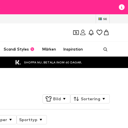
t
SE
Scandi Styles
Märken
Inspiration
SHOPPA NU. BETALA INOM 60 DAGAR.
Följ
Bild
Sortering
aper
Sporttyp