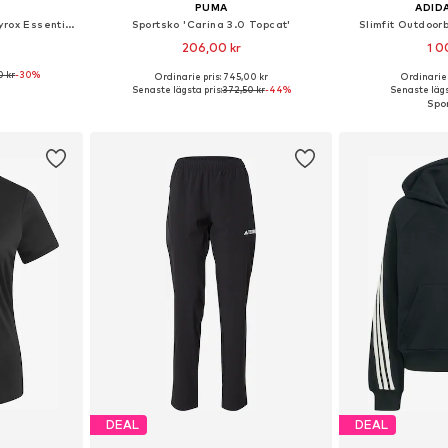
PUMA
ADID
Slimfit Sportbyxa 'Puma x Hyrox Essentials'
Sportsko 'Carina 3.0 Topcat'
Slimfit Outdoorb
206,00 kr
1 0
0 kr
-30%
Ordinarie pris: 745,00 kr
Ordinarie 
 S, M, L, XL
Tillgänglig i många storlekar
Tillgänglig 
Senaste lägsta pris:
372,50 kr
-44%
Senaste lägs
korgen
Lägg till i varukorgen
Lägg till
DEAL
DEAL