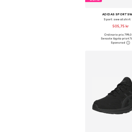
ADIDAS SPORTS
Sport sweatshirt 
505,75 kr
Ordinarie pris: 799,0
Tillgängliga storlekar: XS,
Senaste lägsta pris:
476
Lägg till i varu