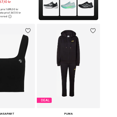
67,10 kr
+
1
pris: 1 699,00 kr
i många storlekar
ta pris:
1 367,10 kr
 i varukorgen
DEAL
ANSAPART
PUMA