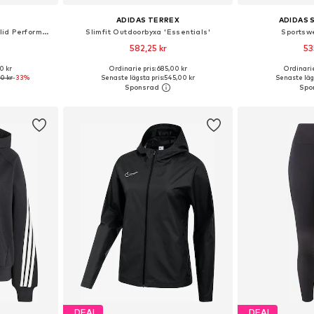
F
ADIDAS TERREX
ADIDAS
Funktionstopp 'Women's Solid Performance Short Sleeve Polo'
Slimfit Outdoorbyxa 'Essentials'
Sportsw
582,25 kr
53
0 kr
Ordinarie pris: 685,00 kr
Ordinarie
Tillgängliga storlekar: XXXS-XXS Normala storlekar, XS-S Normala storlekar, M-L Normala storlekar, XL-XXL Normala storlekar
Tillgängliga storlekar: XS, S, M
Tillgängliga sto
0 kr
-33%
Senaste lägsta pris:
545,00 kr
Senaste lägs
korgen
Lägg till i varukorgen
Lägg till
DEAL
DEAL