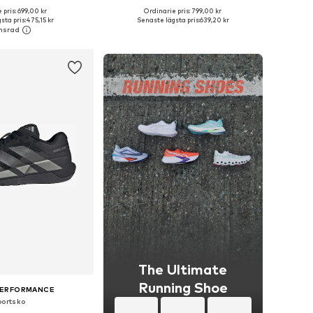
+
5
 pris: 699,00 kr
Ordinarie pris: 799,00 kr
i många storlekar
Tillgängliga storlekar: XS, S, M, L, XL
sta pris:
475,15 kr
Senaste lägsta pris:
639,20 kr
 i varukorgen
Lägg till i varukorgen
The Ultimate
Running Shoe
PERFORMANCE
portsko