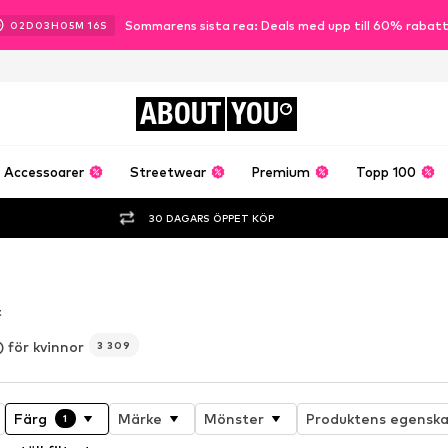
Sommarens sista rea: Deals med upp till 60% rabat
02
D
03
H
05
M
15
S
ABOUT
YOU
Accessoarer
Streetwear
Premium
Topp 100
30 DAGARS ÖPPET KÖP
t
) för kvinnor
3 309
Färg
Märke
Mönster
Produktens egensk
1