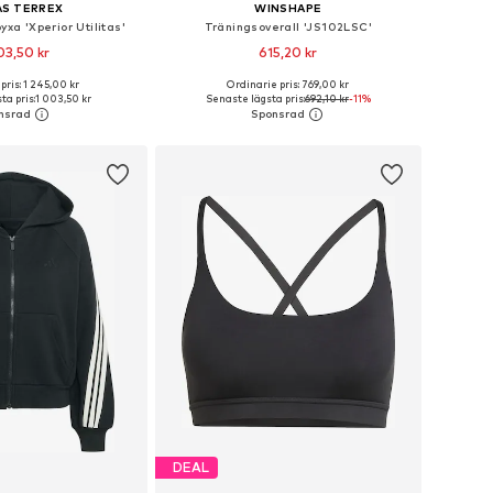
AS TERREX
WINSHAPE
yxa 'Xperior Utilitas'
Träningsoverall 'JS102LSC'
03,50 kr
615,20 kr
+
1
pris: 1 245,00 kr
Ordinarie pris: 769,00 kr
i många storlekar
Tillgängliga storlekar: XS, S, M, L, XL, XXL
ta pris:
1 003,50 kr
Senaste lägsta pris:
692,10 kr
-11%
 i varukorgen
Lägg till i varukorgen
DEAL