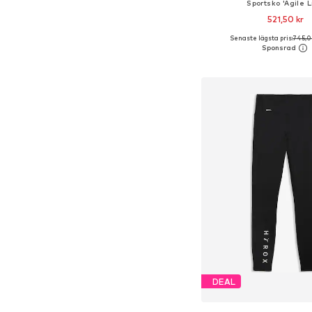
Sportsko 'Agile L
521,50 kr
Senaste lägsta pris:
745,0
Tillgänglig i många s
Lägg till i varu
DEAL