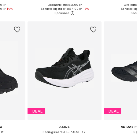
0 kr
Ordinarie pris: 855,00 kr
Ordinarie
torlekar
Tillgängliga storlekar: XS, S, M, L, XL
Tillgänglig 
0 kr
-14%
Senaste lägsta pris:
684,00 kr
-12%
Senaste läg
korgen
Lägg till i varukorgen
Lägg till
DEAL
DEAL
X
ASICS
ADIDAS 
R'
Springsko 'GEL-PULSE 17'
S