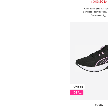
1 003,50 kr
Ordinarie pris: 1 245,
Tillgänglig i många s
Senaste lägsta pris:
836
Lägg till i varu
Unisex
DEAL
PUMA