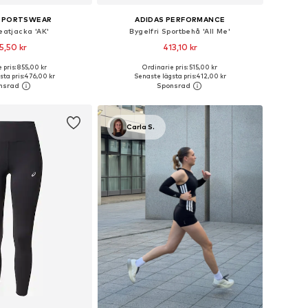
 SPORTSWEAR
ADIDAS PERFORMANCE
eatjacka 'AK'
Bygelfri Sportbehå 'All Me'
5,50 kr
413,10 kr
 pris: 855,00 kr
Ordinarie pris: 515,00 kr
rlekar: XS, S, M, L, XL
Tillgängliga storlekar: XS, S, M, L, XL
ta pris:
476,00 kr
Senaste lägsta pris:
412,00 kr
 i varukorgen
Lägg till i varukorgen
Carla S.