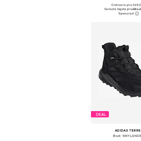
+
5
Ordinarie pris: 549,0
Tillgänglig i många s
Senaste lägsta pris:
384,3
Lägg till i varu
DEAL
ADIDAS TERRE
Boot 'ANYLANDE