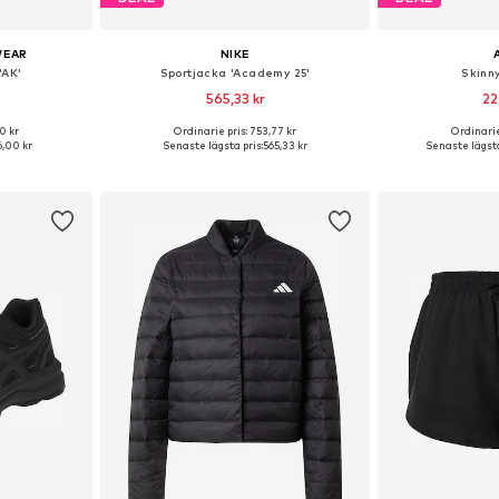
WEAR
NIKE
'AK'
Sportjacka 'Academy 25'
Skinn
565,33 kr
22
0 kr
Ordinarie pris: 753,77 kr
Ordinarie
 S, M, L, XL
Tillgängliga storlekar: XS, S, M, L, XL
Tillgängliga sto
,00 kr
Senaste lägsta pris:
565,33 kr
Senaste lägsta
korgen
Lägg till i varukorgen
Lägg till