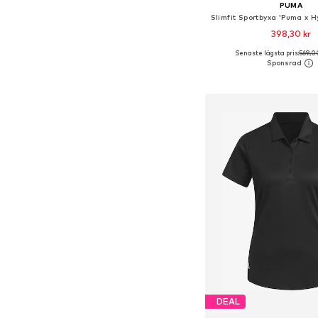
PUMA
398,30 kr
Senaste lägsta pris:
569,0
Tillgängliga storlekar: XS,
Lägg till i varu
DEAL