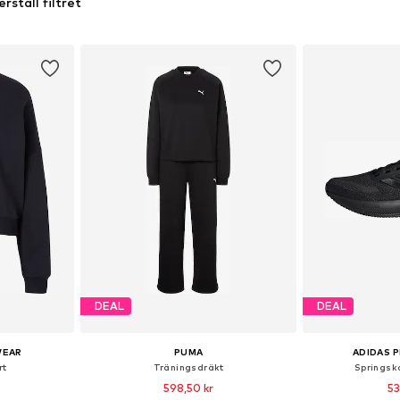
erställ filtret
DEAL
DEAL
WEAR
PUMA
ADIDAS 
rt
Träningsdräkt
Springsko
598,50 kr
53