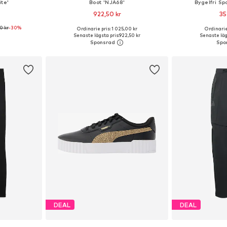
ite'
Boot 'NJA68'
Bygelfri Sp
922,50 kr
35
0 kr
-30%
Ordinarie pris: 1 025,00 kr
Ordinarie
torlekar
Tillgänglig i många storlekar
Tillgängliga storle
Senaste lägsta pris:
922,50 kr
Senaste lägs
korgen
Lägg till i varukorgen
Lägg till
DEAL
DEAL