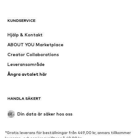
Nytt
Populärt
Shirts
Jeans
KUNDSERVICE
Jackor
Sweat
Byxor
Skjortor
Hjälp & Kontakt
Underkläder
Tröjor & koftor
ABOUT YOU Marketplace
Kostymer & kavajer
Rockar
Creator Collaborations
Badkläder
Stora storlekar
Leveransområde
Tillfällen
Exklusiv
Ångra avtalet här
Upcycling
SKOR
HANDLA SÄKERT
Nytt
Populärt
Boots & stövlar
Sneakers
Din data är säker hos oss
Lågskor
Sportskor
Öppna skor
Exklusiv
*Gratis leverans för beställningar från 449,00 kr, annars tillkommer