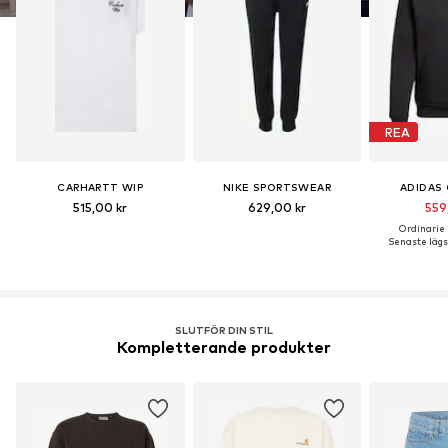
REA
CARHARTT WIP
NIKE SPORTSWEAR
ADIDAS 
515,00 kr
629,00 kr
559
Ordinarie p
Senaste lägst
SLUTFÖR DIN STIL
Kompletterande produkter