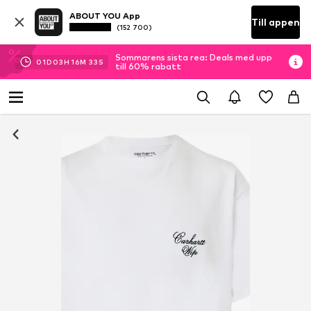
ABOUT YOU App
Till appen
(152 700)
Sommarens sista rea: Deals med upp
01
D
03
H
16
M
33
S
till 60% rabatt