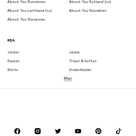
About You Rumänien
About You Estland (ru)
About You Lettland (ru)
About You Slovakien
About You Slovenien
REA
Jackor
Jeans
Sweat
Tröjor & koftor
Shirts
Underkläder
Mer
Byxor
Skjortor
Rockar
Kostymer & kavajer
Badkläder
Stora storlekar
Skor
Sport
Accessoarer
Premium
KLÄDER