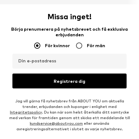
Missa inget!
Börja prenumerera på nyhetsbrevet och få exklusiva
erbjudanden
För kvinnor
För män
Din e-postadress
Registrera dig
Jag vill gärna få nyhetsbrev från ABOUT YOU om aktuella
trender, erbjudanden och kuponger i enlighet med
Integritetspolicy
. Du kan när som helst återkalla ditt samtycke
med verkan för framtiden genom att skicka ett meddelande till
kundservice@aboutyou.com
eller använda
avregistreringsalternativet i slutet av varje nyhetsbrev.