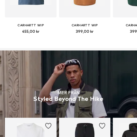
CARHARTT WIP
CARHARTT WIP
CARHA
455,00 kr
399,00 kr
399
MER FRÅN
Styled Beyond The Hike