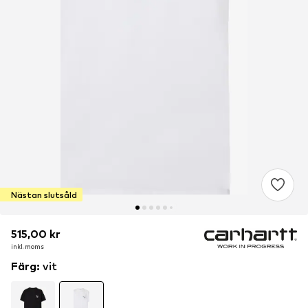
Nästan slutsåld
515,00 kr
515,00 kr
515,00 kr
inkl. moms
inkl. moms
inkl. moms
Färg
:
vit