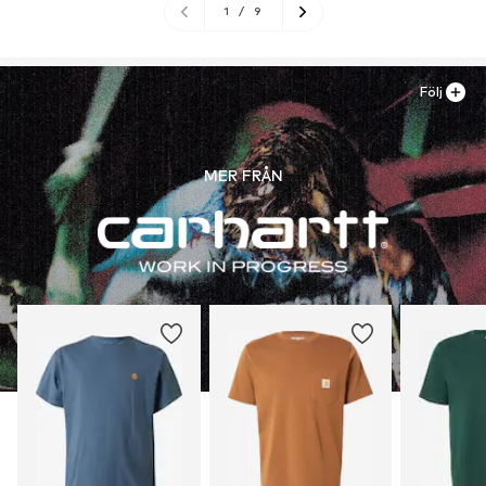
1
/
9
Följ
MER FRÅN