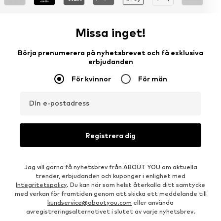
Missa inget!
Börja prenumerera på nyhetsbrevet och få exklusiva
erbjudanden
För kvinnor
För män
Din e-postadress
Registrera dig
Jag vill gärna få nyhetsbrev från ABOUT YOU om aktuella
trender, erbjudanden och kuponger i enlighet med
Integritetspolicy
. Du kan när som helst återkalla ditt samtycke
med verkan för framtiden genom att skicka ett meddelande till
kundservice@aboutyou.com
eller använda
avregistreringsalternativet i slutet av varje nyhetsbrev.