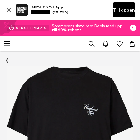
ABOUT YOU App
Till appen
(152 700)
Sommarens sista rea: Deals med upp
03
D
01
H
39
M
20
S
till 60% rabatt