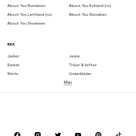
About You Rumänien
About You Estland (ru)
About You Lettland (ru)
About You Slovakien
About You Slovenien
REA
Jackor
Jeans
Sweat
Tröjor & koftor
Shirts
Underkläder
Mer
Byxor
Skjortor
Rockar
Kostymer & kavajer
Badkläder
Stora storlekar
Skor
Sport
Accessoarer
Premium
KLÄDER