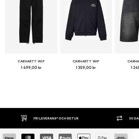
CARHARTT WIP
CARHARTT WIP
CARHA
1 499,00 kr
1 359,00 kr
1 24
30 DAGARS ÖPPET KÖP
SHOPPA NU. 