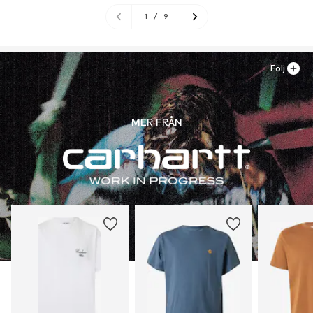
1
/
9
Följ
MER FRÅN