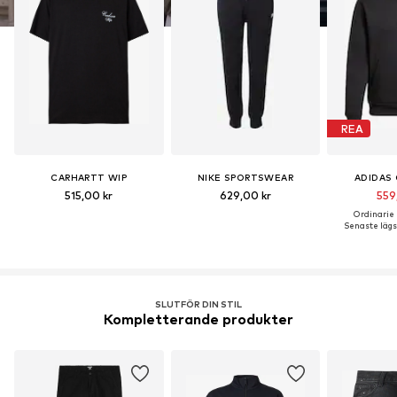
REA
CARHARTT WIP
NIKE SPORTSWEAR
ADIDAS 
515,00 kr
629,00 kr
559
Ordinarie p
Senaste lägst
SLUTFÖR DIN STIL
Kompletterande produkter