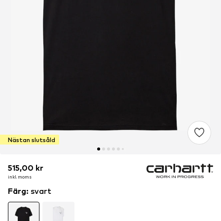
Nästan slutsåld
515,00 kr
515,00 kr
inkl. moms
inkl. moms
Färg
:
svart