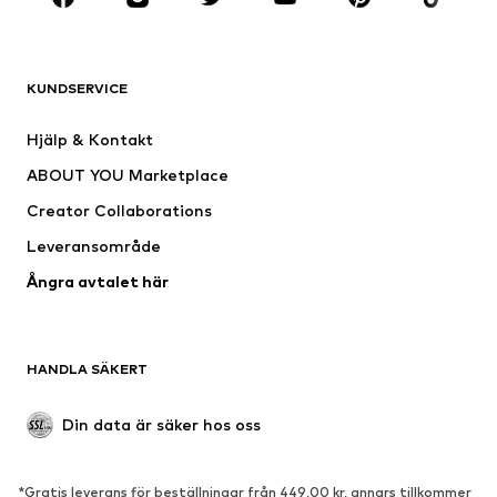
Nytt
Populärt
Shirts
Jeans
KUNDSERVICE
Jackor
Sweat
Byxor
Skjortor
Hjälp & Kontakt
Underkläder
Tröjor & koftor
ABOUT YOU Marketplace
Kostymer & kavajer
Rockar
Creator Collaborations
Badkläder
Stora storlekar
Leveransområde
Tillfällen
Exklusiv
Ångra avtalet här
Upcycling
SKOR
HANDLA SÄKERT
Nytt
Populärt
Boots & stövlar
Sneakers
Din data är säker hos oss
Lågskor
Sportskor
Öppna skor
Exklusiv
*Gratis leverans för beställningar från 449,00 kr, annars tillkommer