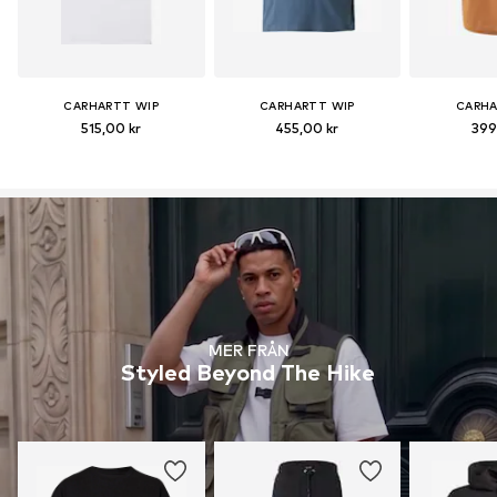
CARHARTT WIP
CARHARTT WIP
CARHA
515,00 kr
455,00 kr
399
MER FRÅN
Styled Beyond The Hike