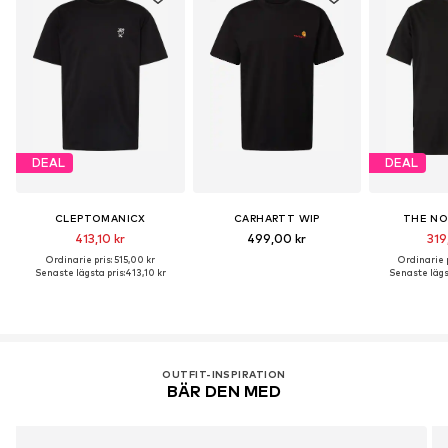
DEAL
DEAL
CLEPTOMANICX
CARHARTT WIP
THE NO
413,10 kr
499,00 kr
319
Ordinarie pris: 515,00 kr
Ordinarie p
Senaste lägsta pris:
413,10 kr
Senaste lägst
OUTFIT-INSPIRATION
BÄR DEN MED