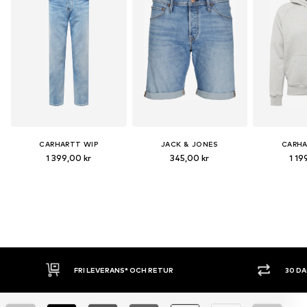
CARHARTT WIP
JACK & JONES
CARHA
1 399,00 kr
345,00 kr
1 19
30 DAGARS ÖPPET KÖP
SHOPPA NU. 