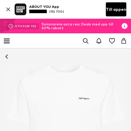
ABOUT YOU App
Till appen
(152 700)
Sommarens sista rea: Deals med upp till
07
H
32
M
14
S
60% rabatt