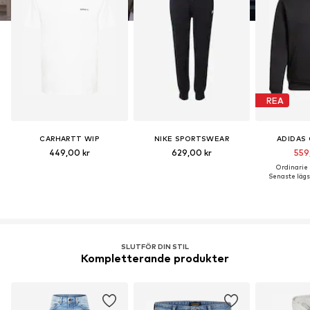
REA
CARHARTT WIP
NIKE SPORTSWEAR
ADIDAS 
449,00 kr
629,00 kr
559
Ordinarie p
Senaste lägst
SLUTFÖR DIN STIL
Kompletterande produkter