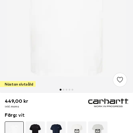
Nästan slutsåld
449,00 kr
449,00 kr
449,00 kr
inkl. moms
inkl. moms
inkl. moms
Färg
:
vit