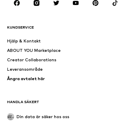
Nytt
Populärt
Shirts
Jeans
KUNDSERVICE
Jackor
Sweat
Byxor
Skjortor
Hjälp & Kontakt
Underkläder
Tröjor & koftor
ABOUT YOU Marketplace
Kostymer & kavajer
Rockar
Creator Collaborations
Badkläder
Stora storlekar
Leveransområde
Tillfällen
Exklusiv
Ångra avtalet här
Upcycling
SKOR
HANDLA SÄKERT
Nytt
Populärt
Boots & stövlar
Sneakers
Din data är säker hos oss
Lågskor
Sportskor
Öppna skor
Exklusiv