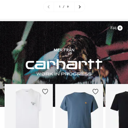
1
/
9
Följ
MER FRÅN