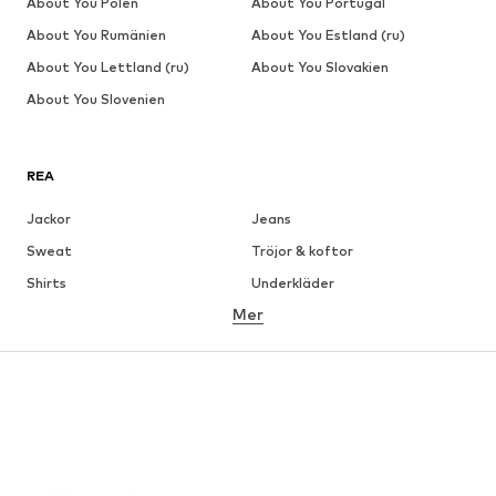
About You Polen
About You Portugal
About You Rumänien
About You Estland (ru)
About You Lettland (ru)
About You Slovakien
About You Slovenien
REA
Jackor
Jeans
Sweat
Tröjor & koftor
Shirts
Underkläder
Mer
Byxor
Skjortor
Rockar
Kostymer & kavajer
Badkläder
Stora storlekar
Skor
Sport
Accessoarer
Premium
KLÄDER