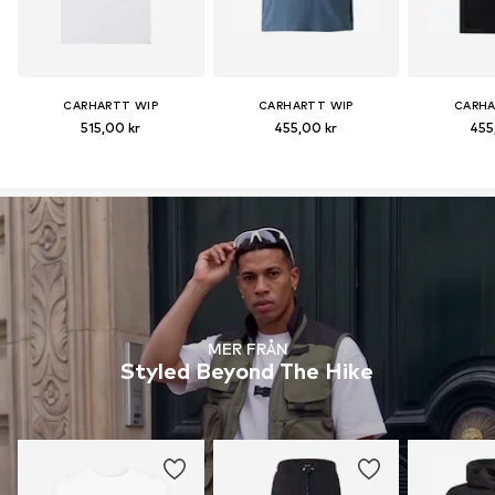
CARHARTT WIP
CARHARTT WIP
CARHA
515,00 kr
455,00 kr
455
MER FRÅN
Styled Beyond The Hike