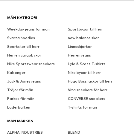
MÄN KATEGORI
Weekday jeans för män
Sportbyxor till herr
Svarta hoodies
new balance skor
Sportskor till herr
Linneskjortor
Herren cargobyxor
Herren jeans
Nike Sportswear sneakers
Lyle & Scott T-shirts
Kalsonger
Nike byxor till herr
Jack & Jones jeans
Hugo Boss jackor till herr
Tröjor för män
Vita sneakers för herr
Parkas för män
CONVERSE sneakers
Läderbälten
T-shirts för män
MÄN MÄRKEN
ALPHA INDUSTRIES
BLEND