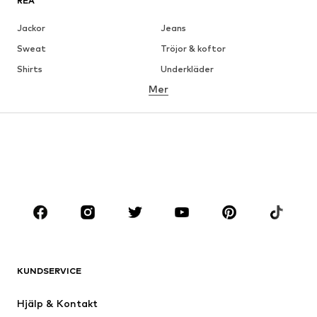
REA
Jackor
Jeans
Sweat
Tröjor & koftor
Shirts
Underkläder
Mer
Byxor
Skjortor
Rockar
Kostymer & kavajer
Badkläder
Stora storlekar
Skor
Sport
Accessoarer
Premium
KLÄDER
Nytt
Populärt
Shirts
Jeans
KUNDSERVICE
Jackor
Sweat
Byxor
Skjortor
Hjälp & Kontakt
Underkläder
Tröjor & koftor