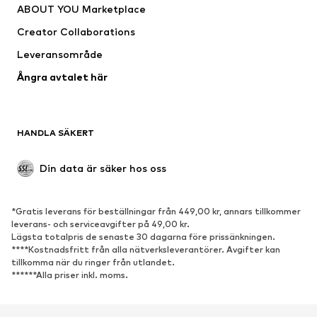
ABOUT YOU Marketplace
Kostymer & kavajer
Rockar
Creator Collaborations
Badkläder
Stora storlekar
Leveransområde
Tillfällen
Exklusiv
Ångra avtalet här
Upcycling
SKOR
HANDLA SÄKERT
Nytt
Populärt
Boots & stövlar
Sneakers
Din data är säker hos oss
Lågskor
Sportskor
Öppna skor
Exklusiv
*Gratis leverans för beställningar från 449,00 kr, annars tillkommer
leverans- och serviceavgifter på 49,00 kr.
SPORT
Lägsta totalpris de senaste 30 dagarna före prissänkningen.
****Kostnadsfritt från alla nätverksleverantörer. Avgifter kan
Sportkläder
Sporttyper
tillkomma när du ringer från utlandet.
******Alla priser inkl. moms.
Sportskor
Sportväskor & ryggsäckar
Sporttillbehör