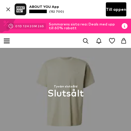
ABOUT YOU App
Till appen
(152 700)
Sommarens sista rea: Deals med upp
01
D
12
H
20
M
25
S
till 60% rabatt
Tyvärr slutsåld
Slutsålt