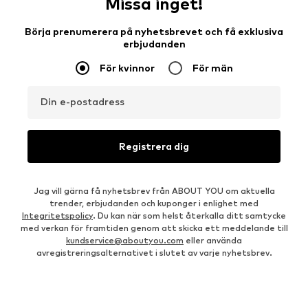
Missa inget!
Börja prenumerera på nyhetsbrevet och få exklusiva
erbjudanden
För kvinnor
För män
Din e-postadress
Registrera dig
Jag vill gärna få nyhetsbrev från ABOUT YOU om aktuella
trender, erbjudanden och kuponger i enlighet med
Integritetspolicy
. Du kan när som helst återkalla ditt samtycke
med verkan för framtiden genom att skicka ett meddelande till
kundservice@aboutyou.com
eller använda
avregistreringsalternativet i slutet av varje nyhetsbrev.