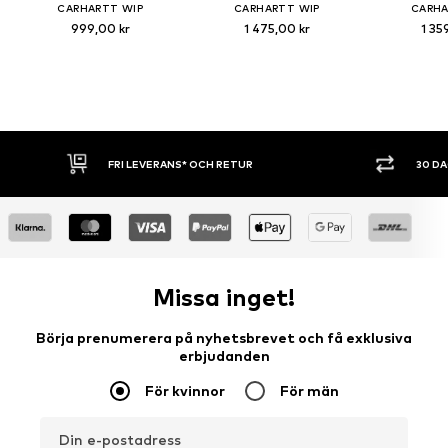
CARHARTT WIP
CARHARTT WIP
CARHA
999,00 kr
1 475,00 kr
1 35
30 DAGARS ÖPPET KÖP
SHOPPA 
Missa inget!
Börja prenumerera på nyhetsbrevet och få exklusiva
erbjudanden
För kvinnor
För män
Din e-postadress