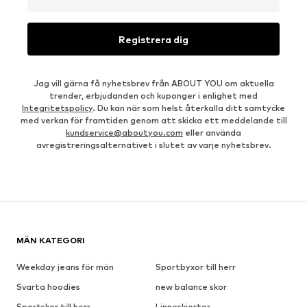
Registrera dig
Jag vill gärna få nyhetsbrev från ABOUT YOU om aktuella
trender, erbjudanden och kuponger i enlighet med
Integritetspolicy
. Du kan när som helst återkalla ditt samtycke
med verkan för framtiden genom att skicka ett meddelande till
kundservice@aboutyou.com
eller använda
avregistreringsalternativet i slutet av varje nyhetsbrev.
MÄN KATEGORI
Weekday jeans för män
Sportbyxor till herr
Svarta hoodies
new balance skor
Sportskor till herr
Linneskjortor