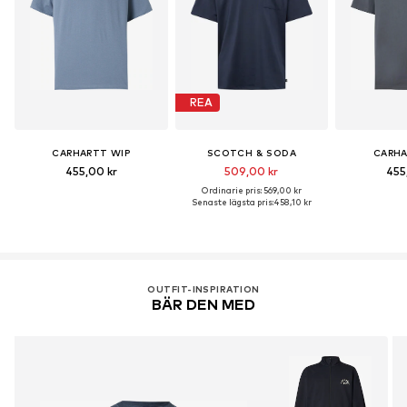
REA
CARHARTT WIP
SCOTCH & SODA
CARHA
455,00 kr
509,00 kr
455
Ordinarie pris: 569,00 kr
Senaste lägsta pris:
458,10 kr
OUTFIT-INSPIRATION
BÄR DEN MED