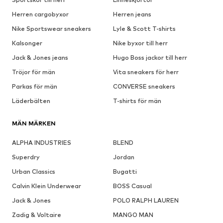
Herren cargobyxor
Herren jeans
Nike Sportswear sneakers
Lyle & Scott T-shirts
Kalsonger
Nike byxor till herr
Jack & Jones jeans
Hugo Boss jackor till herr
Tröjor för män
Vita sneakers för herr
Parkas för män
CONVERSE sneakers
Läderbälten
T-shirts för män
MÄN MÄRKEN
ALPHA INDUSTRIES
BLEND
Superdry
Jordan
Urban Classics
Bugatti
Calvin Klein Underwear
BOSS Casual
Jack & Jones
POLO RALPH LAUREN
Zadig & Voltaire
MANGO MAN