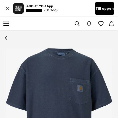
ABOUT YOU App
Till appen
(152 700)