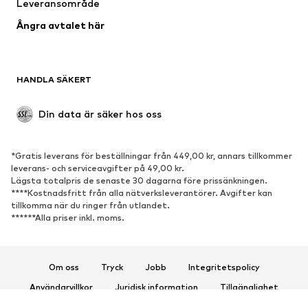
Leveransområde
Tillfällen
Exklusiv
Ångra avtalet här
Upcycling
SKOR
HANDLA SÄKERT
Nytt
Populärt
Boots & stövlar
Sneakers
Din data är säker hos oss
Lågskor
Sportskor
Öppna skor
Exklusiv
*Gratis leverans för beställningar från 449,00 kr, annars tillkommer
leverans- och serviceavgifter på 49,00 kr.
SPORT
Lägsta totalpris de senaste 30 dagarna före prissänkningen.
****Kostnadsfritt från alla nätverksleverantörer. Avgifter kan
Sportkläder
Sporttyper
tillkomma när du ringer från utlandet.
******Alla priser inkl. moms.
Sportskor
Sportväskor & ryggsäckar
Sporttillbehör
Om oss
Tryck
Jobb
Integritetspolicy
ACCESSOARER
Användarvillkor
Juridisk information
Tillgänglighet
Nytt
Kepsar & mössor
Produktsäkerhet