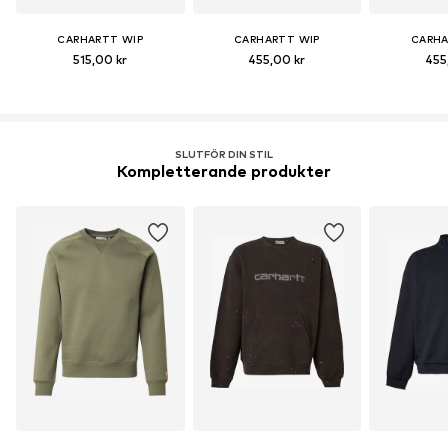
CARHARTT WIP
CARHARTT WIP
CARHA
515,00 kr
455,00 kr
455
SLUTFÖR DIN STIL
Kompletterande produkter