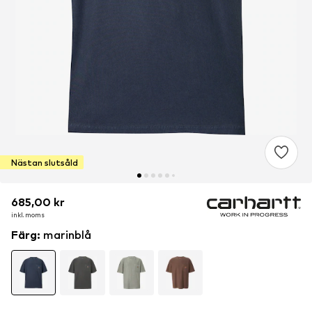
Nästan slutsåld
685,00 kr
685,00 kr
685,00 kr
inkl. moms
inkl. moms
inkl. moms
Färg
:
marinblå