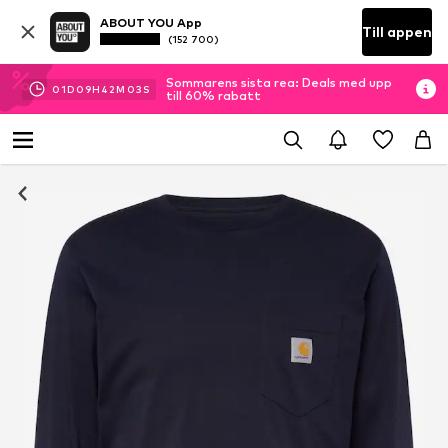
ABOUT YOU App
Till appen
(152 700)
Sommarens sista rea: Deals med upp
01
D
09
H
42
M
02
S
till 60% rabatt