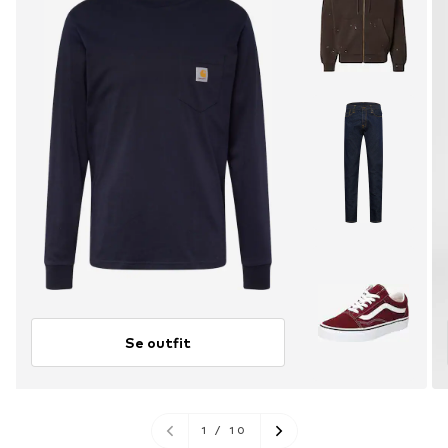
Se outfit
1
/
10