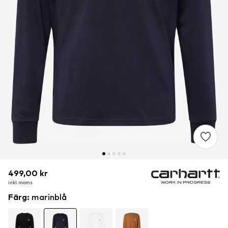
499,00 kr
499,00 kr
inkl. moms
inkl. moms
Färg
:
marinblå