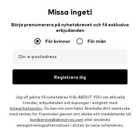
Missa inget!
Börja prenumerera på nyhetsbrevet och få exklusiva
erbjudanden
För kvinnor
För män
Din e-postadress
Registrera dig
Jag vill gärna få nyhetsbrev från ABOUT YOU om aktuella
trender, erbjudanden och kuponger i enlighet med
Integritetspolicy
. Du kan när som helst återkalla ditt samtycke
med verkan för framtiden genom att skicka ett meddelande till
kundservice@aboutyou.com
eller använda
avregistreringsalternativet i slutet av varje nyhetsbrev.