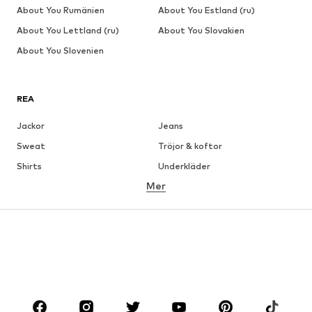
About You Rumänien
About You Estland (ru)
About You Lettland (ru)
About You Slovakien
About You Slovenien
REA
Jackor
Jeans
Sweat
Tröjor & koftor
Shirts
Underkläder
Mer
Byxor
Skjortor
Rockar
Kostymer & kavajer
Badkläder
Stora storlekar
Skor
Sport
Accessoarer
Premium
KLÄDER