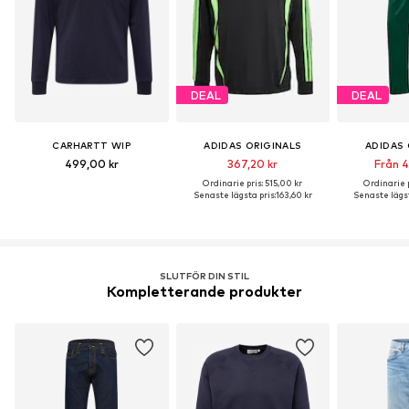
DEAL
DEAL
CARHARTT WIP
ADIDAS ORIGINALS
ADIDAS 
499,00 kr
367,20 kr
Från 4
Ordinarie pris: 515,00 kr
Ordinarie p
Senaste lägsta pris:
163,60 kr
Senaste lägst
SLUTFÖR DIN STIL
Kompletterande produkter