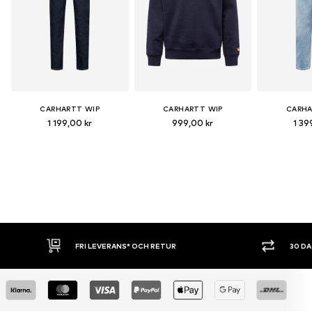
CARHARTT WIP
CARHARTT WIP
CARHA
1 199,00 kr
999,00 kr
1 39
30 DAGARS ÖPPET KÖP
SHOPPA NU. 