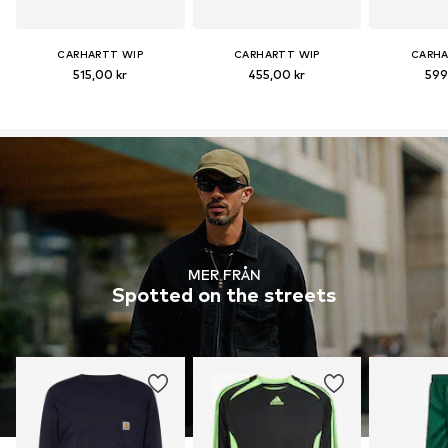
CARHARTT WIP
CARHARTT WIP
CARHA
515,00 kr
455,00 kr
599
MER FRÅN
Spotted on the streets