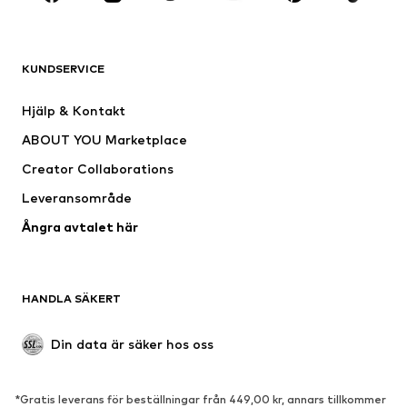
Nytt
Populärt
Shirts
Jeans
KUNDSERVICE
Jackor
Sweat
Byxor
Skjortor
Hjälp & Kontakt
Underkläder
Tröjor & koftor
ABOUT YOU Marketplace
Kostymer & kavajer
Rockar
Creator Collaborations
Badkläder
Stora storlekar
Leveransområde
Tillfällen
Exklusiv
Ångra avtalet här
Upcycling
SKOR
HANDLA SÄKERT
Nytt
Populärt
Boots & stövlar
Sneakers
Din data är säker hos oss
Lågskor
Sportskor
Öppna skor
Exklusiv
*Gratis leverans för beställningar från 449,00 kr, annars tillkommer