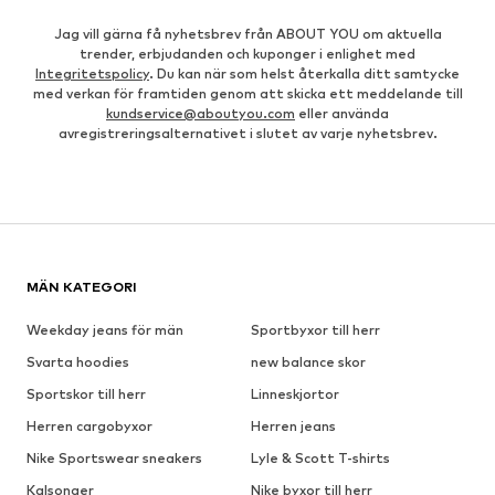
Jag vill gärna få nyhetsbrev från ABOUT YOU om aktuella
trender, erbjudanden och kuponger i enlighet med
Integritetspolicy
. Du kan när som helst återkalla ditt samtycke
med verkan för framtiden genom att skicka ett meddelande till
kundservice@aboutyou.com
eller använda
avregistreringsalternativet i slutet av varje nyhetsbrev.
MÄN KATEGORI
Weekday jeans för män
Sportbyxor till herr
Svarta hoodies
new balance skor
Sportskor till herr
Linneskjortor
Herren cargobyxor
Herren jeans
Nike Sportswear sneakers
Lyle & Scott T-shirts
Kalsonger
Nike byxor till herr