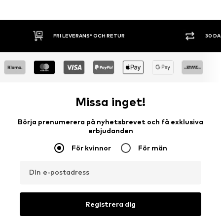
FRI LEVERANS* OCH RETUR
30 D
Missa inget!
Börja prenumerera på nyhetsbrevet och få exklusiva
erbjudanden
För kvinnor
För män
Din e-postadress
Registrera dig