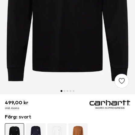
499,00 kr
499,00 kr
499,00 kr
inkl. moms
inkl. moms
inkl. moms
Färg
:
svart