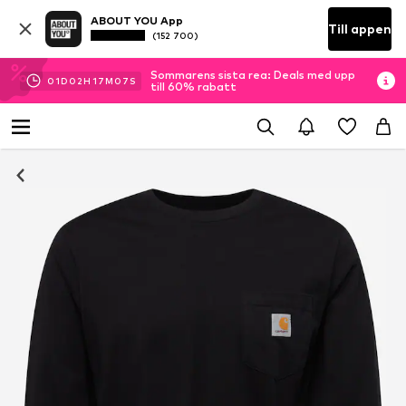
ABOUT YOU App
Till appen
(152 700)
Sommarens sista rea: Deals med upp
01
D
02
H
17
M
06
S
till 60% rabatt