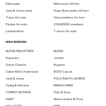
Kalsonger
Nike byxor till herr
Jack & Jones jeans
Hugo Boss jackor till herr
Tröjor för män
Vita sneakers för herr
Parkas för män
CONVERSE sneakers
Läderbälten
T-shirts för män
MÄN MÄRKEN
ALPHA INDUSTRIES
BLEND
Superdry
Jordan
Urban Classics
Bugatti
Calvin Klein Underwear
BOSS Casual
Jack & Jones
POLO RALPH LAUREN
Zadig & Voltaire
MANGO MAN
TOMMY HILFIGER
Only & Sons
GANT
Abercrombie & Fitch
HOLLISTER
NIKE