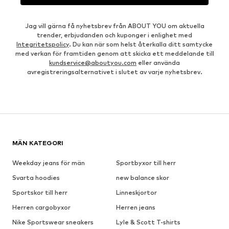
Jag vill gärna få nyhetsbrev från ABOUT YOU om aktuella
trender, erbjudanden och kuponger i enlighet med
Integritetspolicy
. Du kan när som helst återkalla ditt samtycke
med verkan för framtiden genom att skicka ett meddelande till
kundservice@aboutyou.com
eller använda
avregistreringsalternativet i slutet av varje nyhetsbrev.
MÄN KATEGORI
Weekday jeans för män
Sportbyxor till herr
Svarta hoodies
new balance skor
Sportskor till herr
Linneskjortor
Herren cargobyxor
Herren jeans
Nike Sportswear sneakers
Lyle & Scott T-shirts