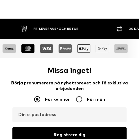
FRI LEVERANS* OCH RETUR
30 D
Missa inget!
Börja prenumerera på nyhetsbrevet och få exklusiva
erbjudanden
För kvinnor
För män
Din e-postadress
Registrera dig