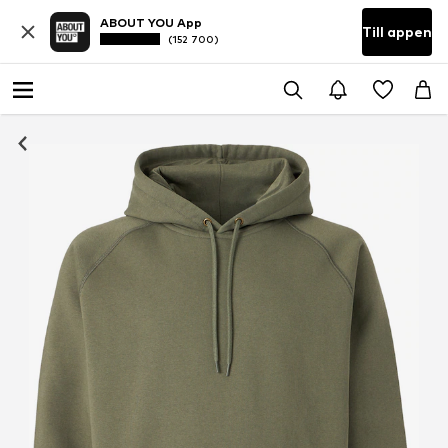
ABOUT YOU App
Till appen
(152 700)