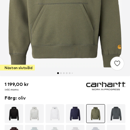
Nästan slutsåld
1 199,00 kr
1 199,00 kr
inkl. moms
inkl. moms
Färg
:
oliv