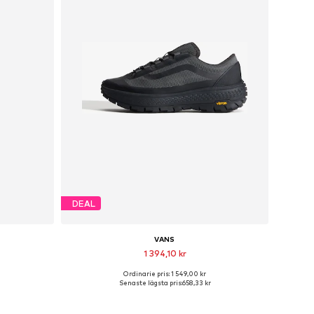
DEAL
VANS
1 394,10 kr
Ordinarie pris: 1 549,00 kr
r
Tillgänglig i många storlekar
Senaste lägsta pris:
658,33 kr
n
Lägg till i varukorgen