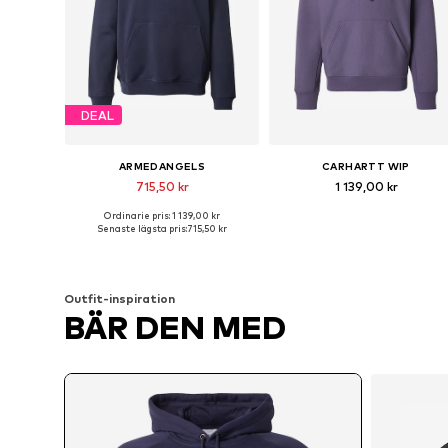
DEAL
ARMEDANGELS
CARHARTT WIP
715,50 kr
1 139,00 kr
Ordinarie pris: 1 139,00 kr
Tillgängliga storlekar: S, M, L, XL, XXL
Tillgängliga storlekar: M, L, XL
Senaste lägsta pris:
715,50 kr
Lägg till i varukorgen
Lägg till i varukorgen
Outfit-inspiration
BÄR DEN MED