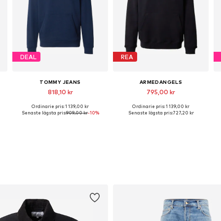
DEAL
REA
TOMMY JEANS
ARMEDANGELS
818,10 kr
795,00 kr
Ordinarie pris: 1 139,00 kr
Ordinarie pris: 1 139,00 kr
Tillgänglig i många storlekar
Tillgängliga storlekar: S, M, L, XL, XXL
Senaste lägsta pris:
909,00 kr
-10%
Senaste lägsta pris:
727,20 kr
Lägg till i varukorgen
Lägg till i varukorgen