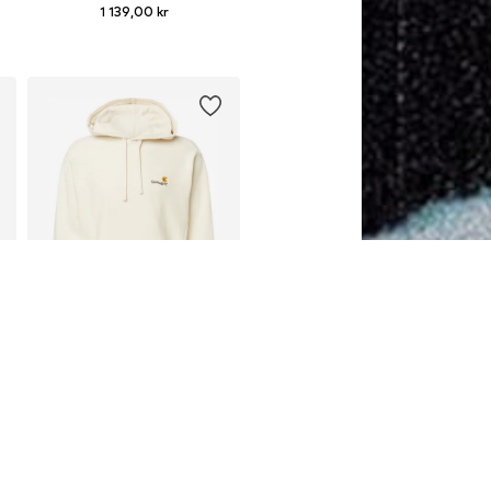
1 139,00 kr
lekar: S, M, L, XL, XXL
Tillgängliga storlekar: S, M, L, XL, XXL
Lägg till i varukorgen
CARHARTT WIP
1 299,00 kr
Tillgängliga storlekar: XS, S, M, L, XL, XXL
Lägg till i varukorgen