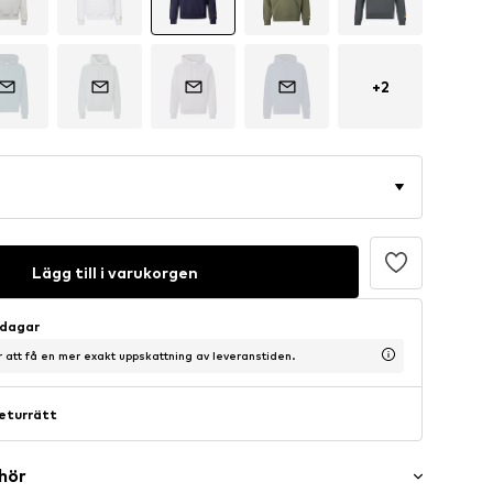
+
2
Lägg till i varukorgen
sdagar
ör att få en mer exakt uppskattning av leveranstiden.
eturrätt
ehör