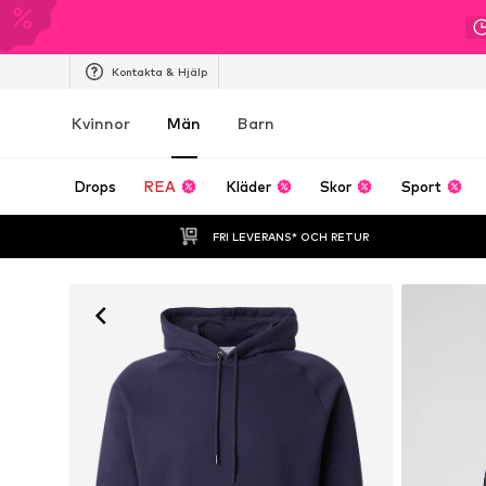
Kontakta & Hjälp
Kvinnor
Män
Barn
Drops
REA
Kläder
Skor
Sport
FRI LEVERANS* OCH RETUR