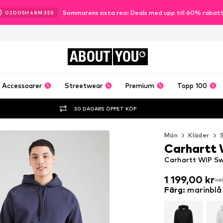
Sommarens sista rea: Deals med upp till 60% rabat
02
D
05
H
48
M
33
S
ABOUT
YOU
Accessoarer
Streetwear
Premium
Topp 100
30 DAGARS ÖPPET KÖP
Män
Kläder
Carhartt
Carhartt WIP Sw
1 199,00 kr
ink
1 199,00 kr
ink
Färg
:
marinblå