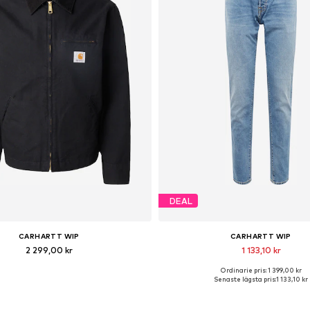
DEAL
CARHARTT WIP
CARHARTT WIP
2 299,00 kr
1 133,10 kr
Ordinarie pris: 1 399,00 kr
ängliga storlekar: S, M, L, XL, XXL
Tillgänglig i många storleka
Senaste lägsta pris:
1 133,10 kr
Lägg till i varukorgen
Lägg till i varukorge