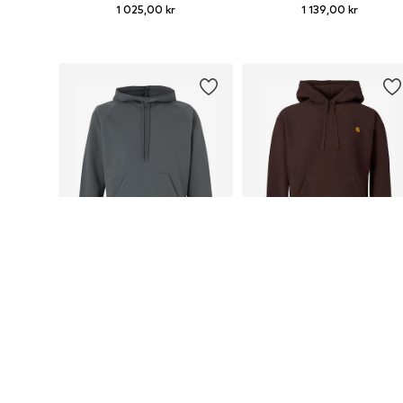
1 025,00 kr
1 139,00 kr
Tillgängliga storlekar: XS, S, M, L, XL, XXL
Tillgängliga stor
Lägg till i varukorgen
Lägg till i varukorgen
DEAL
CARHARTT WIP
CARHARTT WIP
1 025,00 kr
1 052,10 kr
Ordinarie pris: 1 299,00 kr
Tillgängliga storlekar: S, M, L, XL
Tillgängliga storlekar: S, M, L
Senaste lägsta pris:
934,15 kr
Lägg till i varukorgen
Lägg till i varukorgen