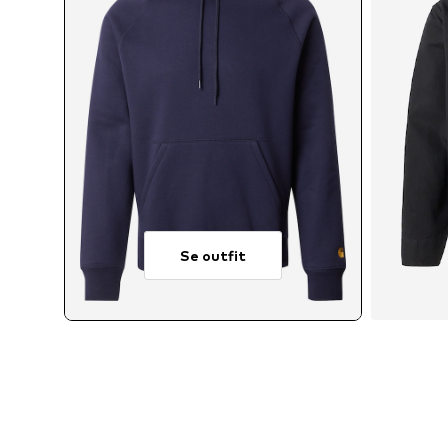
Se outfit
Tillg