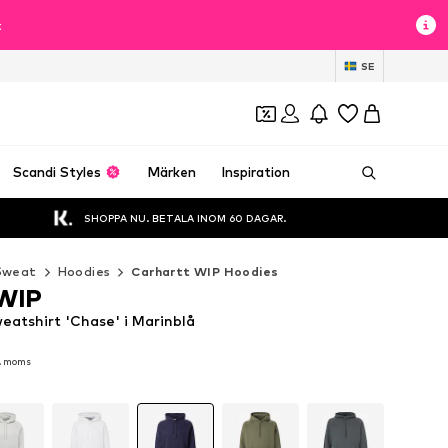
t
SE
Scandi Styles
Märken
Inspiration
SHOPPA NU. BETALA INOM 60 DAGAR.
Sweat
Hoodies
Carhartt WIP Hoodies
 WIP
eatshirt 'Chase' i Marinblå
l. moms
l. moms