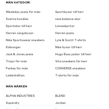
MÄN KATEGORI
Weekday jeans för män
Sportbyxor till herr
Svarta hoodies
new balance skor
Sportskor till herr
Linneskjortor
Herren cargobyxor
Herren jeans
Nike Sportswear sneakers
Lyle & Scott T-shirts
Kalsonger
Nike byxor till herr
Jack & Jones jeans
Hugo Boss jackor till herr
Tröjor för män
Vita sneakers för herr
Parkas för män
CONVERSE sneakers
Läderbälten
T-shirts för män
MÄN MÄRKEN
ALPHA INDUSTRIES
BLEND
Superdry
Jordan