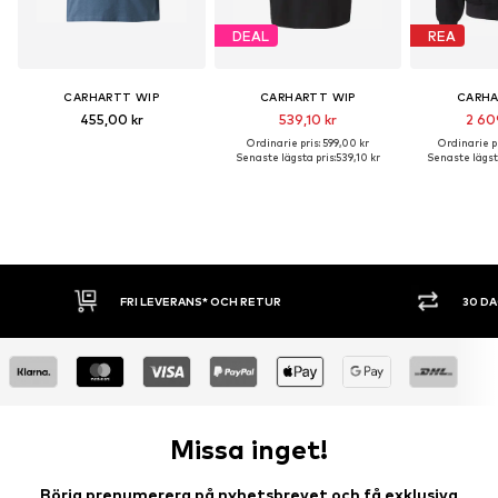
DEAL
REA
CARHARTT WIP
CARHARTT WIP
CARHA
455,00 kr
539,10 kr
2 60
Ordinarie pris: 599,00 kr
Ordinarie pr
Senaste lägsta pris:
539,10 kr
Senaste lägsta
UR
30 DAGARS ÖPPET KÖP
S
Missa inget!
Börja prenumerera på nyhetsbrevet och få exklusiva