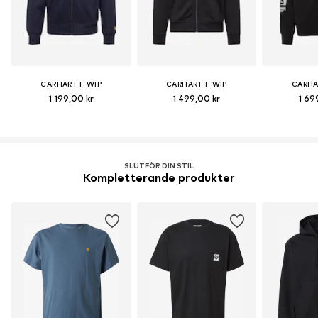
CARHARTT WIP
CARHARTT WIP
CARHA
1 199,00 kr
1 499,00 kr
1 69
SLUTFÖR DIN STIL
Kompletterande produkter