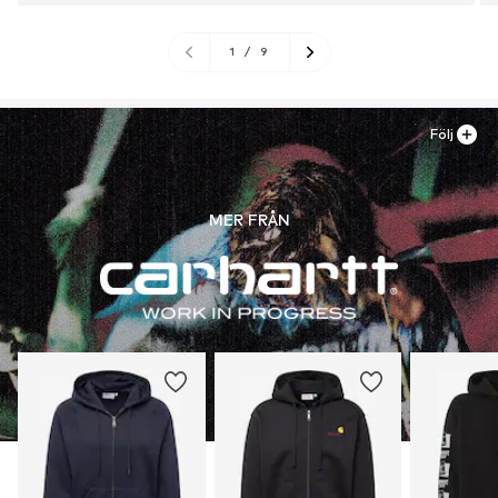
1
/
9
Följ
MER FRÅN