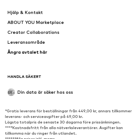
Byxor
Skjortor
Hjälp & Kontakt
Underkläder
Tröjor & koftor
ABOUT YOU Marketplace
Kostymer & kavajer
Rockar
Creator Collaborations
Badkläder
Stora storlekar
Leveransområde
Tillfällen
Exklusiv
Ångra avtalet här
Upcycling
SKOR
HANDLA SÄKERT
Nytt
Populärt
Boots & stövlar
Sneakers
Din data är säker hos oss
Lågskor
Sportskor
Öppna skor
Exklusiv
*Gratis leverans för beställningar från 449,00 kr, annars tillkommer
leverans- och serviceavgifter på 49,00 kr.
SPORT
Lägsta totalpris de senaste 30 dagarna före prissänkningen.
****Kostnadsfritt från alla nätverksleverantörer. Avgifter kan
Sportkläder
Sporttyper
tillkomma när du ringer från utlandet.
******Alla priser inkl. moms.