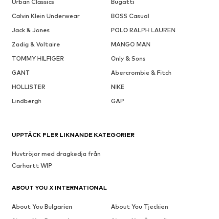
Urban Classics
Bugatti
Calvin Klein Underwear
BOSS Casual
Jack & Jones
POLO RALPH LAUREN
Zadig & Voltaire
MANGO MAN
TOMMY HILFIGER
Only & Sons
GANT
Abercrombie & Fitch
HOLLISTER
NIKE
Lindbergh
GAP
UPPTÄCK FLER LIKNANDE KATEGORIER
Huvtröjor med dragkedja från
Carhartt WIP
ABOUT YOU X INTERNATIONAL
About You Bulgarien
About You Tjeckien