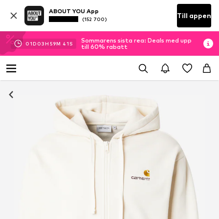
ABOUT YOU App
Till appen
(152 700)
Sommarens sista rea: Deals med upp
01
D
03
H
59
M
41
S
till 60% rabatt