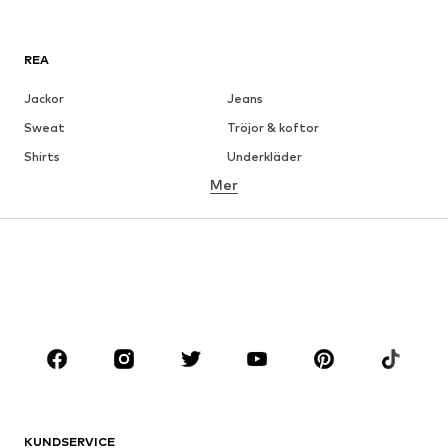
REA
Jackor
Jeans
Sweat
Tröjor & koftor
Shirts
Underkläder
Mer
Byxor
Skjortor
Rockar
Kostymer & kavajer
Badkläder
Stora storlekar
Skor
Sport
Accessoarer
Premium
KLÄDER
Nytt
Populärt
Shirts
Jeans
KUNDSERVICE
Jackor
Sweat