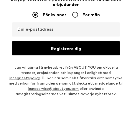
erbjudanden
För kvinnor
För män
Din e-postadress
Registrera dig
Jag vill gärna få nyhetsbrev från ABOUT YOU om aktuella
trender, erbjudanden och kuponger i enlighet med
Integritetspolicy
. Du kan när som helst återkalla ditt samtycke
med verkan för framtiden genom att skicka ett meddelande till
kundservice@aboutyou.com
eller använda
avregistreringsalternativet i slutet av varje nyhetsbrev.