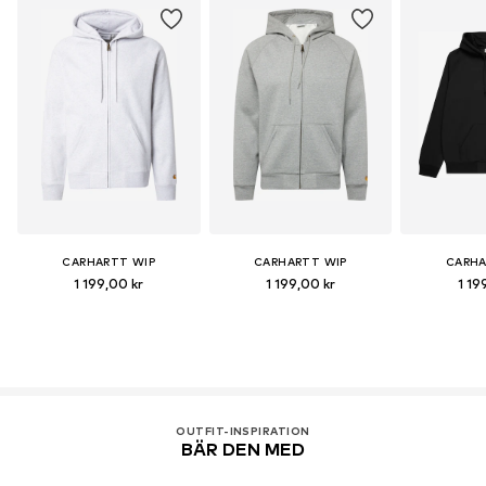
CARHARTT WIP
CARHARTT WIP
CARHA
1 199,00 kr
1 199,00 kr
1 19
OUTFIT-INSPIRATION
BÄR DEN MED