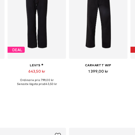
DEAL
LEVI'S ®
CARHARTT WIP
643,50 kr
1 399,00 kr
Ordinarie pris: 799,00 kr
Tillgänglig i många storlekar
Tillgänglig i många storlekar
Senaste lägsta pris:
643,50 kr
Lägg till i varukorgen
Lägg till i varukorgen