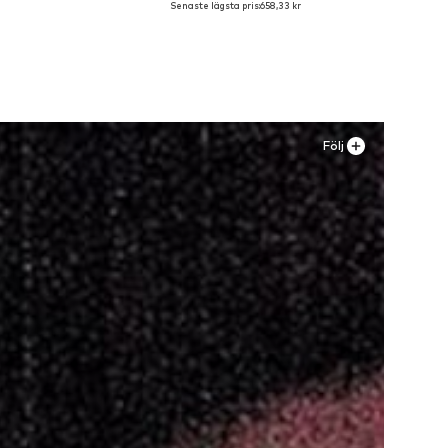
Senaste lägsta pris:
658,33 kr
n
Lägg till i varukorgen
Följ