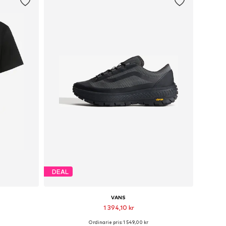
DEAL
VANS
1 394,10 kr
Ordinarie pris: 1 549,00 kr
 XL, XXL
Tillgänglig i många storlekar