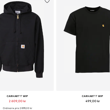
CARHARTT WIP
CARHARTT WIP
2 609,00 kr
499,00 kr
Ordinarie pris: 2 899,00 kr
illgängliga storlekar: S, L, XL
Tillgängliga storlekar: XS, S, M, L,