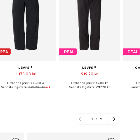
REA
DEAL
DEAL
LEVI'S ®
LEVI'S ®
CA
1 175,00 kr
919,20 kr
Ordinarie pris: 1 475,00 kr
Ordinarie pris: 1 149,00 kr
Or
Tillgängliga storlekar: 30 x 32, 31 x 32, 32 x 32, 33 x 32, 34 x 32, 36 x 32
Tillgänglig i många storlekar
Tillgä
Senaste lägsta pris:
1 249,00 kr
-6%
Senaste lägsta pris:
919,20 kr
Senaste
Lägg till i varukorgen
Lägg till i varukorgen
Lägg
1
/
9