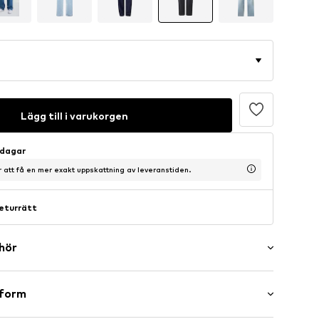
Lägg till i varukorgen
sdagar
ör att få en mer exakt uppskattning av leveranstiden.
eturrätt
ehör
er
sform
washed