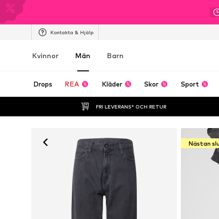
Kontakta & Hjälp
Kvinnor
Män
Barn
Drops
REA
Kläder
Skor
Sport
FRI LEVERANS* OCH RETUR
Nästan sl