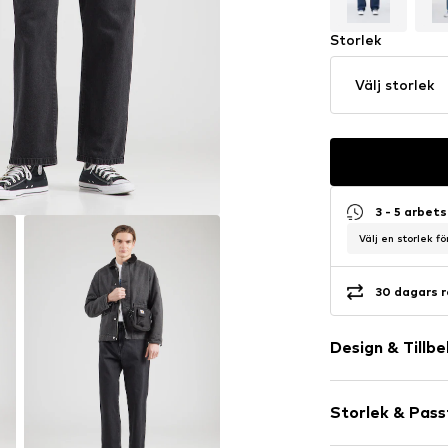
Storlek
Välj storlek
3 - 5 arbet
Välj en storlek f
30 dagars r
Design & Tillb
Neutrala färg
Storlek & Pas
Jeans
Rinsed/dark 