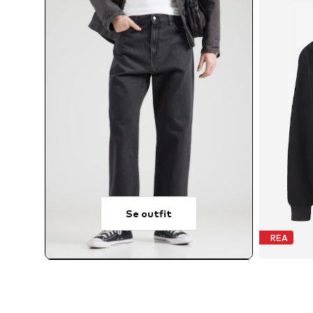
Se outfit
REA
T