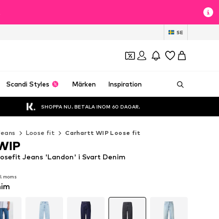
t
SE
Scandi Styles
Märken
Inspiration
SHOPPA NU. BETALA INOM 60 DAGAR.
Jeans
Loose fit
Carhartt WIP Loose fit
 WIP
osefit Jeans 'Landon' i Svart Denim
kl. moms
kl. moms
nim