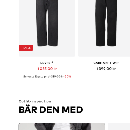
REA
LEVI'S ®
CARHARTT WIP
1 085,00 kr
1 399,00 kr
Senaste lägsta pris:
1 359,00 kr
-20%
Tillgänglig i många storlekar
Tillgänglig i många storlekar
Lägg till i varukorgen
Lägg till i varukorgen
Outfit-inspiration
BÄR DEN MED