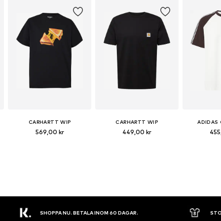
CARHARTT WIP
CARHARTT WIP
ADIDAS 
569,00 kr
449,00 kr
455
SHOPPA NU. BETALA INOM 60 DAGAR.
STO