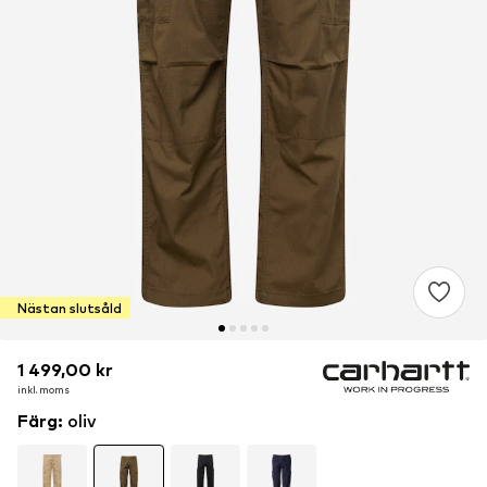
Nästan slutsåld
1 499,00 kr
1 499,00 kr
inkl. moms
inkl. moms
Färg
:
oliv