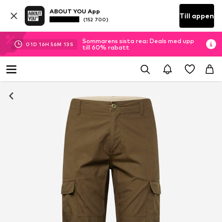
ABOUT YOU App
Till appen
(152 700)
Sommarens sista rea: Deals med upp
01
D
16
H
56
M
12
S
till 60% rabatt