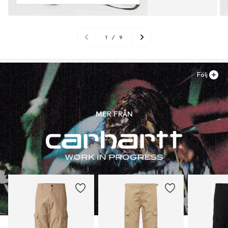
1
/
9
Följ
MER FRÅN