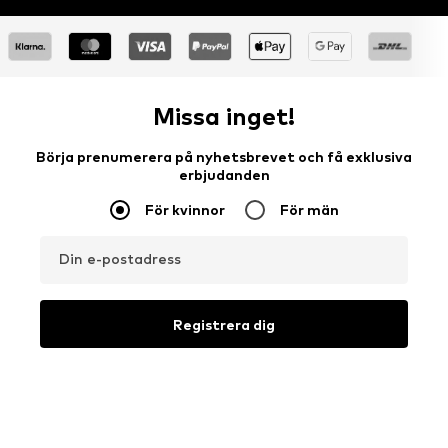
Missa inget!
Börja prenumerera på nyhetsbrevet och få exklusiva
erbjudanden
För kvinnor
För män
Din e-postadress
Registrera dig
Jag vill gärna få nyhetsbrev från ABOUT YOU om aktuella
trender, erbjudanden och kuponger i enlighet med
Integritetspolicy
. Du kan när som helst återkalla ditt samtycke
med verkan för framtiden genom att skicka ett meddelande till