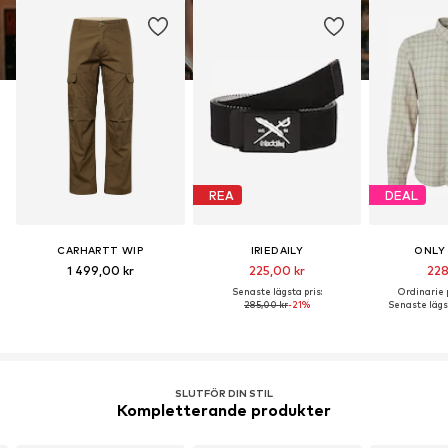
REA
DEAL
CARHARTT WIP
IRIEDAILY
ONLY
1 499,00 kr
225,00 kr
228
Senaste lägsta pris:
Ordinarie p
285,00 kr
-21%
Senaste lägst
SLUTFÖR DIN STIL
Kompletterande produkter