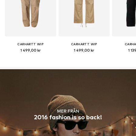
CARHARTT WIP
CARHARTT WIP
CARHA
1 499,00 kr
1 499,00 kr
1 13
MER FRÅN
2016 fashion is so back!