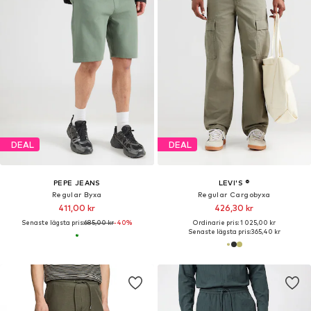
DEAL
DEAL
PEPE JEANS
LEVI'S ®
Regular Byxa
Regular Cargobyxa
411,00 kr
426,30 kr
Senaste lägsta pris:
685,00 kr
-40%
Ordinarie pris: 1 025,00 kr
Senaste lägsta pris:
365,40 kr