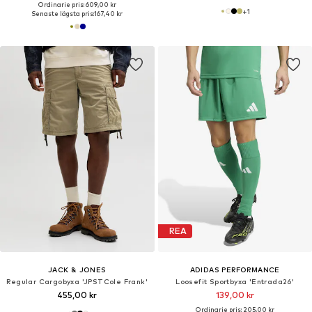
Ordinarie pris: 609,00 kr
+
1
Senaste lägsta pris:
167,40 kr
REA
JACK & JONES
ADIDAS PERFORMANCE
Regular Cargobyxa 'JPSTCole Frank'
Loosefit Sportbyxa 'Entrada26'
455,00 kr
139,00 kr
Ordinarie pris: 205,00 kr