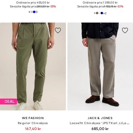
Ordinarie pris: 455,00 kr
Ordinarie pris: 1 359,00 kr
Senaste lägsta pris:
283,50 kr
-55%
Senaste lägsta pris:
1 155,15 kr
-53%
+
2
DEAL
WE FASHION
JACK & JONES
Regular Chinobyxa
Loosefit Chinobyxa 'JPSTKarl JJLawrence'
167,40 kr
685,00 kr