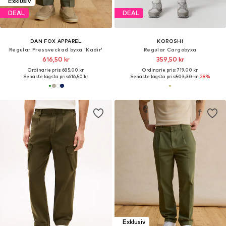
Exklusiv
DEAL
DEAL
DAN FOX APPAREL
KOROSHI
Regular Pressveckad byxa 'Kadir'
Regular Cargobyxa
616,50 kr
359,50 kr
Ordinarie pris: 685,00 kr
Ordinarie pris: 719,00 kr
Senaste lägsta pris:
616,50 kr
Senaste lägsta pris:
503,30 kr
-28%
Exklusiv