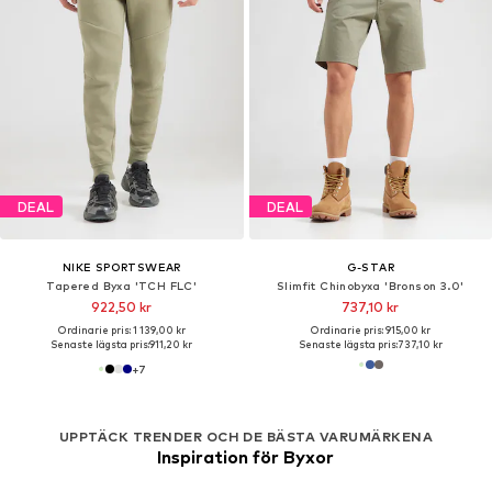
DEAL
DEAL
NIKE SPORTSWEAR
G-STAR
Tapered Byxa 'TCH FLC'
Slimfit Chinobyxa 'Bronson 3.0'
922,50 kr
737,10 kr
Ordinarie pris: 1 139,00 kr
Ordinarie pris: 915,00 kr
Senaste lägsta pris:
911,20 kr
Senaste lägsta pris:
737,10 kr
+
7
UPPTÄCK TRENDER OCH DE BÄSTA VARUMÄRKENA
Inspiration för Byxor