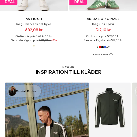
DEAL
DEAL
ANTIOCH
ADIDAS ORIGINALS
Regular Veckad byxa
Regular Byxa
682,08 kr
512,10 kr
Ordinarie pris: 1 624,00 kr
Ordinarie pris: 569,00 kr
Senaste lägsta pris:
738,92 kr
-7%
Senaste lägsta pris:
512,10 kr
+
2
BYXOR
INSPIRATION TILL KLÄDER
Daniel Fuchs