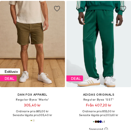
Exklusiv
DEAL
DEAL
DAN FOX APPAREL
ADIDAS ORIGINALS
Regular Byxa 'Marlo'
Regular Byxa 'SST'
305,40 kr
Från 407,20 kr
Ordinarie pris: 685,00 kr
Ordinarie pris: 855,00 kr
Senaste lägsta pris:
305,40 kr
Senaste lägsta pris:
203,60 kr
+
1