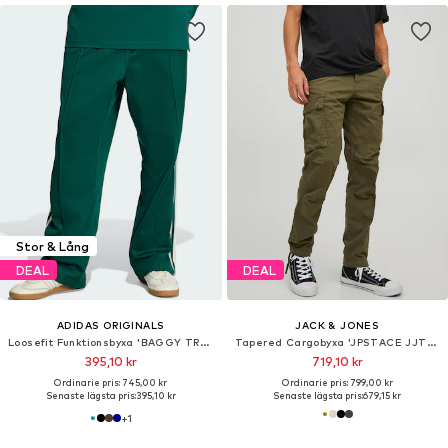
Stor & Lång
DEAL
DEAL
ADIDAS ORIGINALS
JACK & JONES
Loosefit Funktionsbyxa 'BAGGY TRACK'
Tapered Cargobyxa 'JPSTACE JJTUCKER'
395,10 kr
719,10 kr
Ordinarie pris: 745,00 kr
Ordinarie pris: 799,00 kr
Senaste lägsta pris:
395,10 kr
Senaste lägsta pris:
679,15 kr
+
1