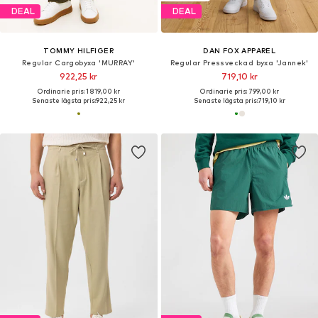
DEAL
DEAL
TOMMY HILFIGER
DAN FOX APPAREL
Regular Cargobyxa 'MURRAY'
Regular Pressveckad byxa 'Jannek'
922,25 kr
719,10 kr
Ordinarie pris: 1 819,00 kr
Ordinarie pris: 799,00 kr
Senaste lägsta pris:
922,25 kr
Senaste lägsta pris:
719,10 kr