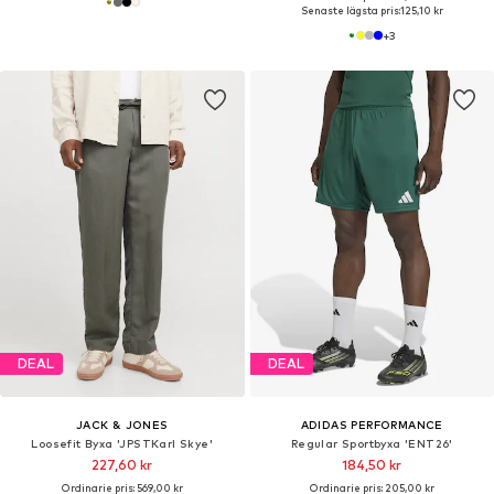
Senaste lägsta pris:
125,10 kr
+
3
DEAL
DEAL
JACK & JONES
ADIDAS PERFORMANCE
Loosefit Byxa 'JPSTKarl Skye'
Regular Sportbyxa 'ENT26'
227,60 kr
184,50 kr
Ordinarie pris: 569,00 kr
Ordinarie pris: 205,00 kr