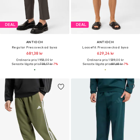
DEAL
DEAL
ANTIOCH
ANTIOCH
Regular Pressveckad byxa
Loosefit Pressveckad byxa
681,38 kr
629,24 kr
Ordinarie pris: 1 958,00 kr
Ordinarie pris: 1 589,00 kr
Senaste lägsta pris:
738,17 kr
-7%
Senaste lägsta pris:
681,68 kr
-7%