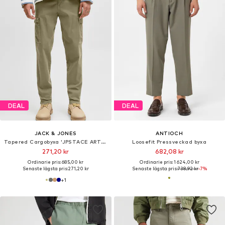
DEAL
DEAL
JACK & JONES
ANTIOCH
Tapered Cargobyxa 'JPSTACE ARTHUR'
Loosefit Pressveckad byxa
271,20 kr
682,08 kr
Ordinarie pris: 685,00 kr
Ordinarie pris: 1 624,00 kr
Senaste lägsta pris:
271,20 kr
Senaste lägsta pris:
738,92 kr
-7%
+
1