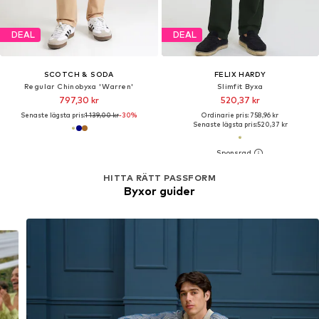
DEAL
DEAL
SCOTCH & SODA
FELIX HARDY
Regular Chinobyxa 'Warren'
Slimfit Byxa
797,30 kr
520,37 kr
Senaste lägsta pris:
1 139,00 kr
-30%
Ordinarie pris: 758,96 kr
Senaste lägsta pris:
520,37 kr
HITTA RÄTT PASSFORM
Byxor guider