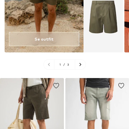
Se outfit
1
/
3