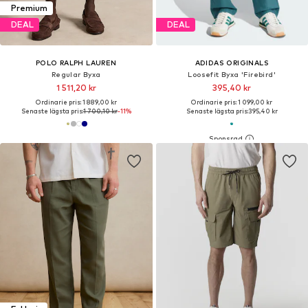
Premium
DEAL
DEAL
POLO RALPH LAUREN
ADIDAS ORIGINALS
Regular Byxa
Loosefit Byxa 'Firebird'
1 511,20 kr
395,40 kr
Ordinarie pris: 1 889,00 kr
Ordinarie pris: 1 099,00 kr
Senaste lägsta pris:
1 700,10 kr
-11%
Senaste lägsta pris:
395,40 kr