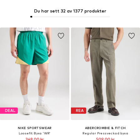
Du har sett 32 av 1377 produkter
DEAL
REA
NIKE SPORTSWEAR
ABERCROMBIE & FITCH
Loosefit Byxa 'WR'
Regular Pressveckad byxa
348,00 kr
509,00 kr