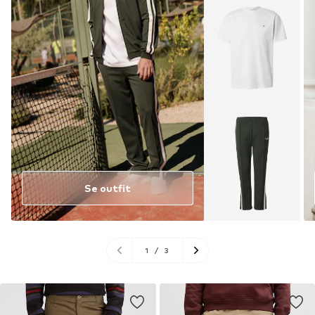
Se outfit
1
/
3