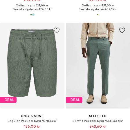
Ordinarie pris: 629,00 kr
Ordinarie pris: 855,00 kr
Senaste lägsta pris:
174,00 kr
Senaste lägsta pris:
432,65 kr
DEAL
DEAL
ONLY & SONS
SELECTED
Regular Veckad byxa 'ONLLeo'
Slimfit Veckad byxa 'SLHOasis'
126,00 kr
543,60 kr