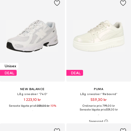
Unisex
DEAL
DEAL
NEW BALANCE
PUMA
Låg sneaker '740'
Låg sneaker 'Rebound'
1 223,10 kr
559,30 kr
Senaste lägsta pris:
1 359,00 kr
-10%
Ordinarie pris: 799,00 kr
Senaste lägsta pris:
559,30 kr