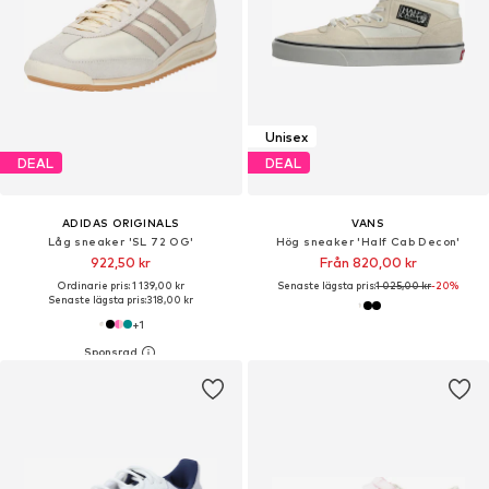
Unisex
DEAL
DEAL
ADIDAS ORIGINALS
VANS
Låg sneaker 'SL 72 OG'
Hög sneaker 'Half Cab Decon'
922,50 kr
Från 820,00 kr
Ordinarie pris: 1 139,00 kr
Senaste lägsta pris:
1 025,00 kr
-20%
Senaste lägsta pris:
318,00 kr
+
1