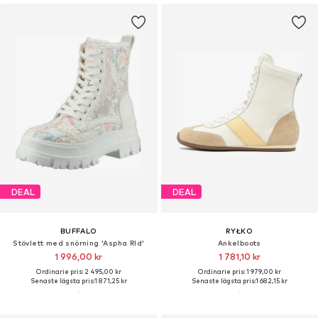
DEAL
DEAL
BUFFALO
RYŁKO
Stövlett med snörning 'Aspha Rld'
Ankelboots
1 996,00 kr
1 781,10 kr
Ordinarie pris: 2 495,00 kr
Ordinarie pris: 1 979,00 kr
Senaste lägsta pris:
1 871,25 kr
Senaste lägsta pris:
1 682,15 kr