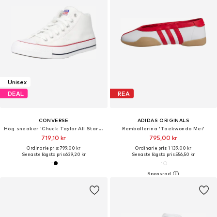
Unisex
DEAL
REA
CONVERSE
ADIDAS ORIGINALS
Hög sneaker 'Chuck Taylor All Star Malden Street'
Remballerina 'Taekwondo Mei'
719,10 kr
795,00 kr
Ordinarie pris: 799,00 kr
Ordinarie pris: 1 139,00 kr
Senaste lägsta pris:
639,20 kr
Senaste lägsta pris:
556,50 kr