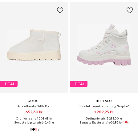
DEAL
DEAL
GOOCE
BUFFALO
Ankelboots 'MINDY'
Stövlett med snörning 'Aspha'
652,69 kr
1 289,25 kr
Ordinarie pris: 1 208,68 kr
Ordinarie pris: 2 295,00 kr
Senaste lägsta pris:
616,43 kr
Senaste lägsta pris:
1 606,50 kr
-19%
+
1