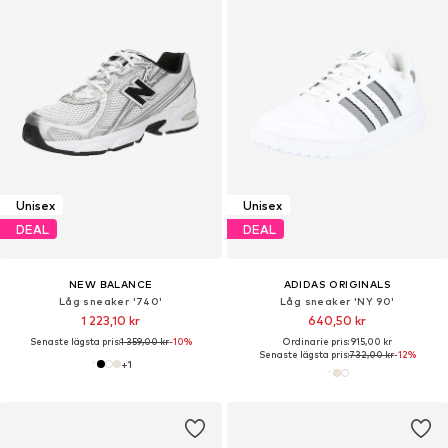
Unisex
Unisex
DEAL
DEAL
NEW BALANCE
ADIDAS ORIGINALS
Låg sneaker '740'
Låg sneaker 'NY 90'
1 223,10 kr
640,50 kr
Senaste lägsta pris:
1 359,00 kr
-10%
Ordinarie pris: 915,00 kr
Senaste lägsta pris:
732,00 kr
-12%
+
1