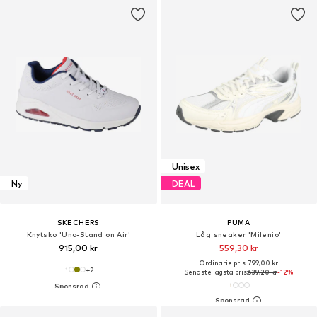
Unisex
Ny
DEAL
SKECHERS
PUMA
Knytsko 'Uno-Stand on Air'
Låg sneaker 'Milenio'
915,00 kr
559,30 kr
Ordinarie pris: 799,00 kr
+
2
Senaste lägsta pris:
639,20 kr
-12%