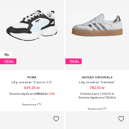
Ny
DEAL
DEAL
PUMA
ADIDAS ORIGINALS
Låg sneaker 'Cassia 2.0'
Låg sneaker 'Sambae'
639,20 kr
782,10 kr
Senaste lägsta pris:
799,00 kr
-20%
Ordinarie pris: 1 245,00 kr
Senaste lägsta pris:
738,65 kr