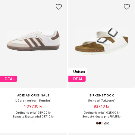
Unisex
DEAL
DEAL
ADIDAS ORIGINALS
BIRKENSTOCK
Låg sneaker 'Samba'
Sandal 'Arizona'
1 097,10 kr
827,10 kr
Ordinarie pris: 1 359,00 kr
Ordinarie pris: 1 025,00 kr
Senaste lägsta pris:
1 097,10 kr
Senaste lägsta pris:
781,15 kr
+
30