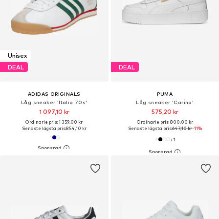
Unisex
DEAL
DEAL
ADIDAS ORIGINALS
PUMA
Låg sneaker 'Italia 70s'
Låg sneaker 'Carina'
1 097,10 kr
575,20 kr
Ordinarie pris: 1 359,00 kr
Ordinarie pris: 800,00 kr
Senaste lägsta pris:
854,10 kr
Senaste lägsta pris:
647,10 kr
-11%
+
1