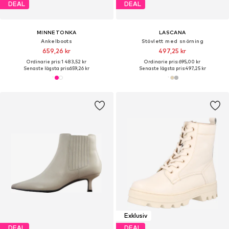
DEAL
DEAL
MINNETONKA
LASCANA
Ankelboots
Stövlett med snörning
659,26 kr
497,25 kr
Ordinarie pris: 1 483,52 kr
Ordinarie pris: 695,00 kr
Senaste lägsta pris:
659,26 kr
Senaste lägsta pris:
497,25 kr
Exklusiv
DEAL
DEAL