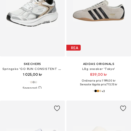
REA
SKECHERS
ADIDAS ORIGINALS
Springsko 'GO RUN CONSISTENT 2.0'
Låg sneaker 'Tokyo'
1 025,00 kr
839,00 kr
Ordinarie pris: 1 199,00 kr
Senaste lägsta pris:
713,15 kr
+
3