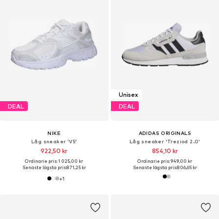
Unisex
DEAL
DEAL
NIKE
ADIDAS ORIGINALS
Låg sneaker 'V5'
Låg sneaker 'Treziod 2.0'
922,50 kr
854,10 kr
Ordinarie pris: 1 025,00 kr
Ordinarie pris: 949,00 kr
Senaste lägsta pris:
871,25 kr
Senaste lägsta pris:
806,65 kr
+
1