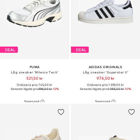
DEAL
DEAL
PUMA
ADIDAS ORIGINALS
Låg sneaker 'Milenio Tech'
Låg sneaker 'Superstar II'
521,50 kr
976,50 kr
Ordinarie pris: 745,00 kr
Ordinarie pris: 1 359,00 kr
Senaste lägsta pris:
596,00 kr
-12%
Senaste lägsta pris:
1 085,00 kr
-10%