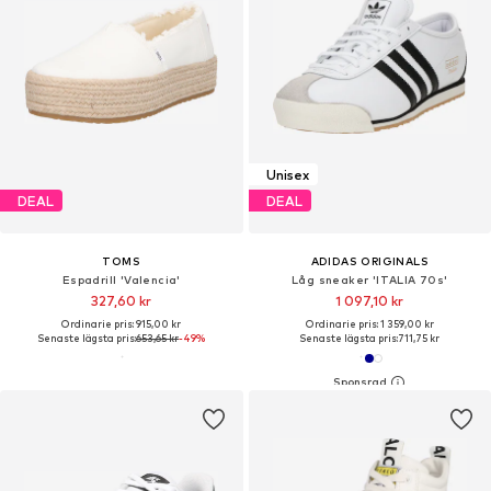
Unisex
DEAL
DEAL
TOMS
ADIDAS ORIGINALS
Espadrill 'Valencia'
Låg sneaker 'ITALIA 70s'
327,60 kr
1 097,10 kr
Ordinarie pris: 915,00 kr
Ordinarie pris: 1 359,00 kr
Senaste lägsta pris:
653,65 kr
-49%
Senaste lägsta pris:
711,75 kr