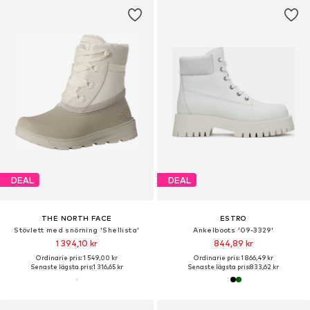
DEAL
DEAL
THE NORTH FACE
ESTRO
Stövlett med snörning 'Shellista'
Ankelboots '09-3329'
1 394,10 kr
844,89 kr
Ordinarie pris: 1 549,00 kr
Ordinarie pris: 1 866,49 kr
Senaste lägsta pris:
1 316,65 kr
Senaste lägsta pris:
833,62 kr