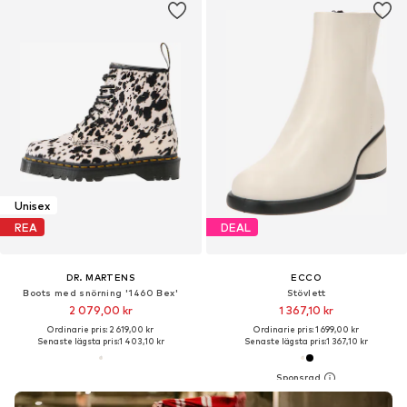
Unisex
REA
DEAL
DR. MARTENS
ECCO
Boots med snörning '1460 Bex'
Stövlett
2 079,00 kr
1 367,10 kr
Ordinarie pris: 2 619,00 kr
Ordinarie pris: 1 699,00 kr
Senaste lägsta pris:
1 403,10 kr
Senaste lägsta pris:
1 367,10 kr