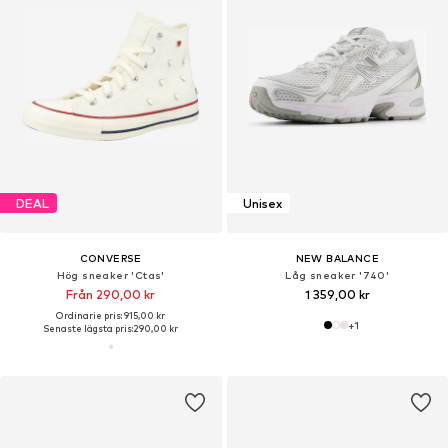
DEAL
Unisex
CONVERSE
NEW BALANCE
Hög sneaker 'Ctas'
Låg sneaker '740'
Från 290,00 kr
1 359,00 kr
Ordinarie pris: 915,00 kr
+
1
Senaste lägsta pris:
290,00 kr