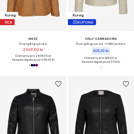
Kurvig
Kurvig
REA
KUPONG
MAZE
ONLY CARMAKOMA
Övergångsjacka
Övergångsjacka 'CARCarmen'
2 549,00 kr
305,10 kr
Ordinarie pris: 2 839,00 kr
Ordinarie pris: 569,00 kr
Senaste lägsta pris:
2 039,20 kr
Senaste lägsta pris:
237,15 kr