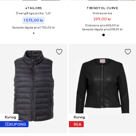
4TAILORS
TRENDYOL CURVE
Övergångsjacka 'Lit'
Vinterjacka
299,00 kr
1 575,00 kr
Ordinarie pris: 605,00 kr
Senaste lägsta pris:
1 750,00 kr
Senaste lägsta pris:
209,30 kr
Kurvig
Kurvig
KUPONG
REA