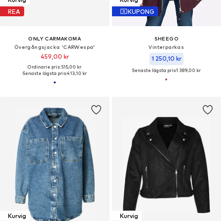
REA
KUPONG
ONLY CARMAKOMA
SHEEGO
Övergångsjacka 'CARWespa'
Vinterparkas
459,00 kr
1 250,10 kr
Ordinarie pris: 515,00 kr
Senaste lägsta pris:
1 389,00 kr
Senaste lägsta pris:
413,10 kr
Kurvig
Kurvig