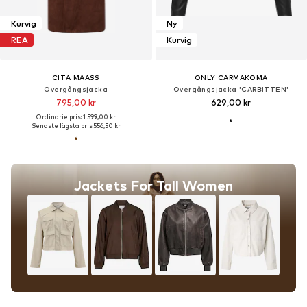
Kurvig
Ny
REA
Kurvig
CITA MAASS
ONLY CARMAKOMA
Övergångsjacka
Övergångsjacka 'CARBITTEN'
795,00 kr
629,00 kr
Ordinarie pris: 1 599,00 kr
Senaste lägsta pris:
556,50 kr
Jackets For Tall Women