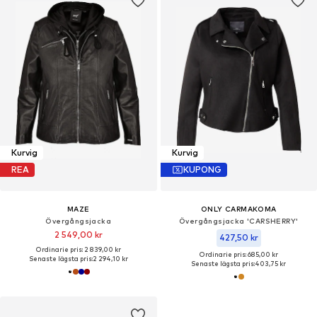
Kurvig
Kurvig
REA
KUPONG
MAZE
ONLY CARMAKOMA
Övergångsjacka
Övergångsjacka 'CARSHERRY'
2 549,00 kr
427,50 kr
Ordinarie pris: 2 839,00 kr
Ordinarie pris: 685,00 kr
Senaste lägsta pris:
2 294,10 kr
Senaste lägsta pris:
403,75 kr