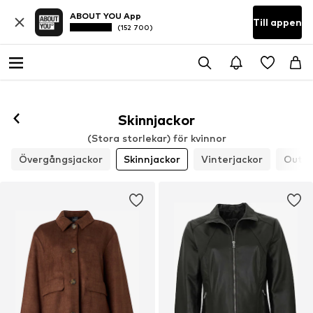
ABOUT YOU App
Till appen
(152 700)
Skinnjackor
(Stora storlekar) för kvinnor
Övergångsjackor
Skinnjackor
Vinterjackor
Outdo