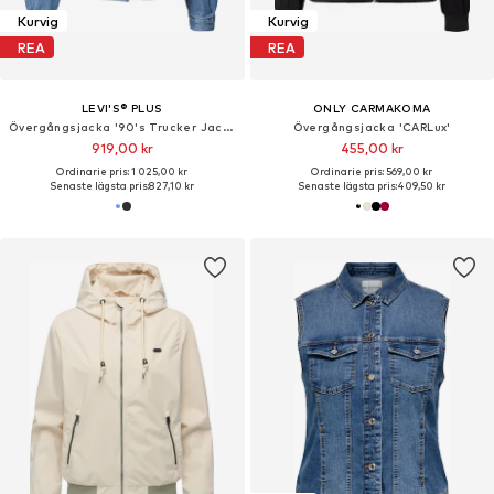
Kurvig
Kurvig
REA
REA
LEVI'S® PLUS
ONLY CARMAKOMA
Övergångsjacka '90's Trucker Jacket (Plus Size)'
Övergångsjacka 'CARLux'
919,00 kr
455,00 kr
Ordinarie pris: 1 025,00 kr
Ordinarie pris: 569,00 kr
Senaste lägsta pris:
827,10 kr
Senaste lägsta pris:
409,50 kr