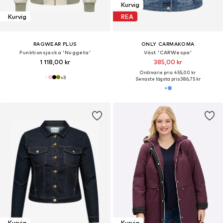
Kurvig
Kurvig
REA
RAGWEAR PLUS
ONLY CARMAKOMA
Funktionsjacka 'Nuggeta'
Väst 'CARWespa'
1 118,00 kr
385,00 kr
Ordinarie pris: 455,00 kr
+
3
Senaste lägsta pris:
386,75 kr
Kurvig
Kurvig