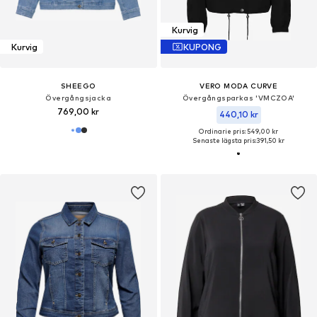
Kurvig
Kurvig
KUPONG
SHEEGO
VERO MODA CURVE
Övergångsjacka
Övergångsparkas 'VMCZOA'
769,00 kr
440,10 kr
Ordinarie pris: 549,00 kr
Senaste lägsta pris:
391,50 kr