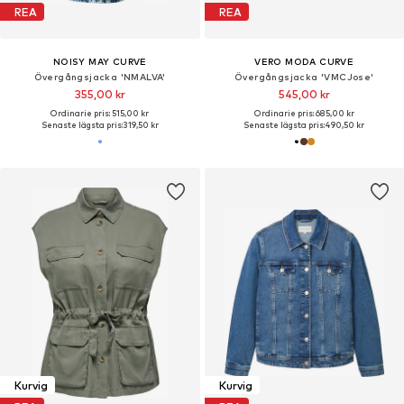
REA
REA
NOISY MAY CURVE
VERO MODA CURVE
Övergångsjacka 'NMALVA'
Övergångsjacka 'VMCJose'
355,00 kr
545,00 kr
Ordinarie pris: 515,00 kr
Ordinarie pris: 685,00 kr
Senaste lägsta pris:
319,50 kr
Senaste lägsta pris:
490,50 kr
Kurvig
Kurvig