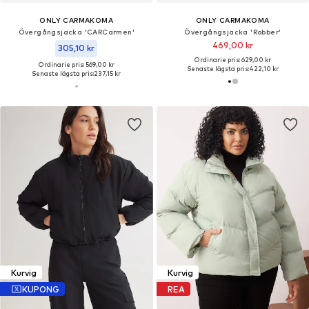
ONLY CARMAKOMA
ONLY CARMAKOMA
Övergångsjacka 'CARCarmen'
Övergångsjacka 'Robber'
469,00 kr
305,10 kr
Ordinarie pris: 629,00 kr
Ordinarie pris: 569,00 kr
Senaste lägsta pris:
422,10 kr
Senaste lägsta pris:
237,15 kr
Kurvig
Kurvig
KUPONG
REA