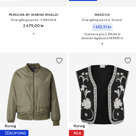
PERSONA BY MARINA RINALDI
MADDOX
Övergångsjacka 'CERCHIA'
Övergångsjacka 'Diana'
2 679,00 kr
1 655,91 kr
Ordinarie pris: 2 394,90 kr
Senaste lägsta pris:
1 839,90 kr
Kurvig
Kurvig
KUPONG
REA