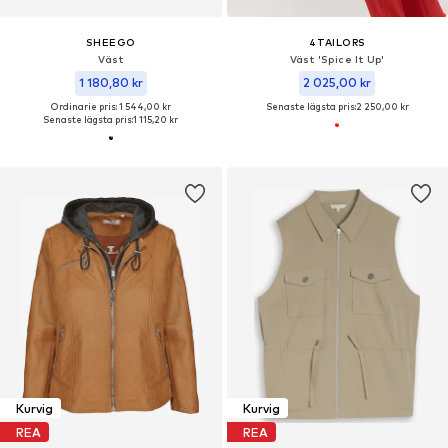
SHEEGO
4TAILORS
Väst
Väst 'Spice It Up'
1 180,80 kr
2 025,00 kr
Ordinarie pris: 1 544,00 kr
Senaste lägsta pris:
2 250,00 kr
Senaste lägsta pris:
1 115,20 kr
Kurvig
Kurvig
REA
REA