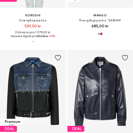
KOROSHI
MANGO
Övergångsjacka
Övergångsjacka 'SABINA'
539,50 kr
685,00 kr
Ordinarie pris: 1 079,00 kr
Senaste lägsta pris:
917,15 kr
-41%
Premium
DEAL
DEAL