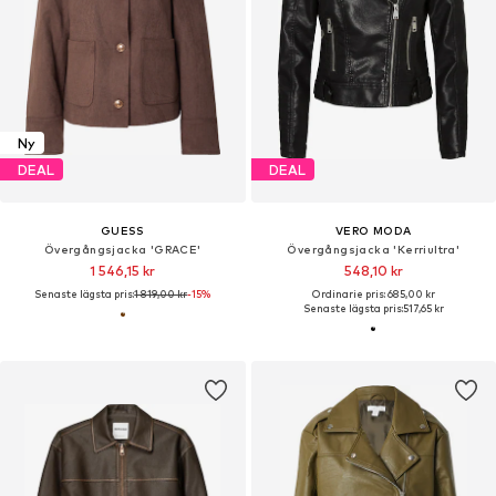
Ny
DEAL
DEAL
GUESS
VERO MODA
Övergångsjacka 'GRACE'
Övergångsjacka 'Kerriultra'
1 546,15 kr
548,10 kr
Senaste lägsta pris:
1 819,00 kr
-15%
Ordinarie pris: 685,00 kr
Senaste lägsta pris:
517,65 kr