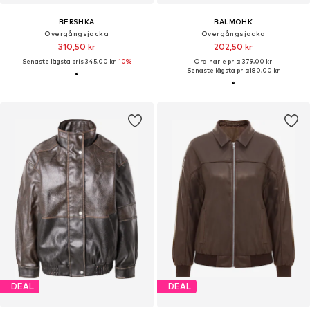
BERSHKA
BALMOHK
Övergångsjacka
Övergångsjacka
310,50 kr
202,50 kr
Senaste lägsta pris:
345,00 kr
-10%
Ordinarie pris: 379,00 kr
Senaste lägsta pris:
180,00 kr
DEAL
DEAL