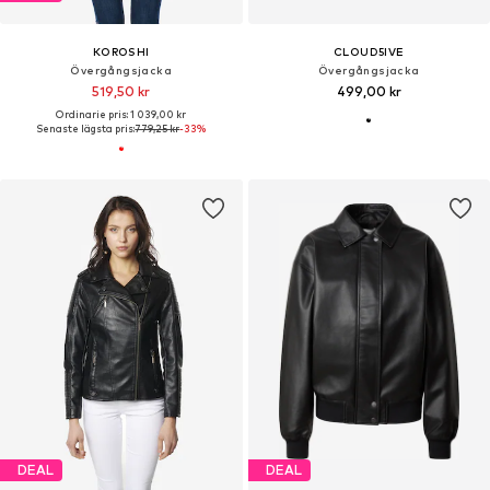
KOROSHI
CLOUD5IVE
Övergångsjacka
Övergångsjacka
519,50 kr
499,00 kr
Ordinarie pris: 1 039,00 kr
Senaste lägsta pris:
779,25 kr
-33%
DEAL
DEAL