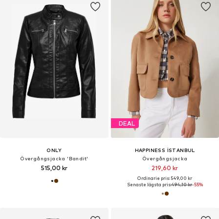
DEAL
ONLY
HAPPINESS İSTANBUL
Övergångsjacka 'Bandit'
Övergångsjacka
515,00 kr
219,60 kr
Ordinarie pris: 549,00 kr
Senaste lägsta pris:
494,10 kr
-55%