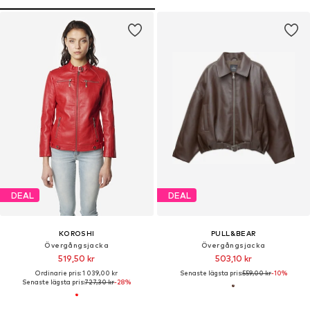
DEAL
DEAL
KOROSHI
PULL&BEAR
Övergångsjacka
Övergångsjacka
519,50 kr
503,10 kr
Ordinarie pris: 1 039,00 kr
Senaste lägsta pris:
559,00 kr
-10%
Senaste lägsta pris:
727,30 kr
-28%