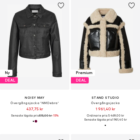
Ny
Premium
DEAL
DEAL
NOISY MAY
STAND STUDIO
Övergångsjacka 'NMDebra'
Övergångsjacka
437,75 kr
1 961,40 kr
Senaste lägsta pris:
515,00 kr
-15%
Ordinarie pris: 5 469,00 kr
Senaste lägsta pris:
1 961,40 kr