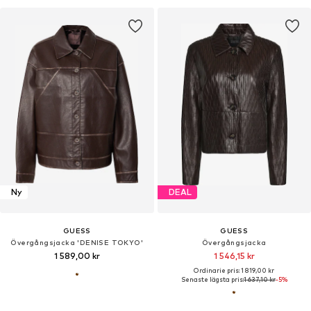
Ny
DEAL
GUESS
GUESS
Övergångsjacka 'DENISE TOKYO'
Övergångsjacka
1 589,00 kr
1 546,15 kr
Ordinarie pris: 1 819,00 kr
Senaste lägsta pris:
1 637,10 kr
-5%