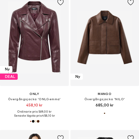
Ny
DEAL
Ny
ONLY
MANGO
Övergångsjacka 'ONLGemma'
Övergångsjacka 'NILO'
458,10 kr
685,00 kr
Ordinarie pris: 569,00 kr
Senaste lägsta pris:
458,10 kr