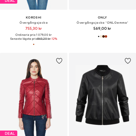
DEAL
KOROSHI
ONLY
Övergångsjacka
Övergångsjacka 'ONLGemma'
755,30 kr
569,00 kr
Ordinarie pris: 1 079,00 kr
Senaste lägsta pris:
863,20 kr
-12%
DEAL