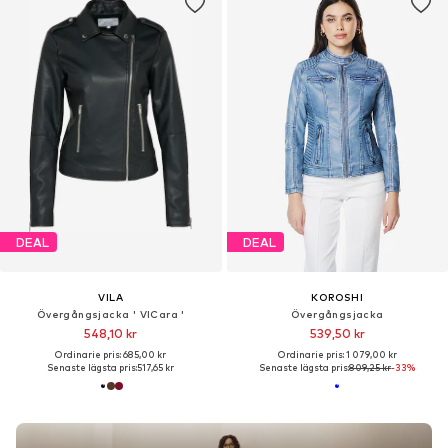
DEAL
DEAL
VILA
KOROSHI
Övergångsjacka ' VICara '
Övergångsjacka
548,10 kr
539,50 kr
Ordinarie pris: 685,00 kr
Ordinarie pris: 1 079,00 kr
Senaste lägsta pris:
517,65 kr
Senaste lägsta pris:
809,25 kr
-33%