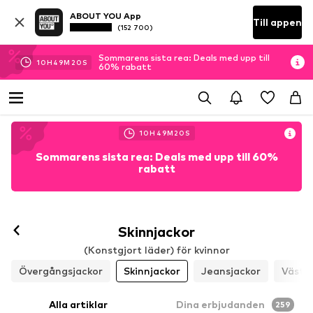
ABOUT YOU App
Till appen
(152 700)
Sommarens sista rea: Deals med upp till
10
H
49
M
17
S
60% rabatt
10
H
49
M
17
S
Sommarens sista rea: Deals med upp till 60%
rabatt
Skinnjackor
(Konstgjort läder) för kvinnor
Övergångsjackor
Skinnjackor
Jeansjackor
Västa
Alla artiklar
Dina erbjudanden
259