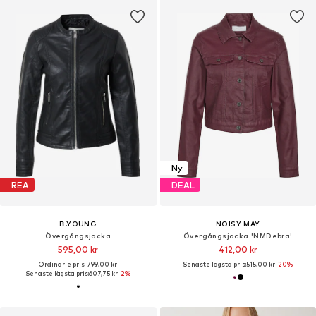
Ny
REA
DEAL
B.YOUNG
NOISY MAY
Övergångsjacka
Övergångsjacka 'NMDebra'
595,00 kr
412,00 kr
Ordinarie pris: 799,00 kr
Senaste lägsta pris:
515,00 kr
-20%
Senaste lägsta pris:
607,75 kr
-2%