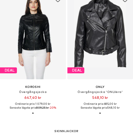
DEAL
DEAL
KOROSHI
ONLY
Övergångsjacka
Övergångsjacka 'ONLVera'
647,40 kr
548,10 kr
Ordinarie pris: 1 079,00 kr
Ordinarie pris: 685,00 kr
Senaste lägsta pris:
809,25 kr
-20%
Senaste lägsta pris:
548,10 kr
SKINNJACKOR