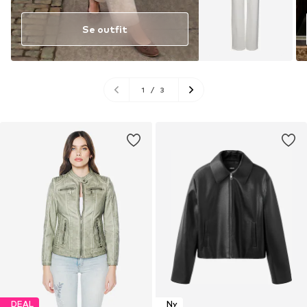
Se outfit
1
/
3
DEAL
Ny