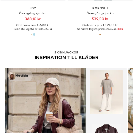
JDY
KOROSHI
Övergångsjacka
Övergångsjacka
368,10 kr
539,50 kr
Ordinarie pris: 455,00 kr
Ordinarie pris: 1 079,00 kr
Senaste lägsta pris:
347,65 kr
Senaste lägsta pris:
809,25 kr
-33%
SKINNJACKOR
INSPIRATION TILL KLÄDER
Matilda