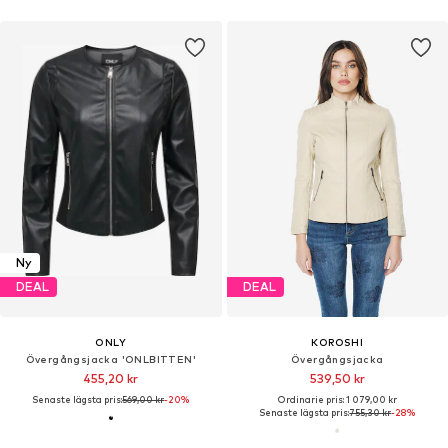
Ny
DEAL
DEAL
ONLY
KOROSHI
Övergångsjacka 'ONLBITTEN'
Övergångsjacka
455,20 kr
539,50 kr
Senaste lägsta pris:
569,00 kr
-20%
Ordinarie pris: 1 079,00 kr
Senaste lägsta pris:
755,30 kr
-28%