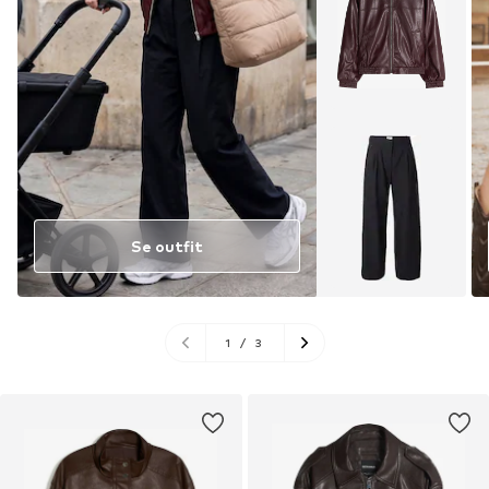
Se outfit
1
/
3