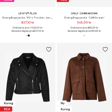
LEVI'S® PLUS
ONLY CARMAKOMA
Övergångsjacka '90's Trucker Jacket (Plus Size)'
Övergångsjacka 'CAROcean'
827,10 kr
545,00 kr
Ordinarie pris: 1 025,00 kr
Ordinarie pris: 685,00 kr
Senaste lägsta pris:
827,10 kr
Senaste lägsta pris:
490,50 kr
Kurvig
Ny
REA
Kurvig