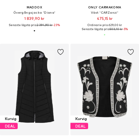
MADDOX
ONLY CARMAKOMA
Övergångsjacka 'Diana'
Väst 'CARZanzi'
1 839,90 kr
475,15 kr
Senaste lägsta pris:
2 394,90 kr
-23%
Ordinarie pris: 629,00 kr
Senaste lägsta pris:
503,10 kr
-5%
Kurvig
Kurvig
DEAL
DEAL