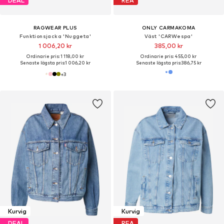
DEAL
REA
RAGWEAR PLUS
ONLY CARMAKOMA
Funktionsjacka 'Nuggeta'
Väst 'CARWespa'
1 006,20 kr
385,00 kr
Ordinarie pris: 1 118,00 kr
Ordinarie pris: 455,00 kr
Senaste lägsta pris:
1 006,20 kr
Senaste lägsta pris:
386,75 kr
+
3
Kurvig
Kurvig
DEAL
REA