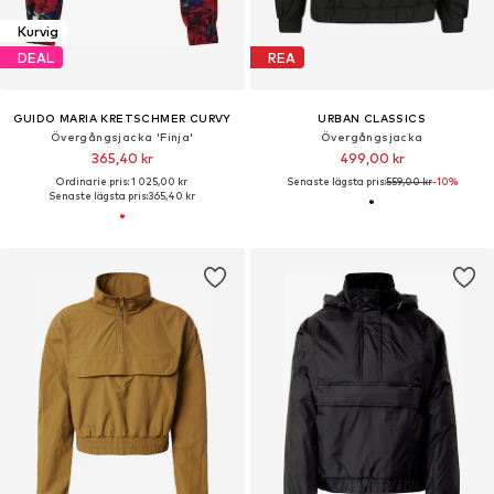
Kurvig
DEAL
REA
GUIDO MARIA KRETSCHMER CURVY
URBAN CLASSICS
Övergångsjacka 'Finja'
Övergångsjacka
365,40 kr
499,00 kr
Ordinarie pris: 1 025,00 kr
Senaste lägsta pris:
559,00 kr
-10%
Senaste lägsta pris:
365,40 kr