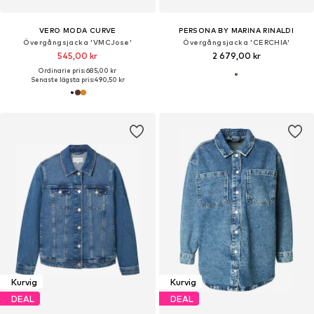
VERO MODA CURVE
PERSONA BY MARINA RINALDI
Övergångsjacka 'VMCJose'
Övergångsjacka 'CERCHIA'
545,00 kr
2 679,00 kr
Ordinarie pris: 685,00 kr
Senaste lägsta pris:
490,50 kr
Kurvig
Kurvig
DEAL
DEAL