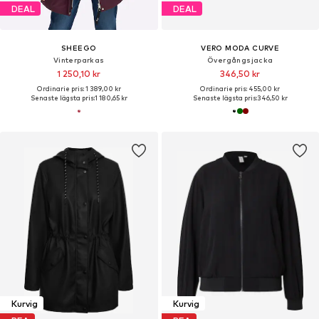
DEAL
DEAL
SHEEGO
VERO MODA CURVE
Vinterparkas
Övergångsjacka
1 250,10 kr
346,50 kr
Ordinarie pris: 1 389,00 kr
Ordinarie pris: 455,00 kr
Senaste lägsta pris:
1 180,65 kr
Senaste lägsta pris:
346,50 kr
Kurvig
Kurvig