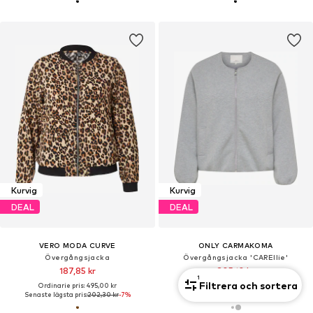
Kurvig
Kurvig
DEAL
DEAL
VERO MODA CURVE
ONLY CARMAKOMA
Övergångsjacka
Övergångsjacka 'CAREllie'
187,85 kr
305,10 kr
1
Filtrera och sortera
Ordinarie pris: 495,00 kr
Ordinarie pris: 569,00 kr
Senaste lägsta pris:
202,30 kr
-7%
Senaste lägsta pris:
135,60 kr