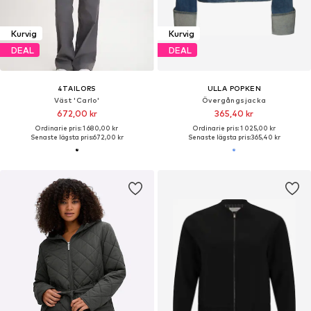
Kurvig
Kurvig
DEAL
DEAL
4TAILORS
ULLA POPKEN
Väst 'Carlo'
Övergångsjacka
672,00 kr
365,40 kr
Ordinarie pris: 1 680,00 kr
Ordinarie pris: 1 025,00 kr
Senaste lägsta pris:
672,00 kr
Senaste lägsta pris:
365,40 kr