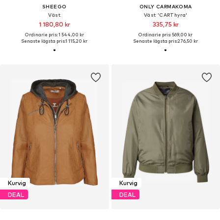
SHEEGO
ONLY CARMAKOMA
Väst
Väst 'CARThyra'
1 180,80 kr
335,75 kr
Ordinarie pris: 1 544,00 kr
Ordinarie pris: 569,00 kr
Senaste lägsta pris:
1 115,20 kr
Senaste lägsta pris:
276,50 kr
Kurvig
Kurvig
DEAL
DEAL