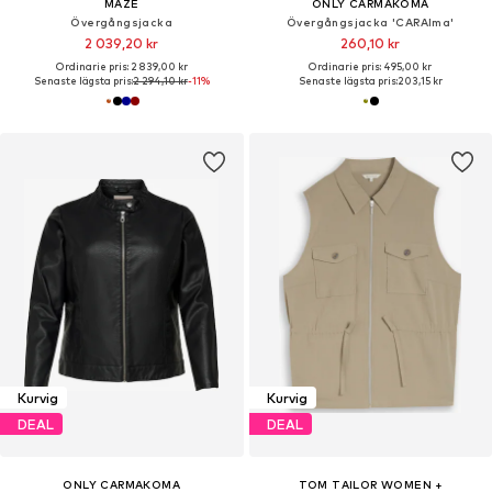
MAZE
ONLY CARMAKOMA
Övergångsjacka
Övergångsjacka 'CARAlma'
2 039,20 kr
260,10 kr
Ordinarie pris: 2 839,00 kr
Ordinarie pris: 495,00 kr
Senaste lägsta pris:
2 294,10 kr
-11%
Senaste lägsta pris:
203,15 kr
Kurvig
Kurvig
DEAL
DEAL
ONLY CARMAKOMA
TOM TAILOR WOMEN +