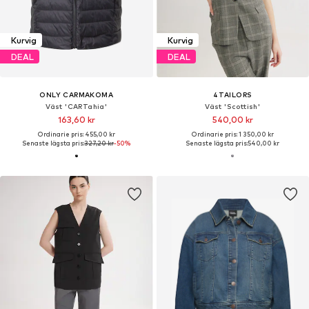
Kurvig
Kurvig
DEAL
DEAL
ONLY CARMAKOMA
4TAILORS
Väst 'CARTahia'
Väst 'Scottish'
163,60 kr
540,00 kr
Ordinarie pris: 455,00 kr
Ordinarie pris: 1 350,00 kr
Senaste lägsta pris:
327,20 kr
-50%
Senaste lägsta pris:
540,00 kr