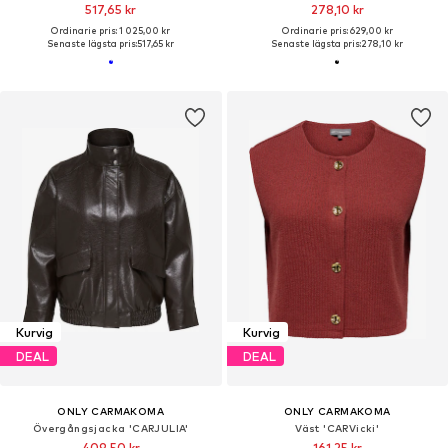
517,65 kr
278,10 kr
Ordinarie pris: 1 025,00 kr
Ordinarie pris: 629,00 kr
Senaste lägsta pris:
517,65 kr
Senaste lägsta pris:
278,10 kr
Kurvig
Kurvig
DEAL
DEAL
ONLY CARMAKOMA
ONLY CARMAKOMA
Övergångsjacka 'CARJULIA'
Väst 'CARVicki'
409,50 kr
161,25 kr