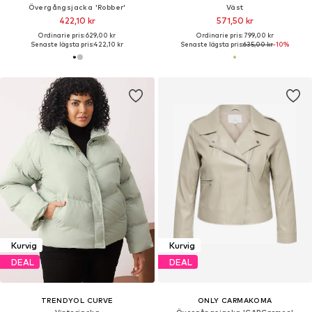
Övergångsjacka 'Robber'
Väst
422,10 kr
571,50 kr
Ordinarie pris: 629,00 kr
Ordinarie pris: 799,00 kr
Senaste lägsta pris:
422,10 kr
Senaste lägsta pris:
635,00 kr
-10%
Kurvig
Kurvig
DEAL
DEAL
TRENDYOL CURVE
ONLY CARMAKOMA