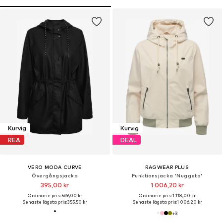
Kurvig
Kurvig
REA
DEAL
VERO MODA CURVE
RAGWEAR PLUS
Övergångsjacka
Funktionsjacka 'Nuggeta'
395,00 kr
1 006,20 kr
Ordinarie pris: 569,00 kr
Ordinarie pris: 1 118,00 kr
Senaste lägsta pris:
355,50 kr
Senaste lägsta pris:
1 006,20 kr
+
3