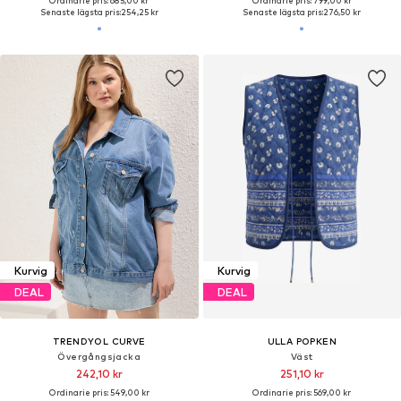
Ordinarie pris: 685,00 kr
Ordinarie pris: 799,00 kr
Senaste lägsta pris:
254,25 kr
Senaste lägsta pris:
276,50 kr
Kurvig
Kurvig
DEAL
DEAL
TRENDYOL CURVE
ULLA POPKEN
Övergångsjacka
Väst
242,10 kr
251,10 kr
Ordinarie pris: 549,00 kr
Ordinarie pris: 569,00 kr