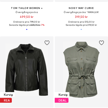
TOM TAILOR WOMEN +
NOISY MAY CURVE
Övergångsjacka
Övergångsjacka 'NMALVA'
499,50 kr
319,50 kr
Ordinarie pris: 799,00 kr
Ordinarie pris: 515,00 kr
Senaste lägsta pris:
539,75 kr
-7%
Senaste lägsta pris:
319,50 kr
Kurvig
Kurvig
REA
DEAL