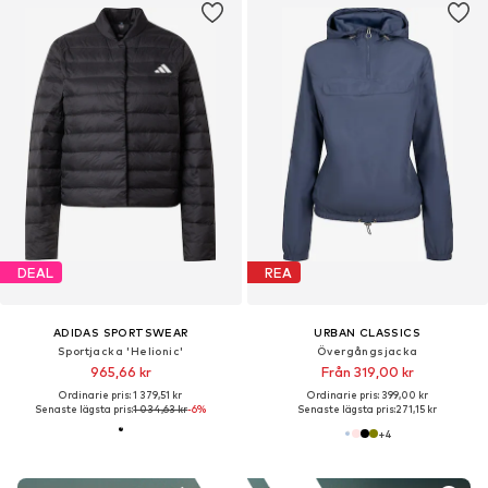
DEAL
REA
ADIDAS SPORTSWEAR
URBAN CLASSICS
Sportjacka 'Helionic'
Övergångsjacka
965,66 kr
Från 319,00 kr
Ordinarie pris: 1 379,51 kr
Ordinarie pris: 399,00 kr
Senaste lägsta pris:
1 034,63 kr
-6%
Senaste lägsta pris:
271,15 kr
+
4