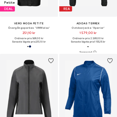
Petite
DEAL
REA
VERO MODA PETITE
ADIDAS TERREX
Övergångsparkas 'VMMalou'
Outdoorjacka 'Xperior'
251,10 kr
1 579,00 kr
Ordinarie pris: 569,00 kr
Ordinarie pris: 2 269,00 kr
Senaste lägsta pris:
251,10 kr
Senaste lägsta pris:
1 155,15 kr