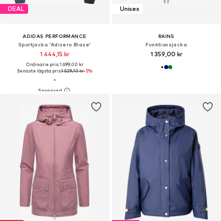
DEAL
Unisex
ADIDAS PERFORMANCE
RAINS
Sportjacka 'Adizero Blaze'
Funktionsjacka
1 444,15 kr
1 359,00 kr
Ordinarie pris: 1 699,00 kr
Senaste lägsta pris:
1 529,10 kr
-5%