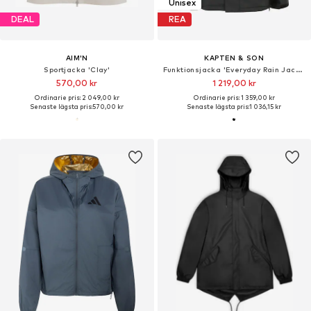
Unisex
DEAL
REA
AIM'N
KAPTEN & SON
Sportjacka 'Clay'
Funktionsjacka 'Everyday Rain Jacket Short'
570,00 kr
1 219,00 kr
Ordinarie pris: 2 049,00 kr
Ordinarie pris: 1 359,00 kr
Senaste lägsta pris:
570,00 kr
Senaste lägsta pris:
1 036,15 kr