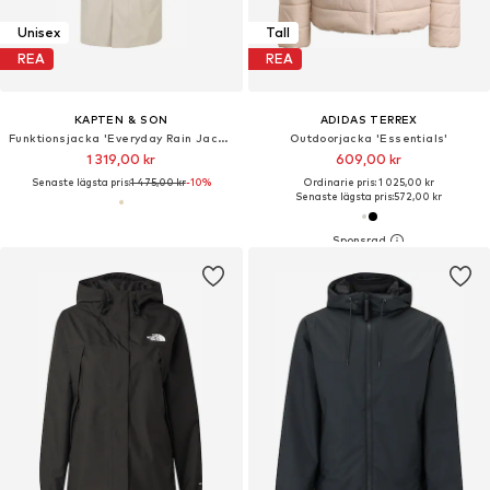
Unisex
Tall
REA
REA
KAPTEN & SON
ADIDAS TERREX
Funktionsjacka 'Everyday Rain Jacket Long'
Outdoorjacka 'Essentials'
1 319,00 kr
609,00 kr
Senaste lägsta pris:
1 475,00 kr
-10%
Ordinarie pris: 1 025,00 kr
Senaste lägsta pris:
572,00 kr