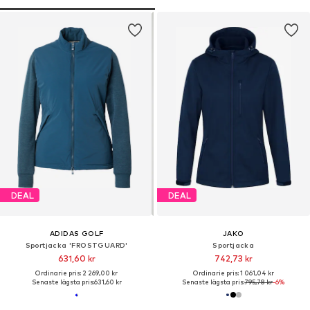
DEAL
DEAL
ADIDAS GOLF
JAKO
Sportjacka 'FROSTGUARD'
Sportjacka
631,60 kr
742,73 kr
Ordinarie pris: 2 269,00 kr
Ordinarie pris: 1 061,04 kr
Senaste lägsta pris:
631,60 kr
Senaste lägsta pris:
795,78 kr
-6%