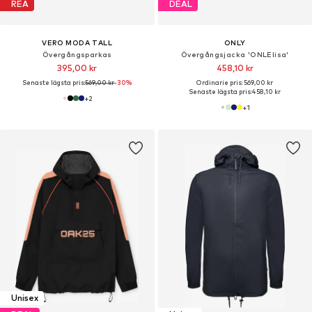
REA
DEAL
VERO MODA TALL
ONLY
Övergångsparkas
Övergångsjacka 'ONLElisa'
395,00 kr
458,10 kr
Senaste lägsta pris:
569,00 kr
-30%
Ordinarie pris: 569,00 kr
Senaste lägsta pris:
458,10 kr
+
2
+
1
Unisex