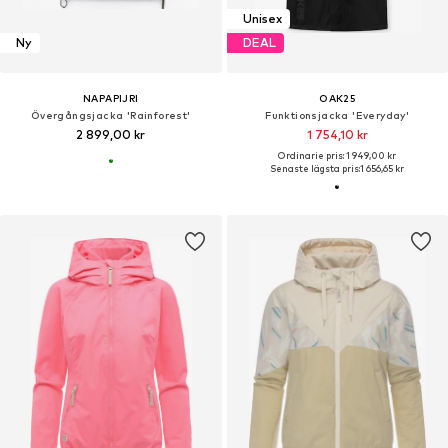
Unisex
Ny
DEAL
NAPAPIJRI
OAK25
Övergångsjacka 'Rainforest'
Funktionsjacka 'Everyday'
2 899,00 kr
1 754,10 kr
Ordinarie pris: 1 949,00 kr
Senaste lägsta pris:
1 656,65 kr