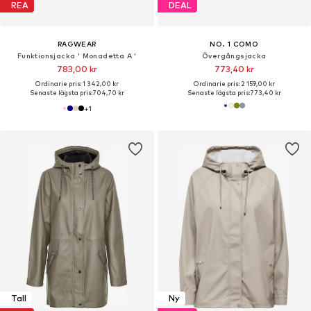
REA
DEAL
RAGWEAR
NO. 1 COMO
Funktionsjacka ' Monadetta A '
Övergångsjacka
783,00 kr
773,40 kr
Ordinarie pris: 1 342,00 kr
Ordinarie pris: 2 159,00 kr
Senaste lägsta pris:
704,70 kr
Senaste lägsta pris:
773,40 kr
+
1
Tall
Ny