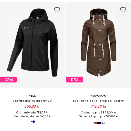
DEAL
DEAL
NIKE
NAVAHOO
Sportjacka 'Academy 25'
Funktionsjacka 'Tropical Storm'
565,33 kr
715,20 kr
Ordinarie pris: 753,77 kr
Ordinarie pris: 1 342,00 kr
Senaste lägsta pris:
565,33 kr
Senaste lägsta pris:
703,80 kr
+
6