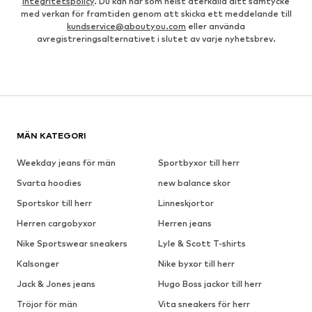
Integritetspolicy
. Du kan när som helst återkalla ditt samtycke
med verkan för framtiden genom att skicka ett meddelande till
kundservice@aboutyou.com
eller använda
avregistreringsalternativet i slutet av varje nyhetsbrev.
MÄN KATEGORI
Weekday jeans för män
Sportbyxor till herr
Svarta hoodies
new balance skor
Sportskor till herr
Linneskjortor
Herren cargobyxor
Herren jeans
Nike Sportswear sneakers
Lyle & Scott T-shirts
Kalsonger
Nike byxor till herr
Jack & Jones jeans
Hugo Boss jackor till herr
Tröjor för män
Vita sneakers för herr