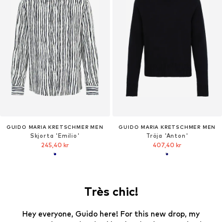
GUIDO MARIA KRETSCHMER MEN
GUIDO MARIA KRETSCHMER MEN
Skjorta 'Emilio'
Tröja 'Anton'
245,40 kr
407,40 kr
Très chic!
Hey everyone, Guido here! For this new drop, my