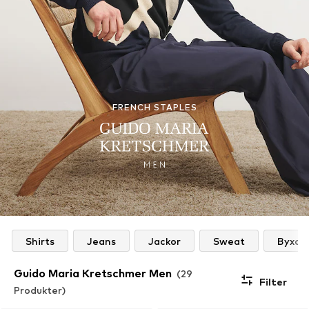
FRENCH STAPLES
Shirts
Jeans
Jackor
Sweat
Byxor
Guido Maria Kretschmer Men
(29
Filter
Produkter)