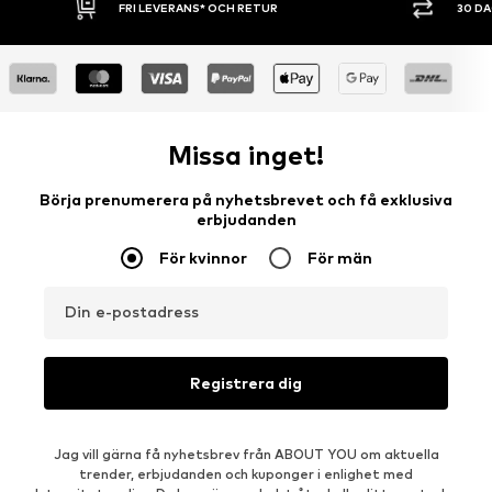
30 DAGARS ÖPPET KÖP
SHOPPA NU.
Missa inget!
Börja prenumerera på nyhetsbrevet och få exklusiva
erbjudanden
För kvinnor
För män
Din e-postadress
Registrera dig
Jag vill gärna få nyhetsbrev från ABOUT YOU om aktuella
trender, erbjudanden och kuponger i enlighet med