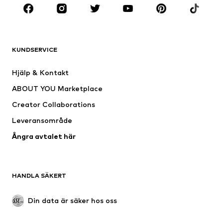
KLÄDER
Nytt
Populärt
Shirts
Jeans
KUNDSERVICE
Jackor
Sweat
Byxor
Skjortor
Hjälp & Kontakt
Underkläder
Tröjor & koftor
ABOUT YOU Marketplace
Kostymer & kavajer
Rockar
Creator Collaborations
Badkläder
Stora storlekar
Leveransområde
Tillfällen
Exklusiv
Ångra avtalet här
Upcycling
SKOR
HANDLA SÄKERT
Nytt
Populärt
Boots & stövlar
Sneakers
Din data är säker hos oss
Lågskor
Sportskor
Öppna skor
Exklusiv