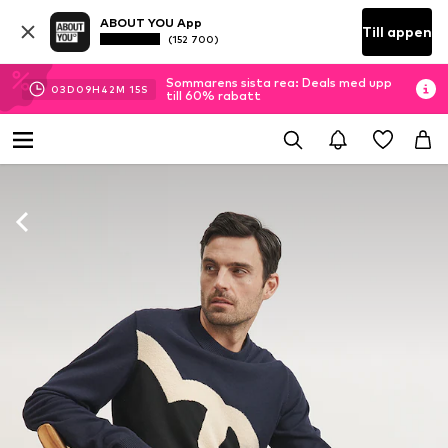
ABOUT YOU App
Till appen
(152 700)
Sommarens sista rea: Deals med upp
03
D
09
H
42
M
13
S
till 60% rabatt