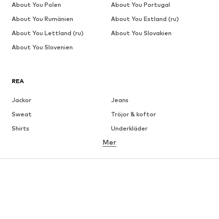
About You Polen
About You Portugal
About You Rumänien
About You Estland (ru)
About You Lettland (ru)
About You Slovakien
About You Slovenien
REA
Jackor
Jeans
Sweat
Tröjor & koftor
Shirts
Underkläder
Mer
Byxor
Skjortor
Rockar
Kostymer & kavajer
Badkläder
Stora storlekar
Skor
Sport
Accessoarer
Premium