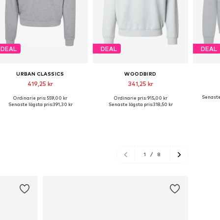
DEAL
DEAL
DEAL
URBAN CLASSICS
WOODBIRD
419,25 kr
341,25 kr
Senaste 
Ordinarie pris: 559,00 kr
Ordinarie pris: 915,00 kr
illgängliga storlekar: XS, S, M, L
Tillgängliga storlekar: M, L, XL
Senaste lägsta pris:
391,30 kr
Senaste lägsta pris:
318,50 kr
Lägg till i varukorgen
Lägg till i varukorgen
Lägg
1
/
8