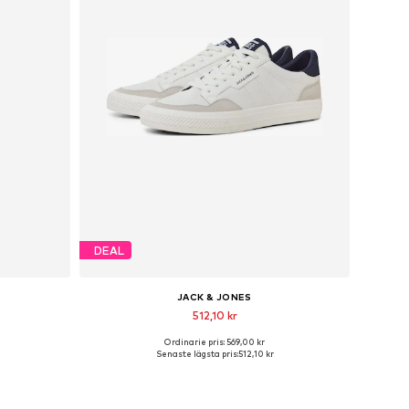
DEAL
JACK & JONES
512,10 kr
Ordinarie pris: 569,00 kr
r
Tillgänglig i många storlekar
Senaste lägsta pris:
512,10 kr
n
Lägg till i varukorgen