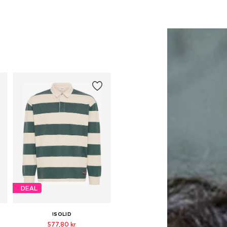
DEAL
!SOLID
577,80 kr