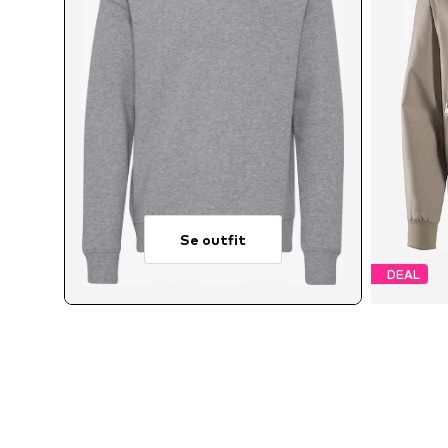
Se outfit
DEAL
Tillgäng