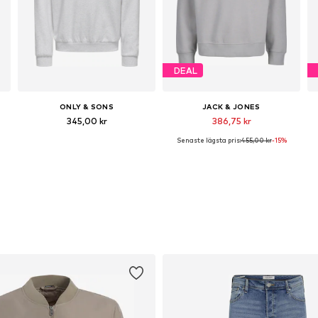
DEAL
ONLY & SONS
JACK & JONES
345,00 kr
386,75 kr
Senaste lägsta pris:
455,00 kr
-15%
storlekar: XS, S, M, L, XL
Tillgängliga storlekar: XS, S, M, L, XL, XXL
Tillgängliga storlekar: S, M, L, XL, XXL
T
Lägg till i varukorgen
Lägg till i varukorgen