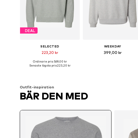
DEAL
SELECTED
WEEKDAY
223,20 kr
399,00 kr
Ordinarie pris: 569,00 kr
Tillgängliga storlekar: S, M, L, XL
Tillgängliga 
Senaste lägsta pris:
223,20 kr
Lägg till i varukorgen
Lägg till i varukorgen
Outfit-inspiration
BÄR DEN MED