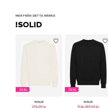
MER FRÅN DETTA MÄRKE
!SOLID
DEAL
DEAL
!SOLID
!SOLID
276,00 kr
Från 359,00 kr