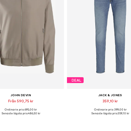
DEAL
JOHN DEVIN
JACK & JONES
Från 590,75 kr
359,10 kr
Ordinarie pris: 695,00 kr
Ordinarie pris: 399,00 kr
liga storlekar: S, M, L, XL, XXL, 5XL
Tillgänglig i många storleka
Senaste lägsta pris:
486,50 kr
Senaste lägsta pris:
359,10 kr
Lägg till i varukorgen
Lägg till i varukorge