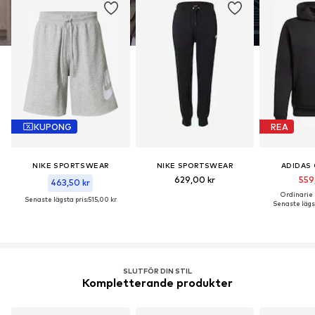
KUPONG
REA
NIKE SPORTSWEAR
NIKE SPORTSWEAR
ADIDAS 
629,00 kr
559
463,50 kr
Ordinarie p
Senaste lägsta pris:
515,00 kr
Senaste lägst
SLUTFÖR DIN STIL
Kompletterande produkter