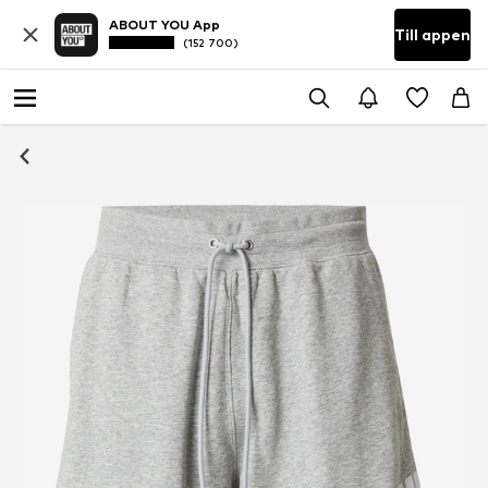
ABOUT YOU App
Till appen
(152 700)