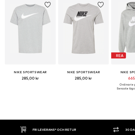
REA
NIKE SPORTSWEAR
NIKE SPORTSWEAR
NIKE S
285,00 kr
285,00 kr
665
Ordinarie p
Senaste lägst
30 DAGARS ÖPPET KÖP
SHOPPA NU. 