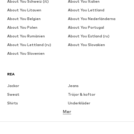
About You Schweiz (it)
About You Italien
About You Litauen
About You Lettland
About You Belgien
About You Nederländerna
About You Polen
About You Portugal
About You Rumänien
About You Estland (ru)
About You Lettland (ru)
About You Slovakien
About You Slovenien
REA
Jackor
Jeans
Sweat
Tröjor & koftor
Shirts
Underkläder
Mer
Byxor
Skjortor
Rockar
Kostymer & kavajer
Badkläder
Stora storlekar