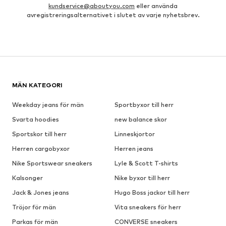
kundservice@aboutyou.com
eller använda
avregistreringsalternativet i slutet av varje nyhetsbrev.
MÄN KATEGORI
Weekday jeans för män
Sportbyxor till herr
Svarta hoodies
new balance skor
Sportskor till herr
Linneskjortor
Herren cargobyxor
Herren jeans
Nike Sportswear sneakers
Lyle & Scott T-shirts
Kalsonger
Nike byxor till herr
Jack & Jones jeans
Hugo Boss jackor till herr
Tröjor för män
Vita sneakers för herr
Parkas för män
CONVERSE sneakers