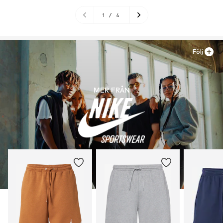
1
/
4
Följ
MER FRÅN