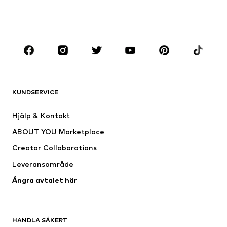
Skor
Sport
Accessoarer
Premium
KLÄDER
Nytt
Populärt
Shirts
Jeans
KUNDSERVICE
Jackor
Sweat
Byxor
Skjortor
Hjälp & Kontakt
Underkläder
Tröjor & koftor
ABOUT YOU Marketplace
Kostymer & kavajer
Rockar
Creator Collaborations
Badkläder
Stora storlekar
Leveransområde
Tillfällen
Exklusiv
Ångra avtalet här
Upcycling
SKOR
HANDLA SÄKERT
Nytt
Populärt