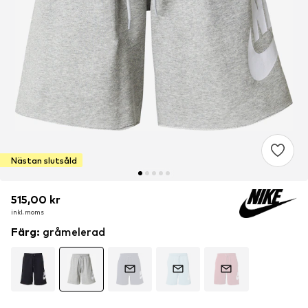
Nästan slutsåld
515,00 kr
515,00 kr
inkl. moms
inkl. moms
Färg
:
gråmelerad