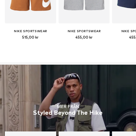
NIKE SPORTSWEAR
NIKE SPORTSWEAR
NIKE S
515,00 kr
455,00 kr
455
MER FRÅN
Styled Beyond The Hike