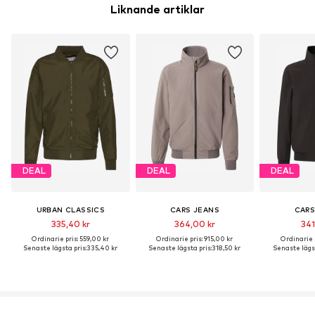
Blek ej
Liknande artiklar
DEAL
DEAL
DEAL
URBAN CLASSICS
CARS JEANS
CARS
335,40 kr
364,00 kr
341
Ordinarie pris: 559,00 kr
Ordinarie pris: 915,00 kr
Ordinarie p
Senaste lägsta pris:
335,40 kr
Senaste lägsta pris:
318,50 kr
Senaste lägst