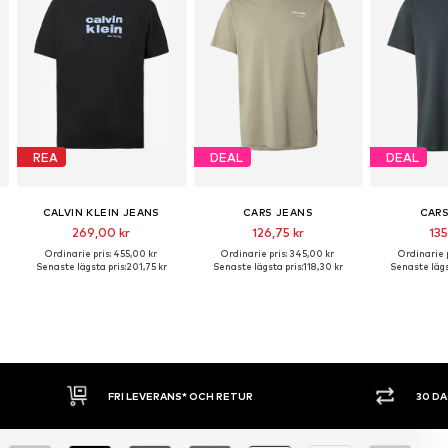
REA
DEAL
DEAL
CALVIN KLEIN JEANS
CARS JEANS
CARS
269,00 kr
126,75 kr
135
Ordinarie pris: 455,00 kr
Ordinarie pris: 345,00 kr
Ordinarie p
Senaste lägsta pris:
201,75 kr
Senaste lägsta pris:
118,30 kr
Senaste lägs
30 DAGARS ÖPPET KÖP
SHOP