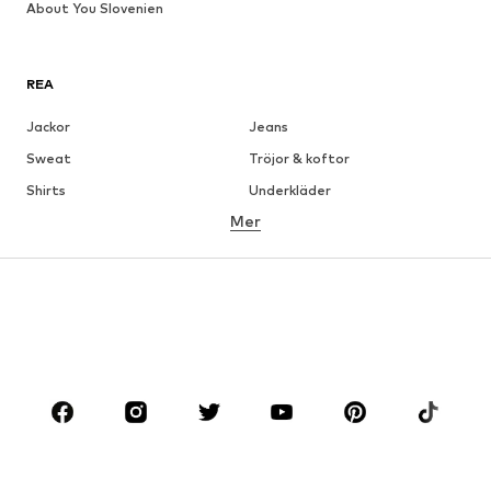
About You Slovenien
REA
Jackor
Jeans
Sweat
Tröjor & koftor
Shirts
Underkläder
Mer
Byxor
Skjortor
Rockar
Kostymer & kavajer
Badkläder
Stora storlekar
Skor
Sport
Accessoarer
Premium
KLÄDER
Nytt
Populärt
Shirts
Jeans