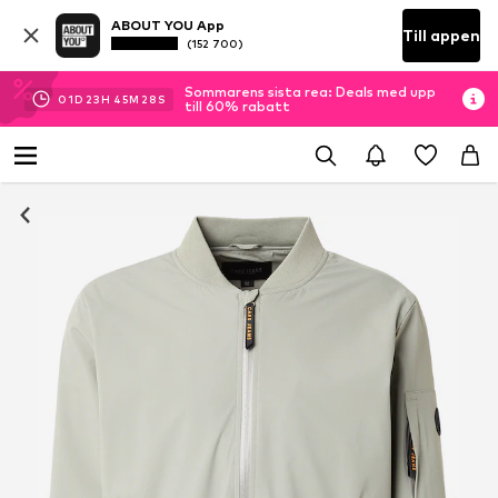
ABOUT YOU App
Till appen
(152 700)
Sommarens sista rea: Deals med upp
01
D
23
H
45
M
28
S
till 60% rabatt