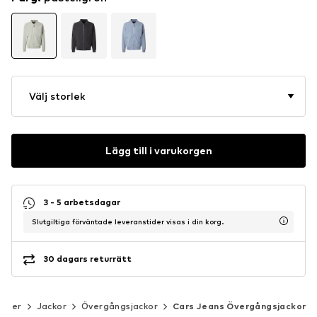
Välj storlek
Lägg till i varukorgen
3 - 5 arbetsdagar
Slutgiltiga förväntade leveranstider visas i din korg.
30 dagars returrätt
läder
Jackor
Övergångsjackor
Cars Jeans Övergångsjackor