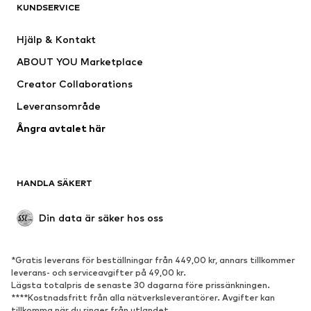
KUNDSERVICE
Jackor
Sweat
Byxor
Skjortor
Hjälp & Kontakt
Underkläder
Tröjor & koftor
ABOUT YOU Marketplace
Kostymer & kavajer
Rockar
Creator Collaborations
Badkläder
Stora storlekar
Leveransområde
Tillfällen
Exklusiv
Ångra avtalet här
Upcycling
SKOR
HANDLA SÄKERT
Nytt
Populärt
Boots & stövlar
Sneakers
Din data är säker hos oss
Lågskor
Sportskor
Öppna skor
Exklusiv
*Gratis leverans för beställningar från 449,00 kr, annars tillkommer
leverans- och serviceavgifter på 49,00 kr.
SPORT
Lägsta totalpris de senaste 30 dagarna före prissänkningen.
****Kostnadsfritt från alla nätverksleverantörer. Avgifter kan
Sportkläder
Sporttyper
tillkomma när du ringer från utlandet.