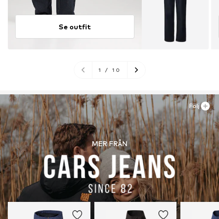
Se outfit
1
/
10
Följ
MER FRÅN