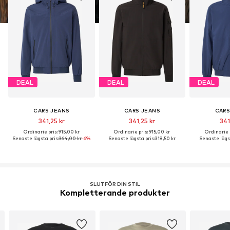
DEAL
DEAL
DEAL
CARS JEANS
CARS JEANS
CARS
341,25 kr
341,25 kr
341
Ordinarie pris: 915,00 kr
Ordinarie pris: 915,00 kr
Ordinarie p
Senaste lägsta pris:
364,00 kr
-6%
Senaste lägsta pris:
318,50 kr
Senaste lägst
SLUTFÖR DIN STIL
Kompletterande produkter