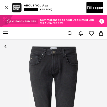
ABOUT YOU App
Till appen
(152 700)
Sommarens sista rea: Deals med upp
02
D
00
H
58
M
55
S
till 60% rabatt