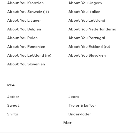
About You Kroatien
About You Ungern
About You Schweiz (it)
About You Italien
About You Litauen
About You Lettland
About You Belgien
About You Nederländerna
About You Polen
About You Portugal
About You Rumänien
About You Estland (ru)
About You Lettland (ru)
About You Slovakien
About You Slovenien
REA
Jackor
Jeans
Sweat
Tröjor & koftor
Shirts
Underkläder
Mer
Byxor
Skjortor
Rockar
Kostymer & kavajer