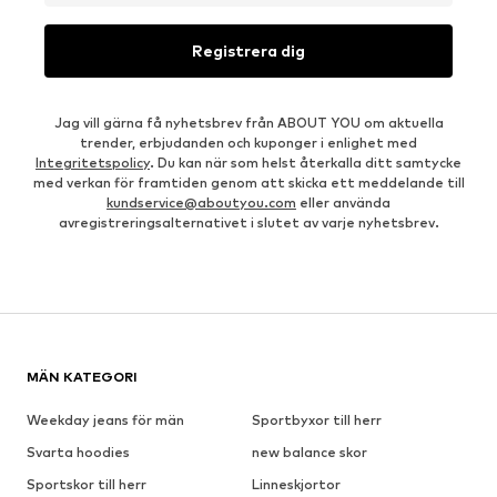
Registrera dig
Jag vill gärna få nyhetsbrev från ABOUT YOU om aktuella
trender, erbjudanden och kuponger i enlighet med
Integritetspolicy
. Du kan när som helst återkalla ditt samtycke
med verkan för framtiden genom att skicka ett meddelande till
kundservice@aboutyou.com
eller använda
avregistreringsalternativet i slutet av varje nyhetsbrev.
MÄN KATEGORI
Weekday jeans för män
Sportbyxor till herr
Svarta hoodies
new balance skor
Sportskor till herr
Linneskjortor