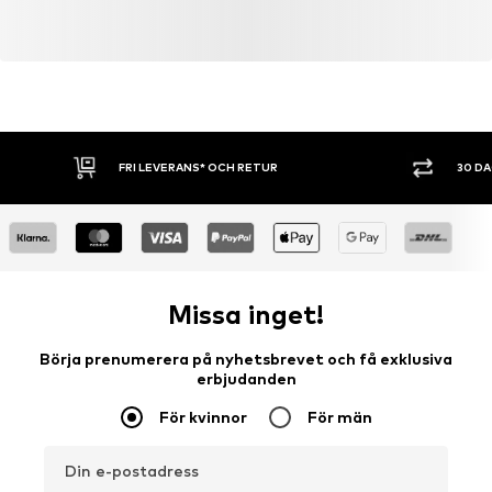
FRI LEVERANS* OCH RETUR
30 D
Missa inget!
Börja prenumerera på nyhetsbrevet och få exklusiva
erbjudanden
För kvinnor
För män
Din e-postadress