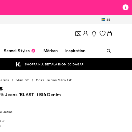
t
SE
Scandi Styles
Märken
Inspiration
SHOPPA NU. BETALA INOM 60 DAGAR.
Jeans
Slim fit
Cars Jeans Slim fit
s
fit Jeans 'BLAST' i Blå Denim
nkl. moms
nkl. moms
0 kr
m
0 kr