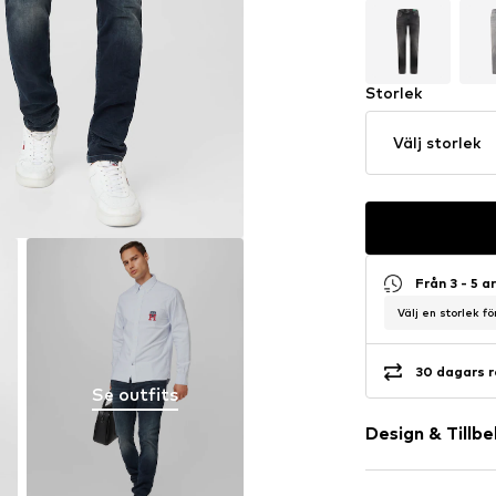
Storlek
Välj storlek
Från 3 - 5 
Välj en storlek f
30 dagars r
Se outfits
Design & Tillb
Neutrala färg