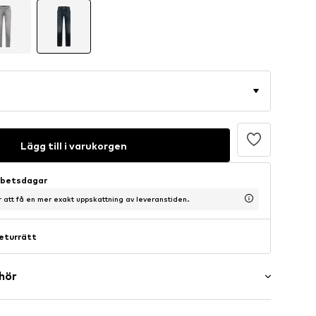
Lägg till i varukorgen
arbetsdagar
ör att få en mer exakt uppskattning av leveranstiden.
eturrätt
ehör
er