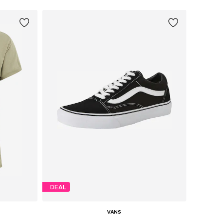
DEAL
VANS