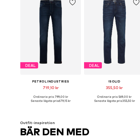
DEAL
DEAL
PETROL INDUSTRIES
!SOLID
719,10 kr
355,50 kr
Ordinarie pris: 799,00 kr
Ordinarie pris: 569,00 kr
Tillgänglig i många storlekar
Tillgänglig i många storlekar
Senaste lägsta pris:
679,15 kr
Senaste lägsta pris:
355,50 kr
Lägg till i varukorgen
Lägg till i varukorgen
Outfit-inspiration
BÄR DEN MED