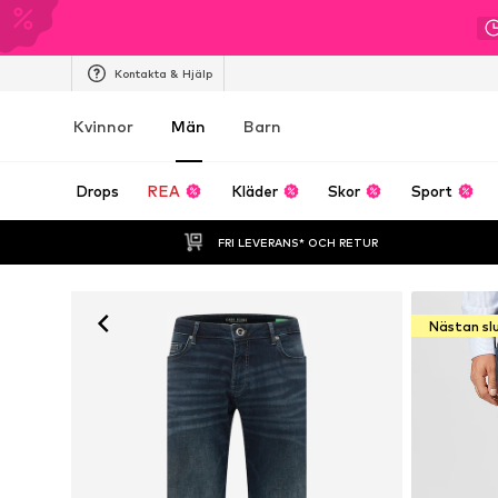
Kontakta & Hjälp
Kvinnor
Män
Barn
Drops
REA
Kläder
Skor
Sport
FRI LEVERANS* OCH RETUR
Nästan sl