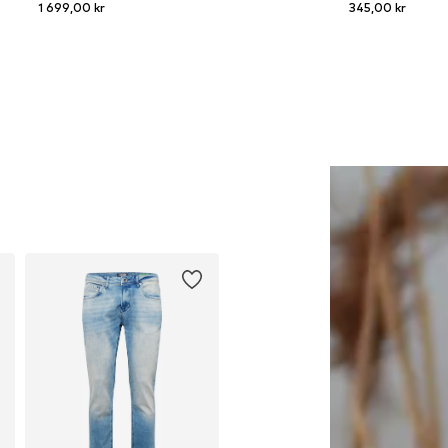
1 699,00 kr
345,00 kr
ängliga storlekar: S, M, L, XL, XXL
Tillgängliga storlekar: XS, S, M,
Lägg till i varukorgen
Lägg till i varukorge