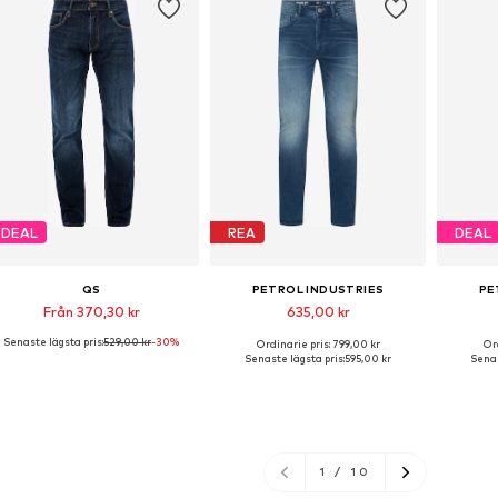
DEAL
REA
DEAL
QS
PETROL INDUSTRIES
PE
Från 370,30 kr
635,00 kr
Senaste lägsta pris:
529,00 kr
-30%
Ordinarie pris: 799,00 kr
Ord
Tillgänglig i många storlekar
Tillgänglig i många storlekar
Tillgä
Senaste lägsta pris:
595,00 kr
Senas
Lägg till i varukorgen
Lägg till i varukorgen
Lägg
1
/
10