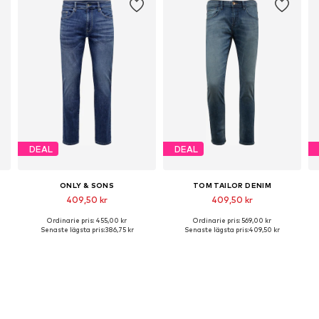
DEAL
DEAL
ONLY & SONS
TOM TAILOR DENIM
409,50 kr
409,50 kr
Ordinarie pris: 455,00 kr
Ordinarie pris: 569,00 kr
Tillgänglig i många storlekar
Tillgänglig i många storlekar
Senaste lägsta pris:
386,75 kr
Senaste lägsta pris:
409,50 kr
Lägg till i varukorgen
Lägg till i varukorgen