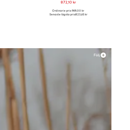
872,10 kr
Ordinarie pris: 969,00 kr
 L, XL
Tillgänglig i många storlekar
Senaste lägsta pris:
823,65 kr
n
Lägg till i varukorgen
Följ