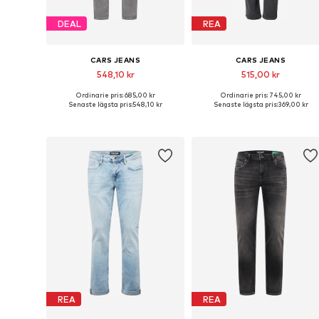
DEAL
REA
CARS JEANS
CARS JEANS
548,10 kr
515,00 kr
Ordinarie pris: 685,00 kr
Ordinarie pris: 745,00 kr
Tillgänglig i många storlekar
Tillgänglig i många storlekar
Senaste lägsta pris:
548,10 kr
Senaste lägsta pris:
369,00 kr
Lägg till i varukorgen
Lägg till i varukorgen
REA
REA