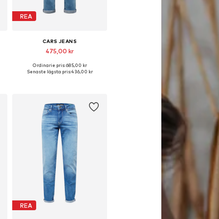
REA
CARS JEANS
475,00 kr
Ordinarie pris: 685,00 kr
Tillgänglig i många storlekar
Senaste lägsta pris:
436,00 kr
Lägg till i varukorgen
REA