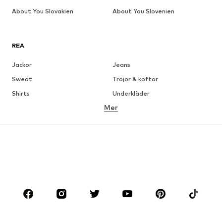
About You Slovakien
About You Slovenien
REA
Jackor
Jeans
Sweat
Tröjor & koftor
Shirts
Underkläder
Mer
Byxor
Skjortor
Rockar
Kostymer & kavajer
Badkläder
Stora storlekar
Skor
Sport
Accessoarer
Premium
KLÄDER
Nytt
Populärt
Shirts
Jeans