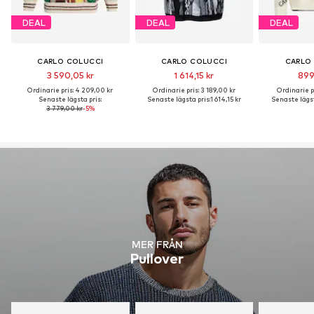
DEAL
DEAL
DEAL
CARLO COLUCCI
CARLO COLUCCI
CARLO
3 590,05 kr
1 614,15 kr
899
Ordinarie pris: 4 209,00 kr
Ordinarie pris: 3 189,00 kr
Ordinarie pr
Senaste lägsta pris:
Senaste lägsta pris:
1 614,15 kr
Senaste lägst
3 779,00 kr
-5%
MER FRÅN
Pullover