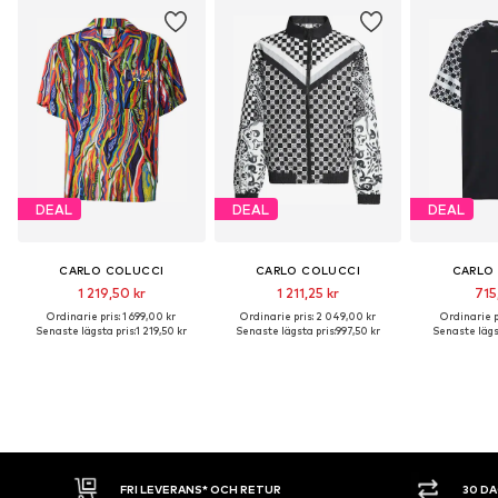
DEAL
DEAL
DEAL
CARLO COLUCCI
CARLO COLUCCI
CARLO
1 219,50 kr
1 211,25 kr
715
Ordinarie pris: 1 699,00 kr
Ordinarie pris: 2 049,00 kr
Ordinarie pr
Senaste lägsta pris:
1 219,50 kr
Senaste lägsta pris:
997,50 kr
Senaste lägst
30 DAGARS ÖPPET KÖP
SHOPPA NU. 