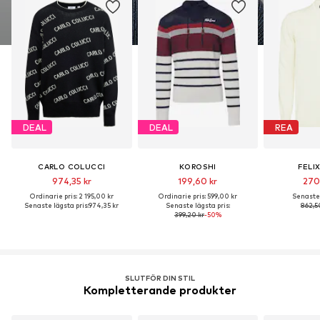
DEAL
DEAL
REA
CARLO COLUCCI
KOROSHI
FELI
974,35 kr
199,60 kr
270
Ordinarie pris: 2 195,00 kr
Ordinarie pris: 599,00 kr
Senaste 
Senaste lägsta pris:
974,35 kr
Senaste lägsta pris:
862,5
399,20 kr
-50%
SLUTFÖR DIN STIL
Kompletterande produkter