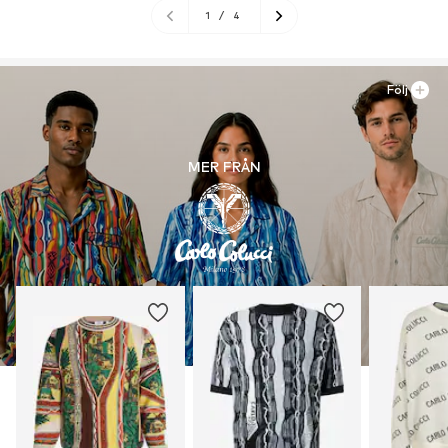
1
/
4
Följ
MER FRÅN