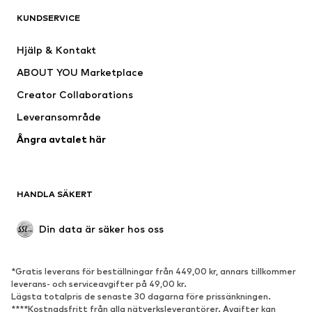
KUNDSERVICE
Jackor
Sweat
Byxor
Skjortor
Hjälp & Kontakt
Underkläder
Tröjor & koftor
ABOUT YOU Marketplace
Kostymer & kavajer
Rockar
Creator Collaborations
Badkläder
Stora storlekar
Leveransområde
Tillfällen
Exklusiv
Ångra avtalet här
Upcycling
SKOR
HANDLA SÄKERT
Nytt
Populärt
Boots & stövlar
Sneakers
Din data är säker hos oss
Lågskor
Sportskor
Öppna skor
Exklusiv
*Gratis leverans för beställningar från 449,00 kr, annars tillkommer
leverans- och serviceavgifter på 49,00 kr.
SPORT
Lägsta totalpris de senaste 30 dagarna före prissänkningen.
****Kostnadsfritt från alla nätverksleverantörer. Avgifter kan