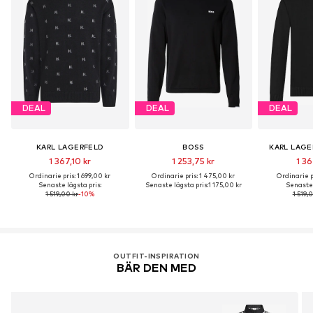
DEAL
DEAL
DEAL
KARL LAGERFELD
BOSS
KARL LAGE
1 367,10 kr
1 253,75 kr
1 36
Ordinarie pris: 1 699,00 kr
Ordinarie pris: 1 475,00 kr
Ordinarie pr
Senaste lägsta pris:
Senaste lägsta pris:
1 175,00 kr
Senaste 
1 519,00 kr
-10%
1 519,
OUTFIT-INSPIRATION
BÄR DEN MED