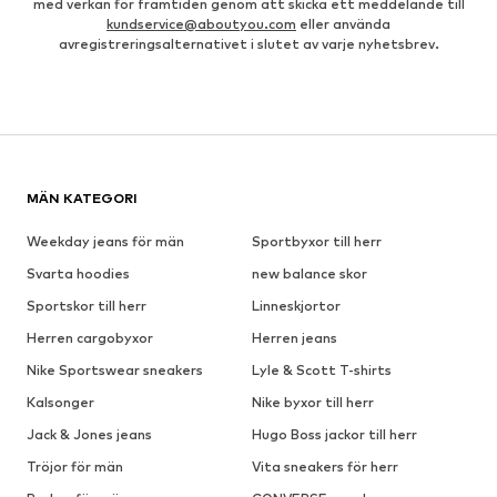
med verkan för framtiden genom att skicka ett meddelande till
kundservice@aboutyou.com
eller använda
avregistreringsalternativet i slutet av varje nyhetsbrev.
MÄN KATEGORI
Weekday jeans för män
Sportbyxor till herr
Svarta hoodies
new balance skor
Sportskor till herr
Linneskjortor
Herren cargobyxor
Herren jeans
Nike Sportswear sneakers
Lyle & Scott T-shirts
Kalsonger
Nike byxor till herr
Jack & Jones jeans
Hugo Boss jackor till herr
Tröjor för män
Vita sneakers för herr