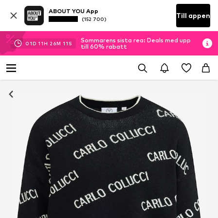
ABOUT YOU App
Till appen
(152 700)
Sommarens sista rea: Deals med upp
01
D
11
H
26
M
10
S
till 60% rabatt