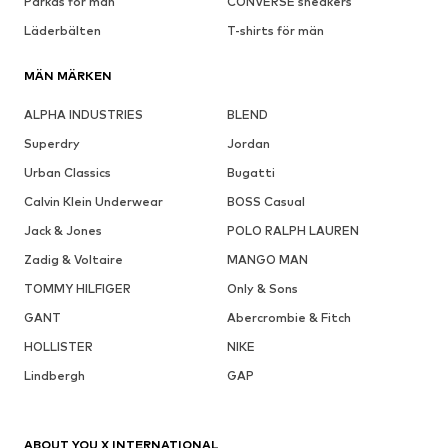
Parkas för män
CONVERSE sneakers
Läderbälten
T-shirts för män
MÄN MÄRKEN
ALPHA INDUSTRIES
BLEND
Superdry
Jordan
Urban Classics
Bugatti
Calvin Klein Underwear
BOSS Casual
Jack & Jones
POLO RALPH LAUREN
Zadig & Voltaire
MANGO MAN
TOMMY HILFIGER
Only & Sons
GANT
Abercrombie & Fitch
HOLLISTER
NIKE
Lindbergh
GAP
ABOUT YOU X INTERNATIONAL