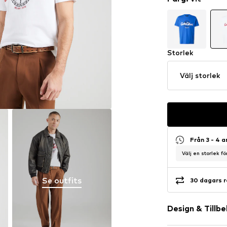
Storlek
Välj storlek
Från 3 - 4 
Välj en storlek f
Se outfits
30 dagars r
Design & Tillb