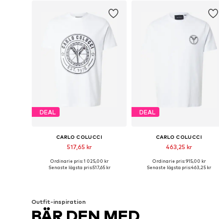
DEAL
DEAL
CARLO COLUCCI
CARLO COLUCCI
517,65 kr
463,25 kr
Ordinarie pris: 1 025,00 kr
Ordinarie pris: 915,00 kr
Tillgängliga storlekar: S, M, L, XL
Tillgängliga storlekar: S, M, L
Senaste lägsta pris:
517,65 kr
Senaste lägsta pris:
463,25 kr
Lägg till i varukorgen
Lägg till i varukorgen
Outfit-inspiration
BÄR DEN MED