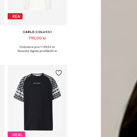
REA
CARLO COLUCCI
795,00 kr
Ordinarie pris: 1 139,00 kr
lekar: S, M, L, XL, XXL
Tillgängliga storlekar: S, M, L, XL
Senaste lägsta pris:
556,50 kr
Lägg till i varukorgen
DEAL