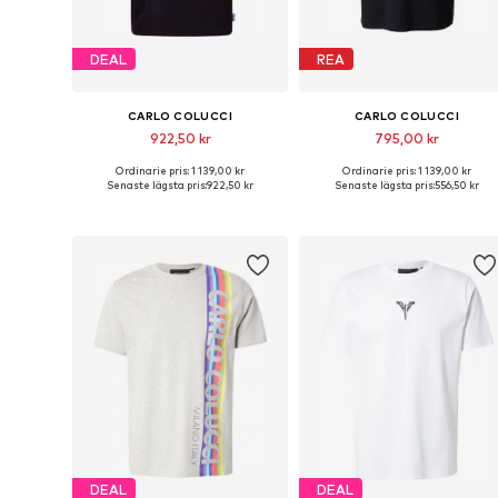
DEAL
REA
CARLO COLUCCI
CARLO COLUCCI
922,50 kr
795,00 kr
Ordinarie pris: 1 139,00 kr
Ordinarie pris: 1 139,00 kr
Tillgängliga storlekar: S, M, L, XL, XXL
Tillgängliga stor
Senaste lägsta pris:
922,50 kr
Senaste lägsta pris:
556,50 kr
Lägg till i varukorgen
Lägg till i varukorgen
DEAL
DEAL