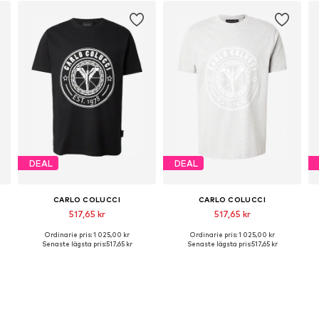
DEAL
DEAL
CARLO COLUCCI
CARLO COLUCCI
517,65 kr
517,65 kr
Ordinarie pris: 1 025,00 kr
Ordinarie pris: 1 025,00 kr
Tillgängliga storlekar: S, M, L
Tillgängliga storlekar: S, M, L
Senaste lägsta pris:
517,65 kr
Senaste lägsta pris:
517,65 kr
Lägg till i varukorgen
Lägg till i varukorgen