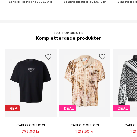
Senaste lägsta pris:
2 903,20 kr
Senaste lägsta pris:
4 139,10 kr
Senaste lägsta
SLUTFÖR DIN STIL
Kompletterande produkter
REA
DEAL
DEAL
CARLO COLUCCI
CARLO COLUCCI
CARLO
795,00 kr
1 219,50 kr
1 21