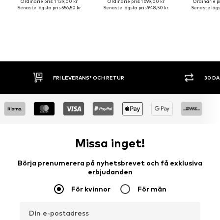
Ordinarie pris: 1 139,00 kr
Ordinarie pris: 1 699,00 kr
Ordinarie pr
Senaste lägsta pris:
556,50 kr
Senaste lägsta pris:
948,50 kr
Senaste lägst
30 DAGARS ÖPPET KÖP
SHOPPA 
Missa inget!
Börja prenumerera på nyhetsbrevet och få exklusiva
erbjudanden
För kvinnor
För män
Din e-postadress