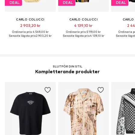
DEAL
DEAL
DEAL
CARLO COLUCCI
CARLO COLUCCI
CARLO
2 903,20 kr
4 139,10 kr
2 44
Ordinarie pris: 4 549,00 kr
Ordinarie pris: 5 119,00 kr
Ordinarie pr
Senaste lägsta pris:
2 903,20 kr
Senaste lägsta pris:
4 139,10 kr
Senaste lägsta
SLUTFÖR DIN STIL
Kompletterande produkter