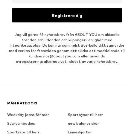
Registrera dig
Jag vill gärna få nyhetsbrev från ABOUT YOU om aktuella
trender, erbjudanden och kuponger i enlighet med
Integritetspolicy
. Du kan när som helst återkalla ditt samtycke
med verkan för framtiden genom att skicka ett meddelande till
kundservice@aboutyou.com
eller använda
avregistreringsalternativet i slutet av varje nyhetsbrev.
MÄN KATEGORI
Weekday jeans för män
Sportbyxor till herr
Svarta hoodies
new balance skor
Sportskor till herr
Linneskjortor