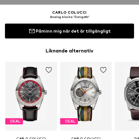
CARLO COLUCCI
Analog klocka 'Dorigotti'
Påminn mig när det är tillgängligt
Liknande alternativ
DEAL
DEAL
CARLO COLUCCI
CARLO COLUCCI
DI