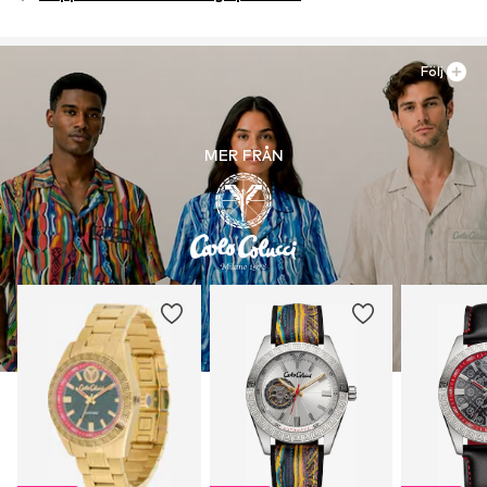
Armband: Rostfri stål
Följ
MER FRÅN