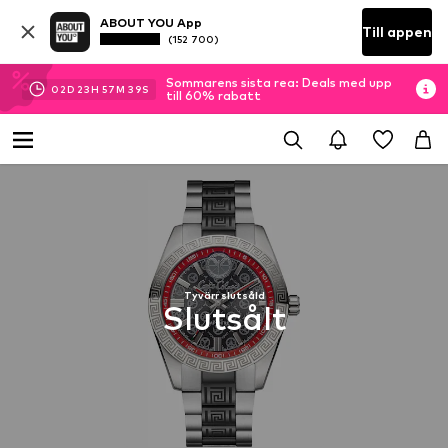
ABOUT YOU App
Till appen
(152 700)
Sommarens sista rea: Deals med upp
02
D
23
H
57
M
39
S
till 60% rabatt
Tyvärr slutsåld
Slutsålt