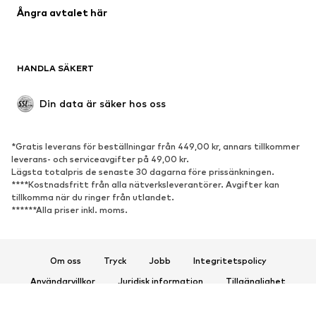
Ångra avtalet här
Upcycling
SKOR
HANDLA SÄKERT
Nytt
Populärt
Boots & stövlar
Sneakers
Din data är säker hos oss
Lågskor
Sportskor
Öppna skor
Exklusiv
*Gratis leverans för beställningar från 449,00 kr, annars tillkommer
leverans- och serviceavgifter på 49,00 kr.
SPORT
Lägsta totalpris de senaste 30 dagarna före prissänkningen.
****Kostnadsfritt från alla nätverksleverantörer. Avgifter kan
Sportkläder
Sporttyper
tillkomma när du ringer från utlandet.
******Alla priser inkl. moms.
Sportskor
Sportväskor & ryggsäckar
Sporttillbehör
Om oss
Tryck
Jobb
Integritetspolicy
ACCESSOARER
Användarvillkor
Juridisk information
Tillgänglighet
Nytt
Kepsar & mössor
Produktsäkerhet
Bälten
Väskor & ryggsäckar