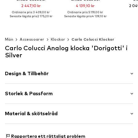
2 447,10 kr
4 139,10 kr
2 04
Ordinarie pris: 3 409,00 kr
Ordinarie pris: 5 119,00 kr
Senaste lägsta pris:
2 175,20 kr
Senaste lägsta pris:
4 139,10 kr
Lägg till 
Tillgängliga storlekar: Einheitsgröße
Tillgängliga storlekar: Einheitsgröße
Lägg till i varukorgen
Lägg till i varukorgen
Män
Accessoarer
Klockor
Carlo Colucci Klockor
Carlo Colucci Analog klocka 'Dorigotti' i
Silver
Design & Tillbehör
Handuppdragning
Storlek & Passform
Quarzurverk
Viklås
Armbandsbredd: 22mm (storlek Enhetsstorlek)
Material & skötselråd
Diameter urtavla: 42mm (storlek Enhetsstorlek)
Artikelnr.
CCI0986001000001
Hölje: Rostfri stål, Safirglas
Rapportera ett rättsligt problem