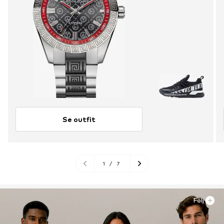
Se outfit
1
/
7
Följ