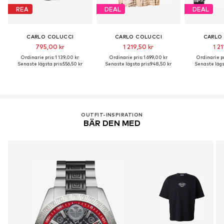
REA
DEAL
DEAL
CARLO COLUCCI
CARLO COLUCCI
CARLO
795,00 kr
1 219,50 kr
1 21
Ordinarie pris: 1 139,00 kr
Ordinarie pris: 1 699,00 kr
Ordinarie pr
Senaste lägsta pris:
556,50 kr
Senaste lägsta pris:
948,50 kr
Senaste lägst
OUTFIT-INSPIRATION
BÄR DEN MED