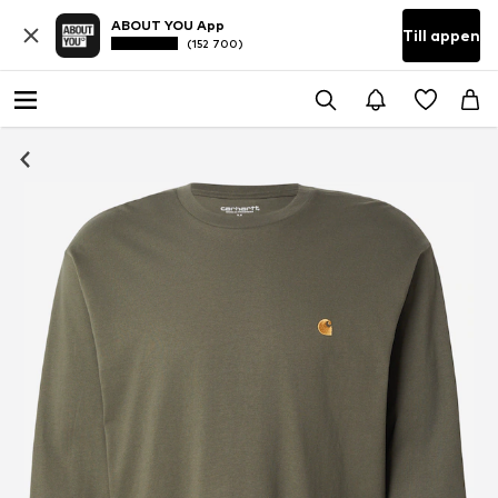
ABOUT YOU App
Till appen
(152 700)