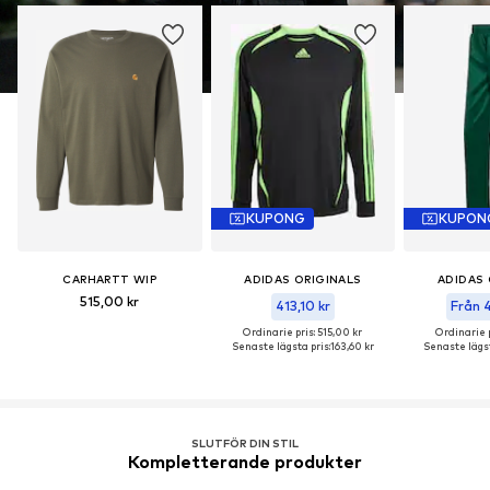
KUPONG
KUPON
CARHARTT WIP
ADIDAS ORIGINALS
ADIDAS 
515,00 kr
413,10 kr
Från 4
Ordinarie pris: 515,00 kr
Ordinarie p
Senaste lägsta pris:
163,60 kr
Senaste lägst
SLUTFÖR DIN STIL
Kompletterande produkter