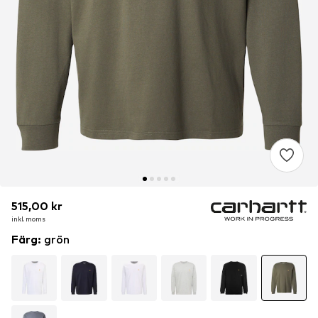
515,00 kr
515,00 kr
inkl. moms
inkl. moms
Färg
:
grön