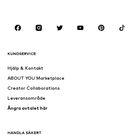
Skor
Sport
Accessoarer
Premium
KLÄDER
Nytt
Populärt
Shirts
Jeans
KUNDSERVICE
Jackor
Sweat
Byxor
Skjortor
Hjälp & Kontakt
Underkläder
Tröjor & koftor
ABOUT YOU Marketplace
Kostymer & kavajer
Rockar
Creator Collaborations
Badkläder
Stora storlekar
Leveransområde
Tillfällen
Exklusiv
Ångra avtalet här
Upcycling
SKOR
HANDLA SÄKERT
Nytt
Populärt