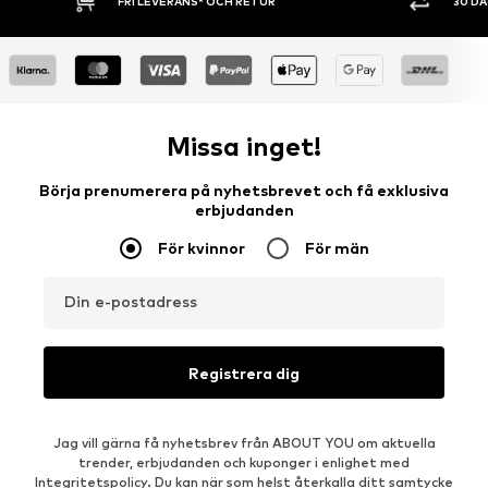
30 DAGARS ÖPPET KÖP
SHOPPA NU. 
Missa inget!
Börja prenumerera på nyhetsbrevet och få exklusiva
erbjudanden
För kvinnor
För män
Din e-postadress
Registrera dig
Jag vill gärna få nyhetsbrev från ABOUT YOU om aktuella
trender, erbjudanden och kuponger i enlighet med
Integritetspolicy
. Du kan när som helst återkalla ditt samtycke