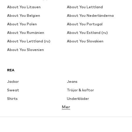
About You Litauen
About You Lettland
About You Belgien
About You Nederländerna
About You Polen
About You Portugal
About You Rumänien
About You Estland (ru)
About You Lettland (ru)
About You Slovakien
About You Slovenien
REA
Jackor
Jeans
Sweat
Tröjor & koftor
Shirts
Underkläder
Mer
Byxor
Skjortor
Rockar
Kostymer & kavajer
Badkläder
Stora storlekar