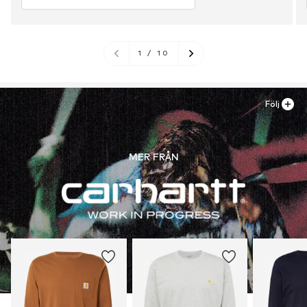
1
/
10
Följ
MER FRÅN