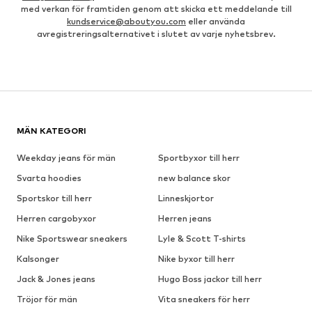
med verkan för framtiden genom att skicka ett meddelande till
kundservice@aboutyou.com
eller använda
avregistreringsalternativet i slutet av varje nyhetsbrev.
MÄN KATEGORI
Weekday jeans för män
Sportbyxor till herr
Svarta hoodies
new balance skor
Sportskor till herr
Linneskjortor
Herren cargobyxor
Herren jeans
Nike Sportswear sneakers
Lyle & Scott T-shirts
Kalsonger
Nike byxor till herr
Jack & Jones jeans
Hugo Boss jackor till herr
Tröjor för män
Vita sneakers för herr