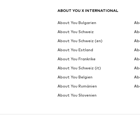
MER FRÅN DETTA MÄRKE
CARHARTT WIP
DEAL
DEAL
CARHARTT WIP
CARHARTT WIP
1 052,10 kr
959,20 kr