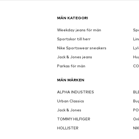
Se outfit
DEAL