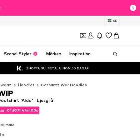
t
SE
Scandi Styles
Märken
Inspiration
SHOPPA NU. BETALA INOM 60 DAGAR.
Sweat
Hoodies
Carhartt WIP Hoodies
 WIP
atshirt 'Alda' i Ljusgrå
01
d
07
h
43
m
59
s
tid
01
d
07
h
43
m
59
s
tid
inkl. moms
inkl. moms
5 kr
5 kr