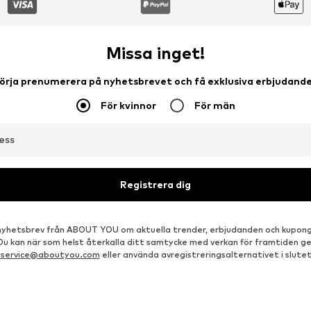
DEAL
THE NORTH FACE
GAP
799,00 kr
319,50 kr
Ordinarie pris: 515,00 kr
torlekar: XS, S, M, L, XL, XXL
Tillgängliga storlekar: S, L, XL
Tillgängliga storlekar: XS, S, M, L, XL, XXL
Senaste lägsta pris:
284,00 kr
Lägg till i varukorgen
Lägg till i varukorgen