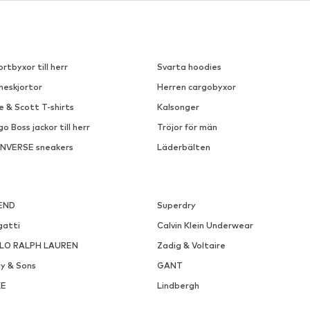
DEAL
DRYKORN
DR. MARTENS
1 039,50 kr
2 124,15 kr
Ordinarie pris: 1 929,00 kr
Ordinarie pris: 2 499,00 kr
Tillgängliga storlekar: L
Tillgänglig i många storleka
Senaste lägsta pris:
808,50 kr
Senaste lägsta pris:
2 124,15 kr
Lägg till i varukorgen
Lägg till i varukorge