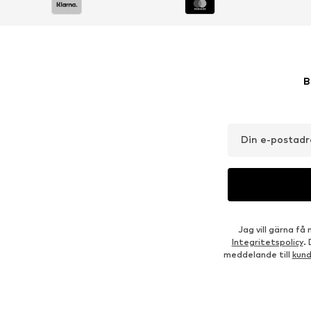
DEAL
VANS
NEW BALANCE
490,50 kr
799,00 kr
Ordinarie pris: 915,00 kr
Tillgängliga storlekar: M, L
Tillgängliga s
Senaste lägsta pris:
463,25 kr
Lägg till i varukorgen
Lägg till i varukorgen
Outfit-inspiration
BÄR DEN MED