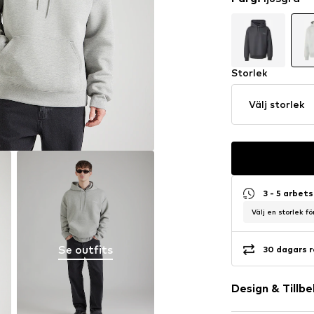
Storlek
Välj storlek
3 - 5 arbet
Välj en storlek f
Se outfits
30 dagars r
Design & Tillb