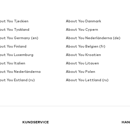
DEAL
CARHARTT WIP
1 376,10 kr