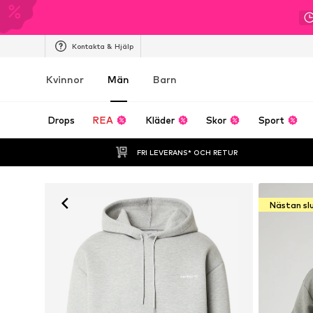
Kontakta & Hjälp
Kvinnor
Män
Barn
Drops
REA
Kläder
Skor
Sport
FRI LEVERANS* OCH RETUR
Nästan sl