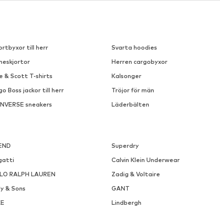
CARHARTT WIP
CARHARTT WIP
2 609,00 kr
1 399,00 kr
Ordinarie pris: 2 899,00 kr
Tillgängliga storlekar: S, L
Tillgänglig i många storleka
Senaste lägsta pris:
2 319,00 kr
Lägg till i varukorgen
Lägg till i varukorge