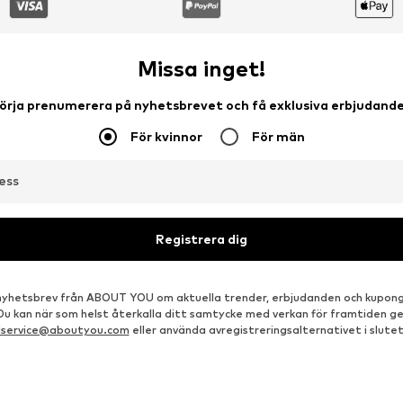
DEAL
DEAL
VOLCOM
IRIEDAILY
598,50 kr
820,00 kr
Ordinarie pris: 855,00 kr
Ordinarie pris: 1 025,00 kr
Tillgängliga storlekar: S, M, L, XL
Tillgängliga storlekar: S, M, L, XL, XXL
T
Senaste lägsta pris:
684,00 kr
-12%
Senaste lägsta pris:
820,00 kr
Lägg till i varukorgen
Lägg till i varukorgen