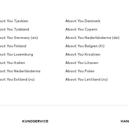
DEAL
CARHARTT WIP
1 376,10 kr