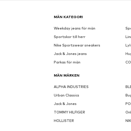
Se outfit
REA