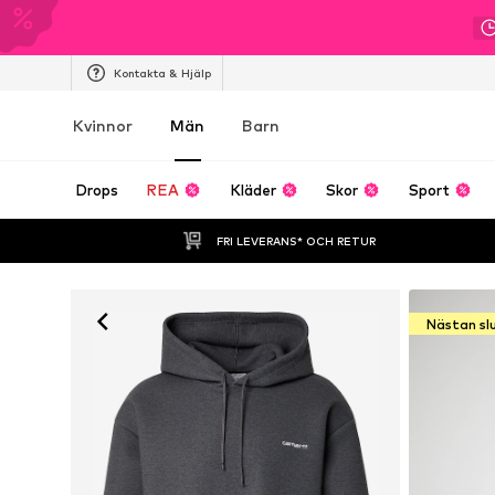
Kontakta & Hjälp
Kvinnor
Män
Barn
Drops
REA
Kläder
Skor
Sport
FRI LEVERANS* OCH RETUR
Nästan sl