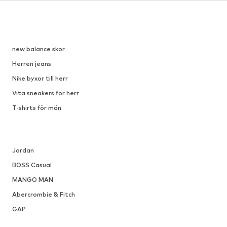
DEAL
VANS
1 394,10 kr
Ordinarie pris: 1 549,00 kr
r
Tillgänglig i många storlekar
Senaste lägsta pris:
658,33 kr
n
Lägg till i varukorgen