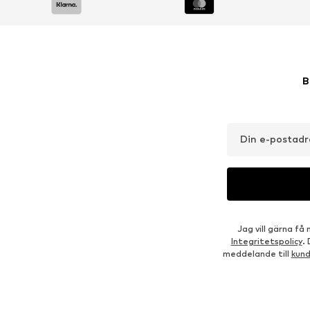
DEAL
REA
PEGADOR
CHAMPION
643,50 kr
475,00 kr
Ordinarie pris: 799,00 kr
Ordinarie pris: 685,00 kr
Tillgängliga storlekar: XS, S, M, L, XL, XXL
Tillgängliga storlekar: M, L, XL
Senaste lägsta pris:
643,50 kr
Senaste lägsta pris:
403,75 kr
Lägg till i varukorgen
Lägg till i varukorgen
Outfit-inspiration
BÄR DEN MED