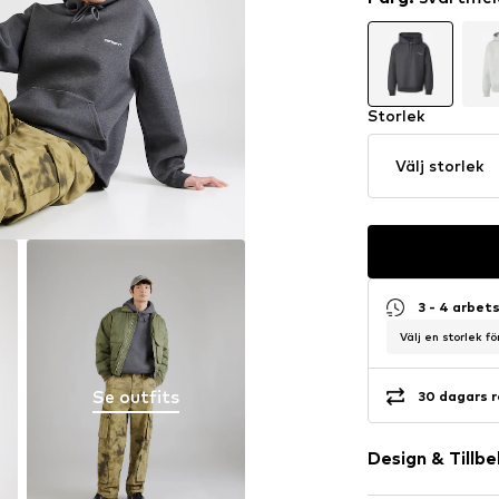
Storlek
Välj storlek
3 - 4 arbet
Välj en storlek f
Se outfits
30 dagars r
Design & Tillb