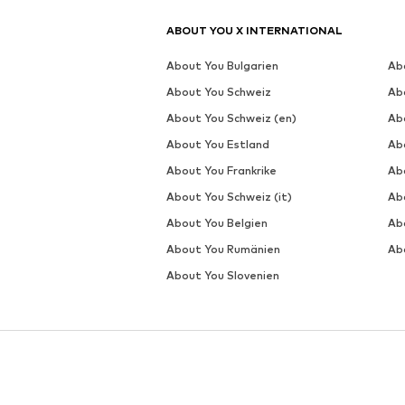
MER FRÅN DETTA MÄRKE
CARHARTT WIP
REA
DEAL
CARHARTT WIP
CARHARTT WIP
1 169,00 kr
959,20 kr