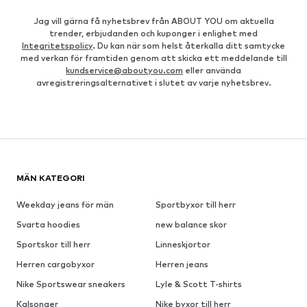
Jag vill gärna få nyhetsbrev från ABOUT YOU om aktuella
trender, erbjudanden och kuponger i enlighet med
Integritetspolicy
. Du kan när som helst återkalla ditt samtycke
med verkan för framtiden genom att skicka ett meddelande till
kundservice@aboutyou.com
eller använda
avregistreringsalternativet i slutet av varje nyhetsbrev.
MÄN KATEGORI
Weekday jeans för män
Sportbyxor till herr
Svarta hoodies
new balance skor
Sportskor till herr
Linneskjortor
Herren cargobyxor
Herren jeans
Nike Sportswear sneakers
Lyle & Scott T-shirts
Kalsonger
Nike byxor till herr