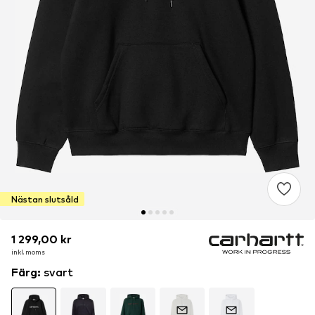
Nästan slutsåld
1 299,00 kr
1 299,00 kr
inkl. moms
inkl. moms
Färg
:
svart