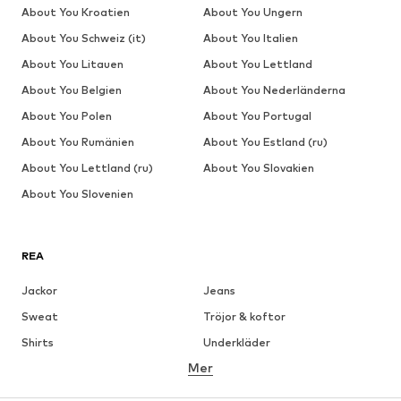
About You Kroatien
About You Ungern
About You Schweiz (it)
About You Italien
About You Litauen
About You Lettland
About You Belgien
About You Nederländerna
About You Polen
About You Portugal
About You Rumänien
About You Estland (ru)
About You Lettland (ru)
About You Slovakien
About You Slovenien
REA
Jackor
Jeans
Sweat
Tröjor & koftor
Shirts
Underkläder
Mer
Byxor
Skjortor
Rockar
Kostymer & kavajer