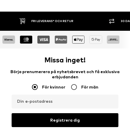
FRI LEVERANS* OCH RETUR
30 D
Missa inget!
Börja prenumerera på nyhetsbrevet och få exklusiva
erbjudanden
För kvinnor
För män
Din e-postadress
Registrera dig