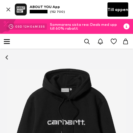
ABOUT YOU App
Till appen
(152 700)
Sommarens sista rea: Deals med upp
03
D
12
H
04
M
32
S
till 60% rabatt