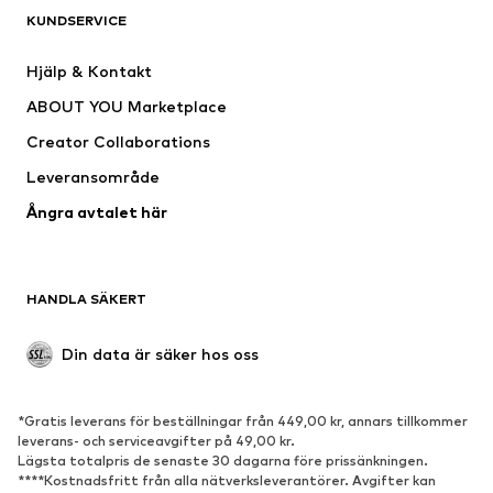
KUNDSERVICE
Jackor
Sweat
Byxor
Skjortor
Hjälp & Kontakt
Underkläder
Tröjor & koftor
ABOUT YOU Marketplace
Kostymer & kavajer
Rockar
Creator Collaborations
Badkläder
Stora storlekar
Leveransområde
Tillfällen
Exklusiv
Ångra avtalet här
Upcycling
SKOR
HANDLA SÄKERT
Nytt
Populärt
Boots & stövlar
Sneakers
Din data är säker hos oss
Lågskor
Sportskor
Öppna skor
Exklusiv
*Gratis leverans för beställningar från 449,00 kr, annars tillkommer
leverans- och serviceavgifter på 49,00 kr.
SPORT
Lägsta totalpris de senaste 30 dagarna före prissänkningen.
****Kostnadsfritt från alla nätverksleverantörer. Avgifter kan