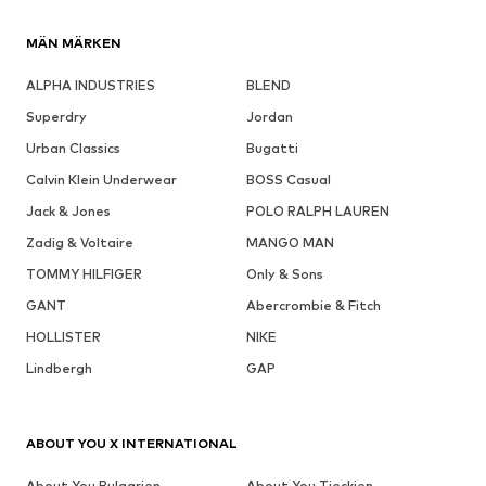
MÄN MÄRKEN
ALPHA INDUSTRIES
BLEND
Superdry
Jordan
Urban Classics
Bugatti
Calvin Klein Underwear
BOSS Casual
Jack & Jones
POLO RALPH LAUREN
Zadig & Voltaire
MANGO MAN
TOMMY HILFIGER
Only & Sons
GANT
Abercrombie & Fitch
HOLLISTER
NIKE
Lindbergh
GAP
ABOUT YOU X INTERNATIONAL
About You Bulgarien
About You Tjeckien