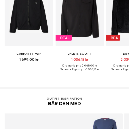
DEAL
REA
CARHARTT WIP
LYLE & SCOTT
DR
1 699,00 kr
1 036,15 kr
2 03
Ordinarie pris: 2 049,00 kr
Ordinarie pr
Senaste lägsta pris:
1 036,15 kr
Senaste lägst
OUTFIT-INSPIRATION
BÄR DEN MED