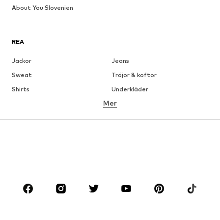
About You Slovenien
REA
Jackor
Jeans
Sweat
Tröjor & koftor
Shirts
Underkläder
Mer
Byxor
Skjortor
Rockar
Kostymer & kavajer
Badkläder
Stora storlekar
Skor
Sport
Accessoarer
Premium
KLÄDER
Nytt
Populärt
Shirts
Jeans