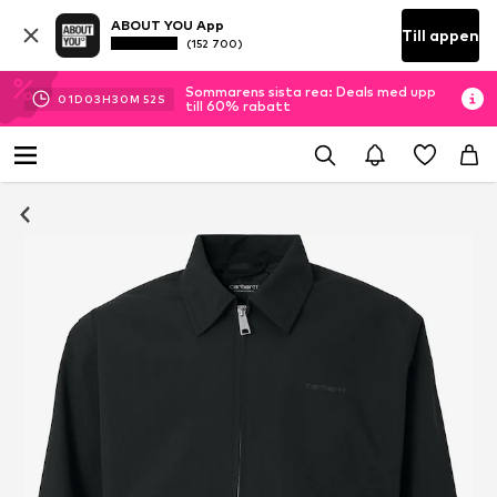
ABOUT YOU App
Till appen
(152 700)
Sommarens sista rea: Deals med upp
01
D
03
H
30
M
51
S
till 60% rabatt