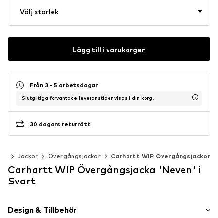
Välj storlek
Lägg till i varukorgen
Från 3 - 5 arbetsdagar
Slutgiltiga förväntade leveranstider visas i din korg.
30 dagars returrätt
der
Jackor
Övergångsjackor
Carhartt WIP Övergångsjackor
Carhartt WIP Övergångsjacka 'Neven' i
Svart
Design & Tillbehör