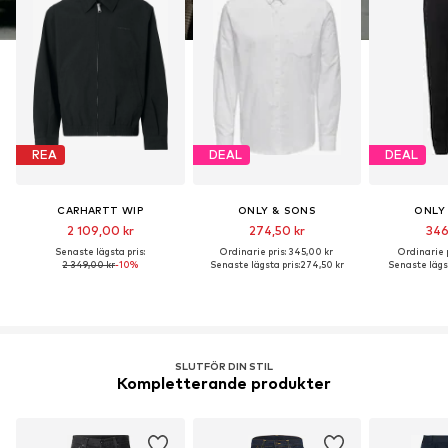
REA
DEAL
DEAL
CARHARTT WIP
ONLY & SONS
ONLY
2 109,00 kr
274,50 kr
346
Senaste lägsta pris:
Ordinarie pris: 345,00 kr
Ordinarie p
2 349,00 kr
-10%
Senaste lägsta pris:
274,50 kr
Senaste lägst
SLUTFÖR DIN STIL
Kompletterande produkter