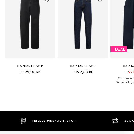
DEAL
CARHARTT WIP
CARHARTT WIP
CARHA
1 399,00 kr
1 199,00 kr
971
Ordinarie pr
Senaste lägst
30 DAGARS ÖPPET KÖP
SHOPPA NU. 