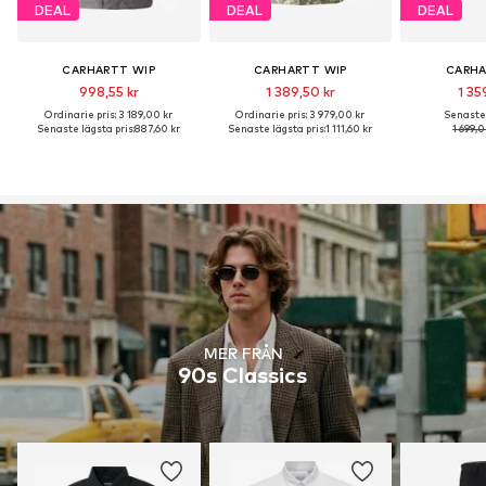
DEAL
DEAL
DEAL
CARHARTT WIP
CARHARTT WIP
CARHA
998,55 kr
1 389,50 kr
1 35
Ordinarie pris: 3 189,00 kr
Ordinarie pris: 3 979,00 kr
Senaste 
Senaste lägsta pris:
887,60 kr
Senaste lägsta pris:
1 111,60 kr
1 699,0
MER FRÅN
90s Classics