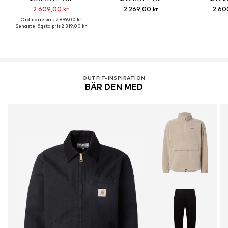
2 609,00 kr
2 269,00 kr
2 60
Ordinarie pris: 2 899,00 kr
Senaste lägsta pris:
2 319,00 kr
OUTFIT-INSPIRATION
BÄR DEN MED