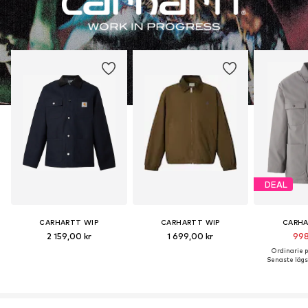
DEAL
CARHARTT WIP
CARHARTT WIP
CARHA
2 159,00 kr
1 699,00 kr
998
Ordinarie pr
Senaste lägst