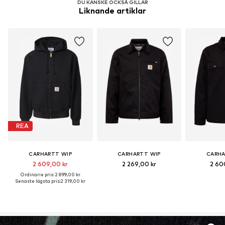
DU KANSKE OCKSÅ GILLAR
modifiering och begränsa vattenanvändningen och
Liknande artiklar
kemiska gödningsmedel.
Ta reda på mer
REA
CARHARTT WIP
CARHARTT WIP
CARHA
2 609,00 kr
2 269,00 kr
2 60
Ordinarie pris: 2 899,00 kr
Senaste lägsta pris:
2 319,00 kr