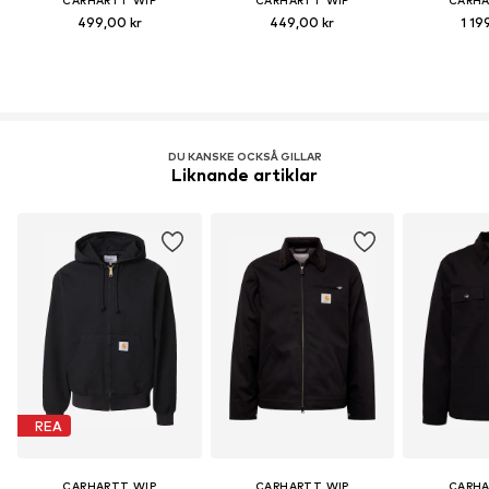
CARHARTT WIP
CARHARTT WIP
CARHA
499,00 kr
449,00 kr
1 19
DU KANSKE OCKSÅ GILLAR
Liknande artiklar
REA
CARHARTT WIP
CARHARTT WIP
CARHA