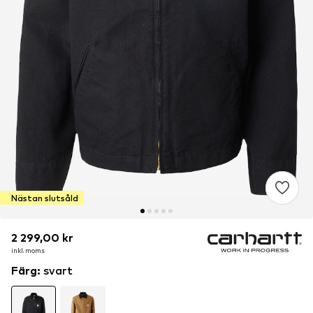
Nästan slutsåld
2 299,00 kr
2 299,00 kr
inkl. moms
inkl. moms
Färg
:
svart