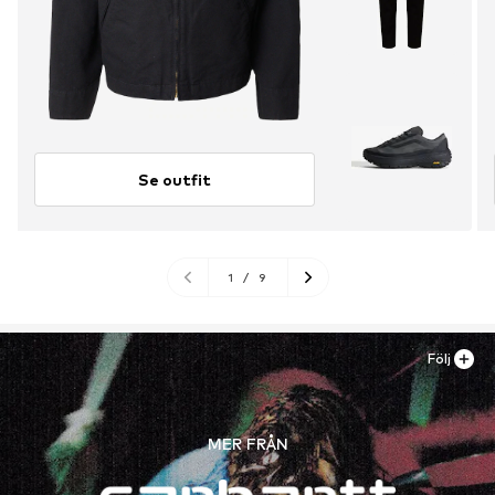
Se outfit
1
/
9
Följ
MER FRÅN