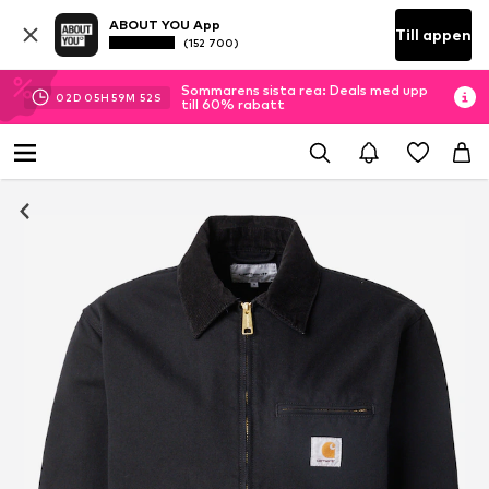
ABOUT YOU App
Till appen
(152 700)
Sommarens sista rea: Deals med upp
02
D
05
H
59
M
51
S
till 60% rabatt