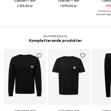
CARHARTT WIP
CARHARTT WIP
CARHA
2 159,00 kr
1 699,00 kr
998
Ordinarie pr
Senaste lägst
SLUTFÖR DIN STIL
Kompletterande produkter