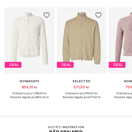
DEAL
DEAL
DEAL
NOWADAYS
SELECTED
NOW
854,10 kr
571,50 kr
759
Ordinarie pris: 1 359,00 kr
Ordinarie pris: 915,00 kr
Ordinarie pr
Senaste lägsta pris:
854,10 kr
Senaste lägsta pris:
571,50 kr
Senaste lägst
OUTFIT-INSPIRATION