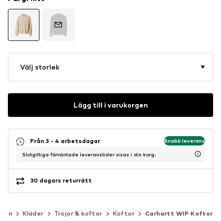
Välj storlek
Lägg till i varukorgen
Från 3 - 4 arbetsdagar
Snabb leverans
Slutgiltiga förväntade leveranstider visas i din korg.
30 dagars returrätt
Män
Kläder
Tröjor & koftor
Koftor
Carhartt WIP Koftor