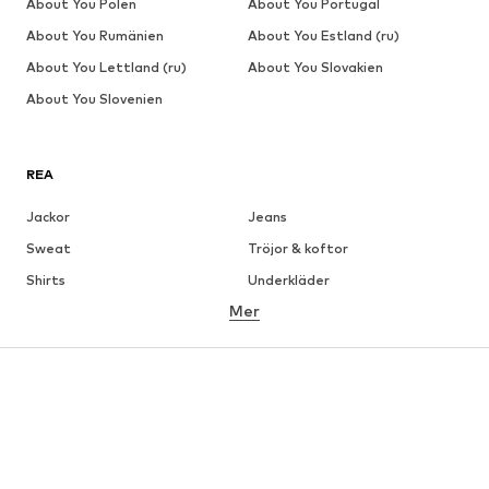
About You Polen
About You Portugal
About You Rumänien
About You Estland (ru)
About You Lettland (ru)
About You Slovakien
About You Slovenien
REA
Jackor
Jeans
Sweat
Tröjor & koftor
Shirts
Underkläder
Mer
Byxor
Skjortor
Rockar
Kostymer & kavajer
Badkläder
Stora storlekar
Skor
Sport
Accessoarer
Premium
KLÄDER