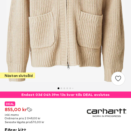
Nästan slutsåld
Endast 03d 04h 39m 13s kvar tills DEAL avslutas
DEAL
DEAL
855,00 kr
855,00 kr
inkl. moms
inkl. moms
Ordinarie pris: 2 049,00 kr
Ordinarie pris: 2 049,00 kr
Senaste lägsta pris:
Senaste lägsta pris:
570,00 kr
570,00 kr
Färg
:
kitt