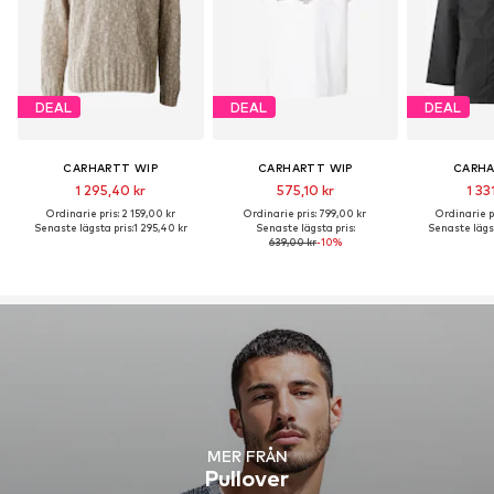
DEAL
DEAL
DEAL
CARHARTT WIP
CARHARTT WIP
CARHA
1 295,40 kr
575,10 kr
1 33
Ordinarie pris: 2 159,00 kr
Ordinarie pris: 799,00 kr
Ordinarie pr
Senaste lägsta pris:
1 295,40 kr
Senaste lägsta pris:
Senaste lägst
639,00 kr
-10%
MER FRÅN
Pullover