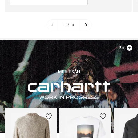
1
/
8
Följ
MER FRÅN