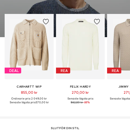
DEAL
REA
REA
CARHARTT WIP
FELIX HARDY
JIMMY
855,00 kr
270,00 kr
271
Ordinarie pris: 2 049,00 kr
Senaste lägsta pris:
Senaste lägsta 
Senaste lägsta pris:
570,00 kr
862,50 kr
-68%
SLUTFÖR DIN STIL