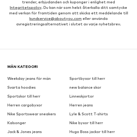
trender, erbjudanden och kuponger i enlighet med
Integritetspolicy
. Du kan när som helst återkalla ditt samtycke
med verkan för framtiden genom att skicka ett meddelande till
kundservice@aboutyou.com
eller använda
avregistreringsalternativet i slutet av varje nyhetsbrev.
MÄN KATEGORI
Weekday jeans för män
Sportbyxor till herr
Svarta hoodies
new balance skor
Sportskor till herr
Linneskjortor
Herren cargobyxor
Herren jeans
Nike Sportswear sneakers
Lyle & Scott T-shirts
Kalsonger
Nike byxor till herr
Jack & Jones jeans
Hugo Boss jackor till herr