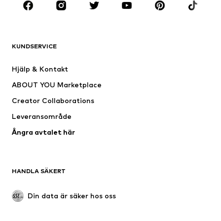
Nytt
Populärt
Shirts
Jeans
KUNDSERVICE
Jackor
Sweat
Byxor
Skjortor
Hjälp & Kontakt
Underkläder
Tröjor & koftor
ABOUT YOU Marketplace
Kostymer & kavajer
Rockar
Creator Collaborations
Badkläder
Stora storlekar
Leveransområde
Tillfällen
Exklusiv
Ångra avtalet här
Upcycling
SKOR
HANDLA SÄKERT
Nytt
Populärt
Boots & stövlar
Sneakers
Din data är säker hos oss
Lågskor
Sportskor
Öppna skor
Exklusiv