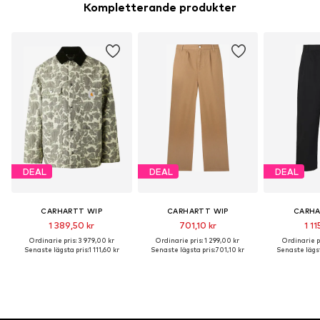
Kompletterande produkter
DEAL
DEAL
DEAL
CARHARTT WIP
CARHARTT WIP
CARHA
1 389,50 kr
701,10 kr
1 11
Ordinarie pris: 3 979,00 kr
Ordinarie pris: 1 299,00 kr
Ordinarie pr
Senaste lägsta pris:
1 111,60 kr
Senaste lägsta pris:
701,10 kr
Senaste lägst