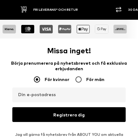
30 DAGARS ÖPPET KÖP
SHOPPA NU. 
Missa inget!
Börja prenumerera på nyhetsbrevet och få exklusiva
erbjudanden
För kvinnor
För män
Din e-postadress
Registrera dig
Jag vill gärna få nyhetsbrev från ABOUT YOU om aktuella