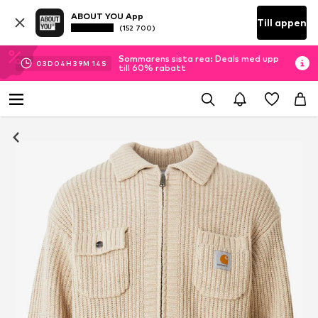
ABOUT YOU App
Till appen
(152 700)
Sommarens sista rea: Deals med upp
03
D
04
H
39
M
13
S
till 60% rabatt