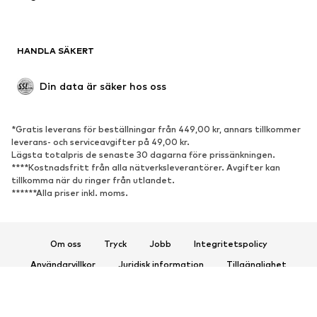
SKOR
HANDLA SÄKERT
Nytt
Populärt
Boots & stövlar
Sneakers
Din data är säker hos oss
Lågskor
Sportskor
Öppna skor
Exklusiv
*Gratis leverans för beställningar från 449,00 kr, annars tillkommer
leverans- och serviceavgifter på 49,00 kr.
SPORT
Lägsta totalpris de senaste 30 dagarna före prissänkningen.
****Kostnadsfritt från alla nätverksleverantörer. Avgifter kan
Sportkläder
Sporttyper
tillkomma när du ringer från utlandet.
******Alla priser inkl. moms.
Sportskor
Sportväskor & ryggsäckar
Sporttillbehör
Om oss
Tryck
Jobb
Integritetspolicy
ACCESSOARER
Användarvillkor
Juridisk information
Tillgänglighet
Nytt
Kepsar & mössor
Produktsäkerhet
Bälten
Väskor & ryggsäckar
© 2026 ABOUT YOU SE & Co. KG