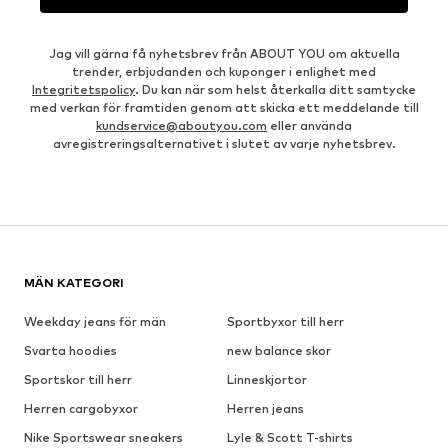
Jag vill gärna få nyhetsbrev från ABOUT YOU om aktuella
trender, erbjudanden och kuponger i enlighet med
Integritetspolicy
. Du kan när som helst återkalla ditt samtycke
med verkan för framtiden genom att skicka ett meddelande till
kundservice@aboutyou.com
eller använda
avregistreringsalternativet i slutet av varje nyhetsbrev.
MÄN KATEGORI
Weekday jeans för män
Sportbyxor till herr
Svarta hoodies
new balance skor
Sportskor till herr
Linneskjortor
Herren cargobyxor
Herren jeans
Nike Sportswear sneakers
Lyle & Scott T-shirts