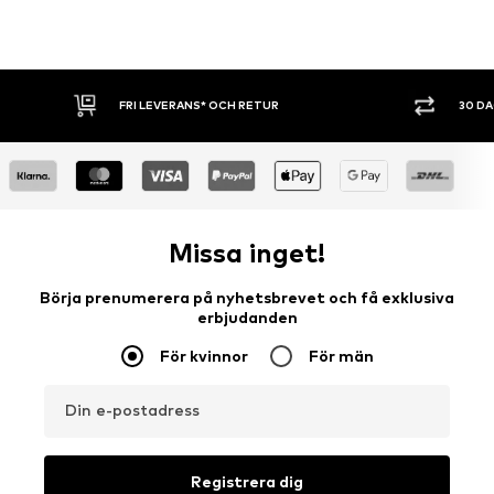
FRI LEVERANS* OCH RETUR
30 D
Missa inget!
Börja prenumerera på nyhetsbrevet och få exklusiva
erbjudanden
För kvinnor
För män
Din e-postadress
Registrera dig