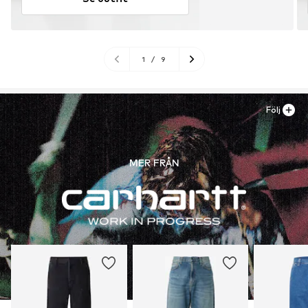
1
/
9
Följ
MER FRÅN