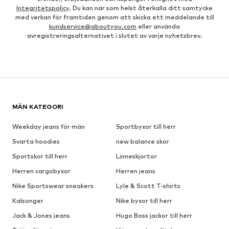
Integritetspolicy
. Du kan när som helst återkalla ditt samtycke
med verkan för framtiden genom att skicka ett meddelande till
kundservice@aboutyou.com
eller använda
avregistreringsalternativet i slutet av varje nyhetsbrev.
MÄN KATEGORI
Weekday jeans för män
Sportbyxor till herr
Svarta hoodies
new balance skor
Sportskor till herr
Linneskjortor
Herren cargobyxor
Herren jeans
Nike Sportswear sneakers
Lyle & Scott T-shirts
Kalsonger
Nike byxor till herr
Jack & Jones jeans
Hugo Boss jackor till herr