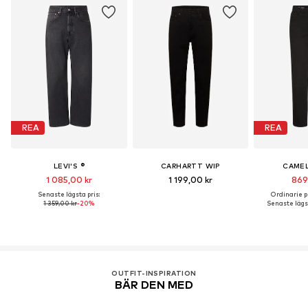
REA
REA
LEVI'S ®
CARHARTT WIP
CAMEL
1 085,00 kr
1 199,00 kr
869
Senaste lägsta pris:
Ordinarie pr
1 359,00 kr
-20%
Senaste lägst
OUTFIT-INSPIRATION
BÄR DEN MED