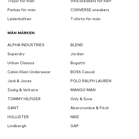
Tröjor för män
Vita sneakers för herr
Parkas för män
CONVERSE sneakers
Läderbälten
T-shirts för män
MÄN MÄRKEN
ALPHA INDUSTRIES
BLEND
Superdry
Jordan
Urban Classics
Bugatti
Calvin Klein Underwear
BOSS Casual
Jack & Jones
POLO RALPH LAUREN
Zadig & Voltaire
MANGO MAN
TOMMY HILFIGER
Only & Sons
GANT
Abercrombie & Fitch
HOLLISTER
NIKE
Lindbergh
GAP