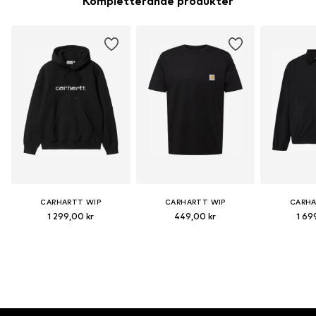
Kompletterande produkter
CARHARTT WIP
CARHARTT WIP
CARHA
1 299,00 kr
449,00 kr
1 69