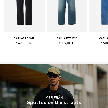
CARHARTT WIP
CARHARTT WIP
CARHA
1 475,00 kr
1 589,00 kr
1 50
MER FRÅN
Spotted on the streets