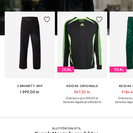
DEAL
DEAL
CARHARTT WIP
ADIDAS ORIGINALS
ADIDAS 
1 399,00 kr
367,20 kr
Från 4
Ordinarie pris: 515,00 kr
Ordinarie p
Senaste lägsta pris:
163,60 kr
Senaste lägst
SLUTFÖR DIN STIL