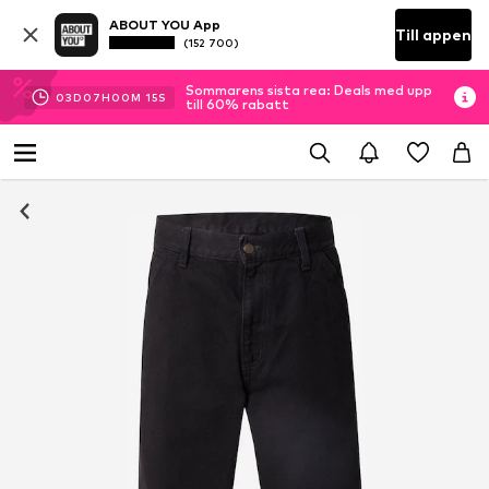
ABOUT YOU App
Till appen
(152 700)
Sommarens sista rea: Deals med upp
03
D
07
H
00
M
14
S
till 60% rabatt