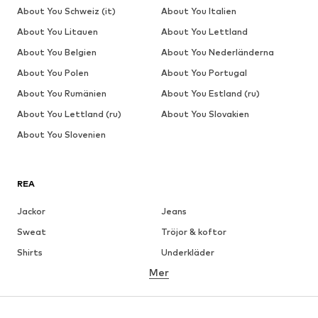
About You Schweiz (it)
About You Italien
About You Litauen
About You Lettland
About You Belgien
About You Nederländerna
About You Polen
About You Portugal
About You Rumänien
About You Estland (ru)
About You Lettland (ru)
About You Slovakien
About You Slovenien
REA
Jackor
Jeans
Sweat
Tröjor & koftor
Shirts
Underkläder
Mer
Byxor
Skjortor
Rockar
Kostymer & kavajer
Badkläder
Stora storlekar