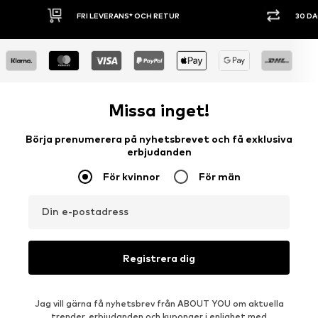
30 DAGARS ÖPPET KÖP
SHOPPA NU. 
Missa inget!
Börja prenumerera på nyhetsbrevet och få exklusiva
erbjudanden
För kvinnor
För män
Din e-postadress
Registrera dig
Jag vill gärna få nyhetsbrev från ABOUT YOU om aktuella
trender, erbjudanden och kuponger i enlighet med