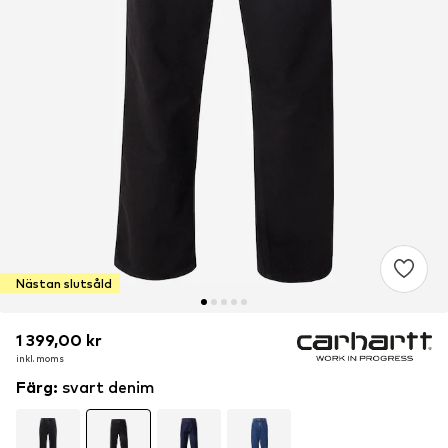
Nästan slutsåld
1 399,00 kr
1 399,00 kr
inkl. moms
inkl. moms
Färg
:
svart denim