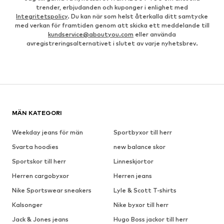
trender, erbjudanden och kuponger i enlighet med
Integritetspolicy
. Du kan när som helst återkalla ditt samtycke
med verkan för framtiden genom att skicka ett meddelande till
kundservice@aboutyou.com
eller använda
avregistreringsalternativet i slutet av varje nyhetsbrev.
MÄN KATEGORI
Weekday jeans för män
Sportbyxor till herr
Svarta hoodies
new balance skor
Sportskor till herr
Linneskjortor
Herren cargobyxor
Herren jeans
Nike Sportswear sneakers
Lyle & Scott T-shirts
Kalsonger
Nike byxor till herr
Jack & Jones jeans
Hugo Boss jackor till herr