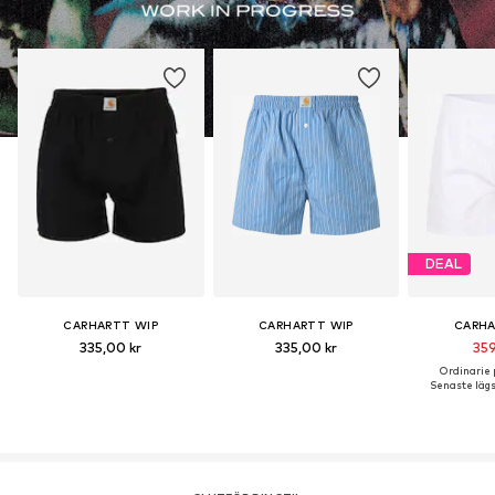
DEAL
CARHARTT WIP
CARHARTT WIP
CARHA
335,00 kr
335,00 kr
359
Ordinarie p
Senaste lägst