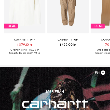
DEAL
DEAL
CARHARTT WIP
CARHARTT WIP
CARHA
1 079,10 kr
1 499,00 kr
701
Ordinarie pris: 1 199,00 kr
Ordinarie pr
Senaste lägsta pris:
917,15 kr
Senaste lägst
Följ
MER FRÅN