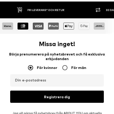
 RETUR
30 DAGARS ÖPPET KÖP
Missa inget!
Börja prenumerera på nyhetsbrevet och få exklusiva
erbjudanden
För kvinnor
För män
Din e-postadress
Registrera dig
Jag vill gärna få nyhetsbrev från ABOUT YOU om aktuella