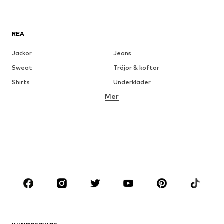
REA
Jackor
Jeans
Sweat
Tröjor & koftor
Shirts
Underkläder
Mer
Byxor
Skjortor
Rockar
Kostymer & kavajer
Badkläder
Stora storlekar
Skor
Sport
Accessoarer
Premium
KLÄDER
Nytt
Populärt
Shirts
Jeans