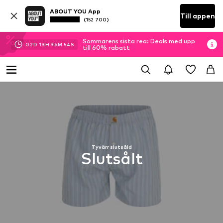
ABOUT YOU App
Till appen
(152 700)
Sommarens sista rea: Deals med upp
02
D
13
H
36
M
53
S
till 60% rabatt
Tyvärr slutsåld
Slutsålt