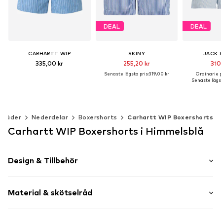
DEAL
DEAL
CARHARTT WIP
SKINY
JACK 
335,00 kr
255,20 kr
310
Senaste lägsta pris:
319,00 kr
Ordinarie p
Senaste lägst
Tillgängliga storlekar: S, L, XL
Tillgängliga storlekar: M, XL, XXL
Lägg till i varukorgen
Lägg till i varukorgen
Lägg till 
kläder
Nederdelar
Boxershorts
Carhartt WIP Boxershorts
Carhartt WIP Boxershorts i Himmelsblå
Design & Tillbehör
Randig
Material & skötselråd
Bomull
Vadderad fåll/kant
Elastisk midjeband/fåll