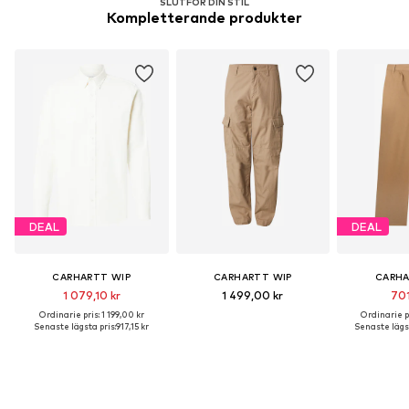
SLUTFÖR DIN STIL
Kompletterande produkter
DEAL
DEAL
CARHARTT WIP
CARHARTT WIP
CARHA
1 079,10 kr
1 499,00 kr
701
Ordinarie pris: 1 199,00 kr
Ordinarie pr
Senaste lägsta pris:
917,15 kr
Senaste lägst