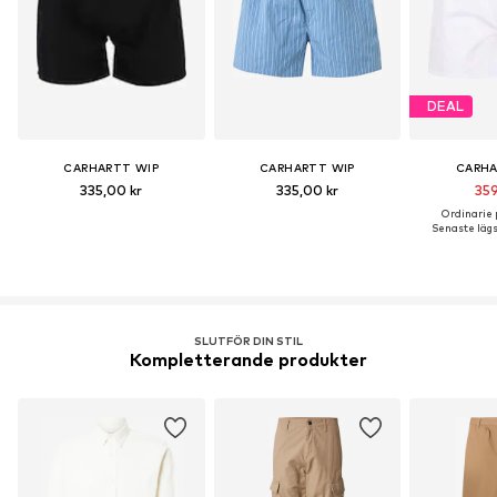
DEAL
CARHARTT WIP
CARHARTT WIP
CARHA
335,00 kr
335,00 kr
359
Ordinarie p
Senaste lägst
SLUTFÖR DIN STIL
Kompletterande produkter