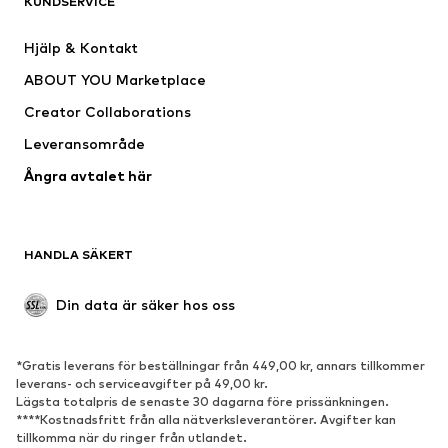
KUNDSERVICE
Jackor
Sweat
Byxor
Skjortor
Hjälp & Kontakt
Underkläder
Tröjor & koftor
ABOUT YOU Marketplace
Kostymer & kavajer
Rockar
Creator Collaborations
Badkläder
Stora storlekar
Leveransområde
Tillfällen
Exklusiv
Ångra avtalet här
Upcycling
SKOR
HANDLA SÄKERT
Nytt
Populärt
Boots & stövlar
Sneakers
Din data är säker hos oss
Lågskor
Sportskor
Öppna skor
Exklusiv
*Gratis leverans för beställningar från 449,00 kr, annars tillkommer
leverans- och serviceavgifter på 49,00 kr.
SPORT
Lägsta totalpris de senaste 30 dagarna före prissänkningen.
****Kostnadsfritt från alla nätverksleverantörer. Avgifter kan
Sportkläder
Sporttyper
tillkomma när du ringer från utlandet.