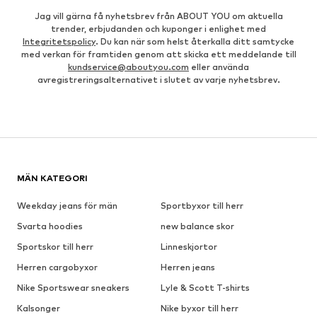
Jag vill gärna få nyhetsbrev från ABOUT YOU om aktuella
trender, erbjudanden och kuponger i enlighet med
Integritetspolicy
. Du kan när som helst återkalla ditt samtycke
med verkan för framtiden genom att skicka ett meddelande till
kundservice@aboutyou.com
eller använda
avregistreringsalternativet i slutet av varje nyhetsbrev.
MÄN KATEGORI
Weekday jeans för män
Sportbyxor till herr
Svarta hoodies
new balance skor
Sportskor till herr
Linneskjortor
Herren cargobyxor
Herren jeans
Nike Sportswear sneakers
Lyle & Scott T-shirts
Kalsonger
Nike byxor till herr