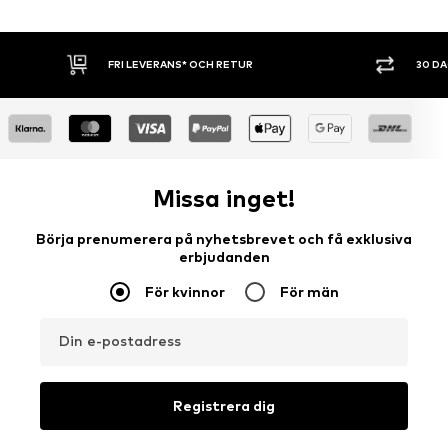
FRI LEVERANS* OCH RETUR
30 D
Missa inget!
Börja prenumerera på nyhetsbrevet och få exklusiva
erbjudanden
För kvinnor
För män
Din e-postadress
Registrera dig