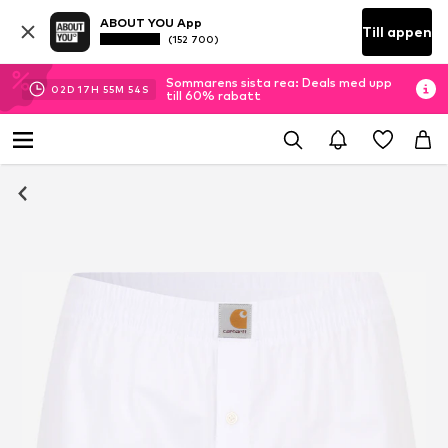
ABOUT YOU App
Till appen
(152 700)
Sommarens sista rea: Deals med upp
02
D
17
H
55
M
53
S
till 60% rabatt