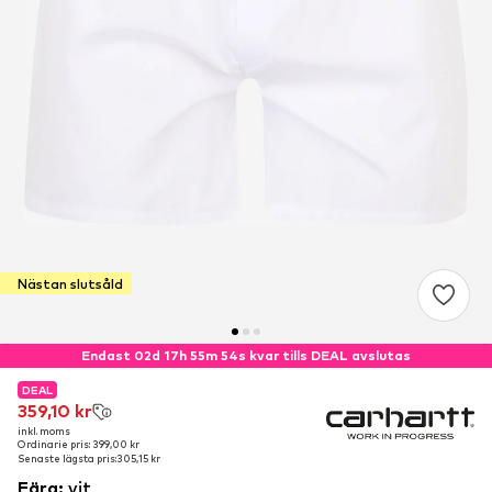
Nästan slutsåld
Endast 02d 17h 55m 54s kvar tills DEAL avslutas
DEAL
DEAL
359,10 kr
359,10 kr
inkl. moms
inkl. moms
Ordinarie pris: 399,00 kr
Ordinarie pris: 399,00 kr
Senaste lägsta pris:
Senaste lägsta pris:
305,15 kr
305,15 kr
Färg
:
vit