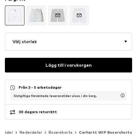
Välj storlek
Lägg till i varukorgen
Från 3 - 5 arbetsdagar
Slutgiltiga förväntade leveranstider visas i din korg.
30 dagars returrätt
kläder
Nederdelar
Boxershorts
Carhartt WIP Boxershorts