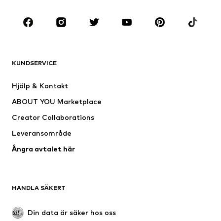
KLÄDER
Nytt
Populärt
Shirts
Jeans
KUNDSERVICE
Jackor
Sweat
Byxor
Skjortor
Hjälp & Kontakt
Underkläder
Tröjor & koftor
ABOUT YOU Marketplace
Kostymer & kavajer
Rockar
Creator Collaborations
Badkläder
Stora storlekar
Leveransområde
Tillfällen
Exklusiv
Ångra avtalet här
Upcycling
SKOR
HANDLA SÄKERT
Nytt
Populärt
Boots & stövlar
Sneakers
Din data är säker hos oss
Lågskor
Sportskor