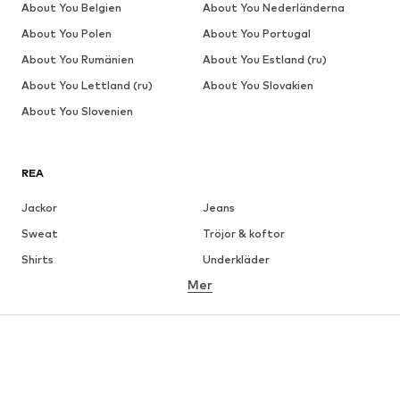
About You Belgien
About You Nederländerna
About You Polen
About You Portugal
About You Rumänien
About You Estland (ru)
About You Lettland (ru)
About You Slovakien
About You Slovenien
REA
Jackor
Jeans
Sweat
Tröjor & koftor
Shirts
Underkläder
Mer
Byxor
Skjortor
Rockar
Kostymer & kavajer
Badkläder
Stora storlekar
Skor
Sport
Accessoarer
Premium