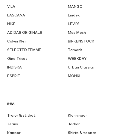
VILA
MANGO
LASCANA
Lindex
NIKE
LEVI'S
ADIDAS ORIGINALS
Mos Mosh
Calvin Klein
BIRKENSTOCK
SELECTED FEMME
Tamaris
Gina Tricot
WEEKDAY
INDISKA
Urban Classics
ESPRIT
MONKI
REA
Tröjor & stickat
Klänningar
Jeans
Jackor
Kappor
Shirts & toppar