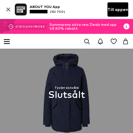
ABOUT YOU App
Till appen
(152 700)
Sommarens sista rea: Deals med upp
01
D
04
H
01
M
08
S
till 60% rabatt
Tyvärr slutsåld
Slutsålt