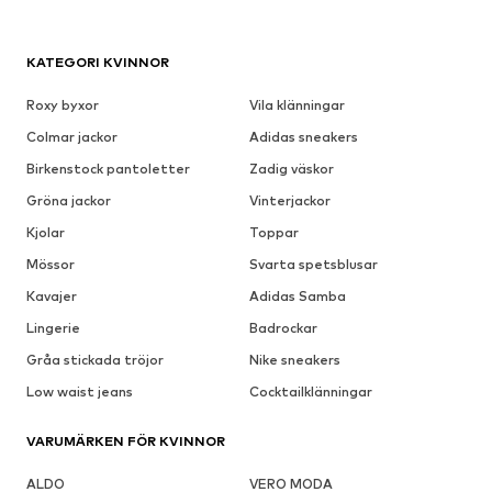
KATEGORI KVINNOR
Roxy byxor
Vila klänningar
Colmar jackor
Adidas sneakers
Birkenstock pantoletter
Zadig väskor
Gröna jackor
Vinterjackor
Kjolar
Toppar
Mössor
Svarta spetsblusar
Kavajer
Adidas Samba
Lingerie
Badrockar
Gråa stickada tröjor
Nike sneakers
Low waist jeans
Cocktailklänningar
VARUMÄRKEN FÖR KVINNOR
ALDO
VERO MODA