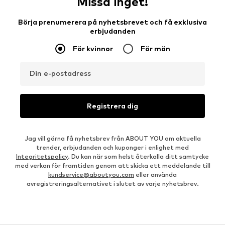
Missa inget!
Börja prenumerera på nyhetsbrevet och få exklusiva
erbjudanden
För kvinnor
För män
Din e-postadress
Registrera dig
Jag vill gärna få nyhetsbrev från ABOUT YOU om aktuella
trender, erbjudanden och kuponger i enlighet med
Integritetspolicy
. Du kan när som helst återkalla ditt samtycke
med verkan för framtiden genom att skicka ett meddelande till
kundservice@aboutyou.com
eller använda
avregistreringsalternativet i slutet av varje nyhetsbrev.