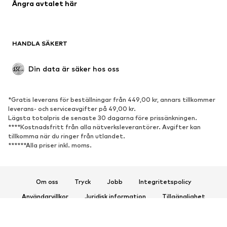
Ångra avtalet här
Badkläder
Sweat
Kavajer
Jumpsuits & overaller
Stora storlekar
Mammakläder
HANDLA SÄKERT
Tillfällen
Exklusiv
Upcycling
Din data är säker hos oss
SKOR
*Gratis leverans för beställningar från 449,00 kr, annars tillkommer
Nytt
Populärt
leverans- och serviceavgifter på 49,00 kr.
Lägsta totalpris de senaste 30 dagarna före prissänkningen.
Sneakers
Stövletter
****Kostnadsfritt från alla nätverksleverantörer. Avgifter kan
Pumps & högklackade skor
Stövlar
tillkomma när du ringer från utlandet.
******Alla priser inkl. moms.
Sandaler
Lågskor
Sportskor
Ballerinaskor
Pantoletter
Inneskor
Om oss
Tryck
Jobb
Integritetspolicy
Exklusiv
Användarvillkor
Juridisk information
Tillgänglighet
Produktsäkerhet
SPORT
© 2026 ABOUT YOU SE & Co. KG