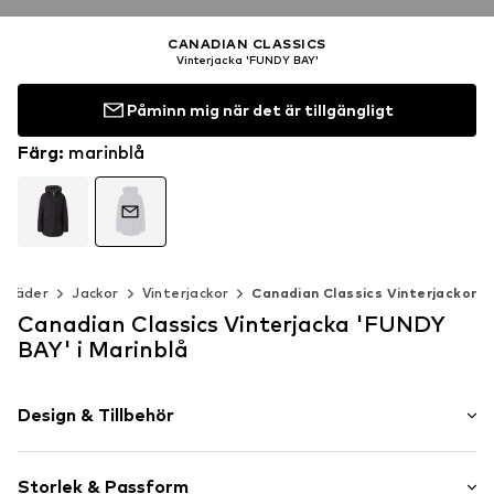
CANADIAN CLASSICS
Vinterjacka 'FUNDY BAY'
Påminn mig när det är tillgängligt
Färg
:
marinblå
Kläder
Jackor
Vinterjackor
Canadian Classics Vinterjackor
Canadian Classics Vinterjacka 'FUNDY
BAY' i Marinblå
Design & Tillbehör
Neutrala färger
Storlek & Passform
Bomull