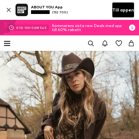
ABOUT YOU App
Till appen
(152 700)
Sommarens sista rea: Deals med upp
01
D
15
H
06
M
53
S
till 60% rabatt