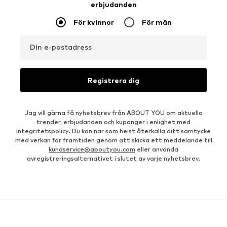
erbjudanden
För kvinnor
För män
Din e-postadress
Registrera dig
Jag vill gärna få nyhetsbrev från ABOUT YOU om aktuella
trender, erbjudanden och kuponger i enlighet med
Integritetspolicy
. Du kan när som helst återkalla ditt samtycke
med verkan för framtiden genom att skicka ett meddelande till
kundservice@aboutyou.com
eller använda
avregistreringsalternativet i slutet av varje nyhetsbrev.