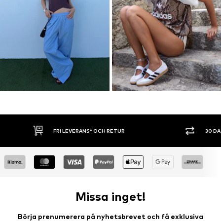
30 DAGARS ÖPPET KÖP
SHOPPA NU. 
Missa inget!
Börja prenumerera på nyhetsbrevet och få exklusiva