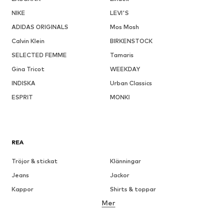
NIKE
LEVI'S
ADIDAS ORIGINALS
Mos Mosh
Calvin Klein
BIRKENSTOCK
SELECTED FEMME
Tamaris
Gina Tricot
WEEKDAY
INDISKA
Urban Classics
ESPRIT
MONKI
REA
Tröjor & stickat
Klänningar
Jeans
Jackor
Kappor
Shirts & toppar
Mer
Byxor
Underkläder