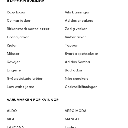
KATEGORI KVINNOR
Roxy byxor
Vila klänningar
Colmar jackor
Adidas sneakers
Birkenstock pantoletter
Zadig väskor
Gröna jackor
Vinterjackor
Kjolar
Toppar
Mössor
Svarta spetsblusar
Kavajer
Adidas Samba
Lingerie
Badrockar
Gråa stickada tröjor
Nike sneakers
Low waist jeans
Cocktailklänningar
VARUMÄRKEN FÖR KVINNOR
ALDO
VERO MODA
VILA
MANGO
LASCANA
Lindex