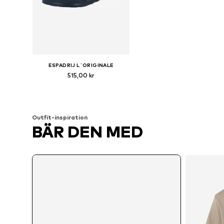
ESPADRIJ L´ORIGINALE
515,00 kr
Tillgängliga storlekar: 42, 44, 45, 46
Lägg till i varukorgen
Outfit-inspiration
BÄR DEN MED