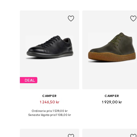
Lägg till i varukorgen
Lägg till i varukorgen
DEAL
CAMPER
CAMPER
1 246,50 kr
1 929,00 kr
Ordinarie pris: 1 539,00 kr
Tillgängliga storlekar: 39, 40, 41, 42
Tillgängliga storlekar: 41, 42, 
Senaste lägsta pris:
1 108,00 kr
Lägg till i varukorgen
Lägg till i varukorgen