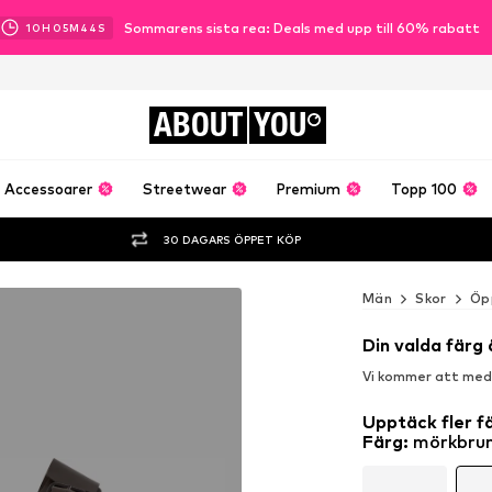
Sommarens sista rea: Deals med upp till 60% rabatt
10
H
05
M
43
S
ABOUT
YOU
Accessoarer
Streetwear
Premium
Topp 100
30 DAGARS ÖPPET KÖP
Män
Skor
Öp
Din valda färg 
Vi kommer att medde
Upptäck fler f
Färg
:
mörkbru