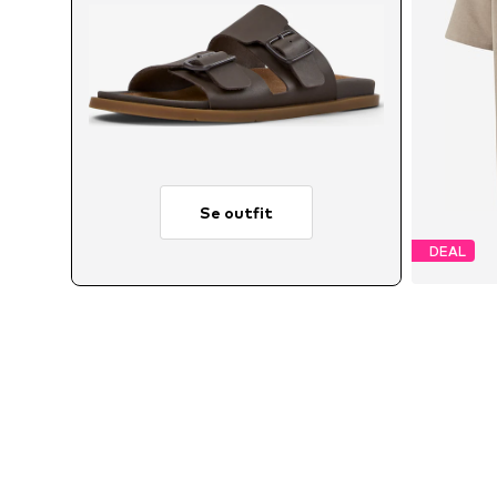
Se outfit
DEAL
Tillg