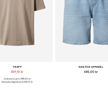
TRAPP
DAN FOX APPAREL
359,10 kr
685,00 kr
Ordinarie pris: 399,00 kr
ängliga storlekar: S, M, L, XL, XXL
Tillgängliga storlekar: 35-3
Senaste lägsta pris:
359,10 kr
Lägg till i varukorgen
Lägg till i varukorge