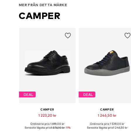
MER FRÅN DETTA MÄRKE
CAMPER
DEAL
DEAL
CAMPER
CAMPER
1 223,20 kr
1 246,50 kr
Ordinarie pris: 1 699,00 kr
Ordinarie pris: 1 539,00 kr
Tillgänglig i många storlekar
Tillgängliga storlekar: 39, 42, 43,
Senaste lägsta pris:
1 376,10 kr
-11%
Senaste lägsta pris:
1 246,50 kr