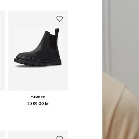
Lägg till i varukorgen
CAMPER
2 389,00 kr
43, 44, 45
Tillgängliga storlekar: 41, 42, 43, 44, 45
Lägg till i varukorgen