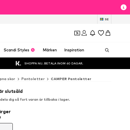
SE
Scandi Styles
Märken
Inspiration
SHOPPA NU. BETALA INOM 60 DAGAR.
pna skor
Pantoletter
CAMPER Pantoletter
är slutsåld
la dig så fort varan är tillbaka i lager.
ärger
n