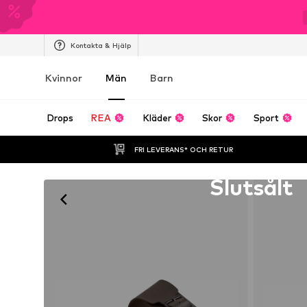
Kontakta & Hjälp
Kvinnor
Män
Barn
Drops
REA
Kläder
Skor
Sport
FRI LEVERANS* OCH RETUR
Tyvärr slutsåld
Slutsålt