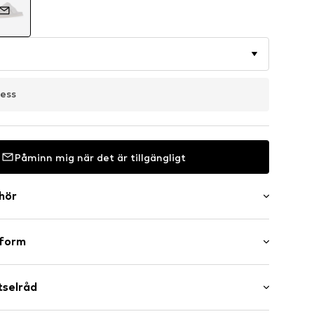
ress
Påminn mig när det är tillgängligt
ehör
er
sform
rm: Vid
ormad fotbädd
tselråd