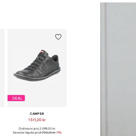
DEAL
CAMPER
1 511,20 kr
Ordinarie pris: 2 099,00 kr
 44, 45, 46
Tillgängliga storlekar: 40, 41, 44
Senaste lägsta pris:
1 700,10 kr
-11%