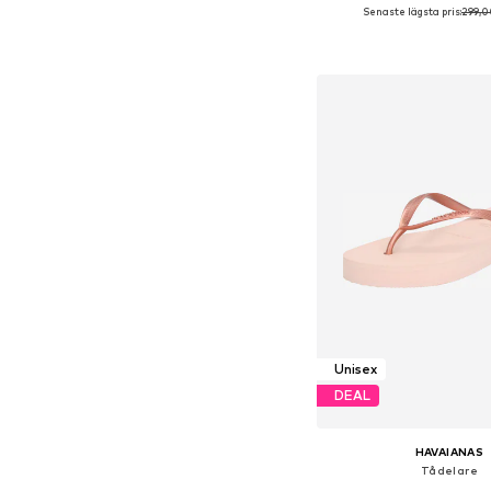
Senaste lägsta pris:
299,0
Lägg till i varu
Unisex
DEAL
HAVAIANAS
Tådelare