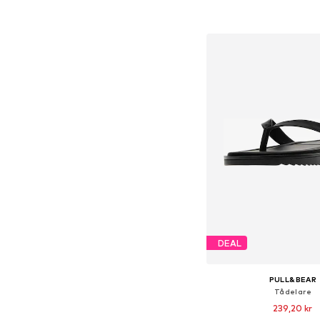
Lägg till i varu
DEAL
PULL&BEAR
Tådelare
239,20 kr