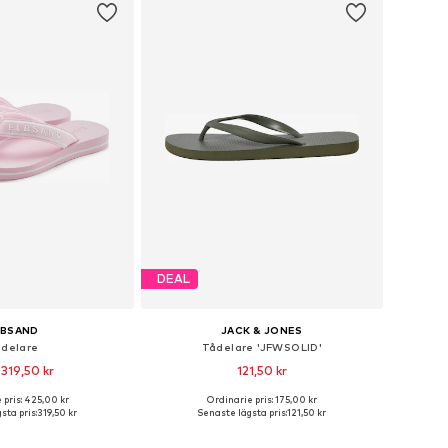
DEAL
LBSAND
JACK & JONES
delare
Tådelare 'JFWSOLID'
 319,50 kr
121,50 kr
 pris: 425,00 kr
Ordinarie pris: 175,00 kr
i många storlekar
Tillgängliga storlekar: 40-41, 42-43, 44-45
sta pris:
319,50 kr
Senaste lägsta pris:
121,50 kr
 i varukorgen
Lägg till i varukorgen