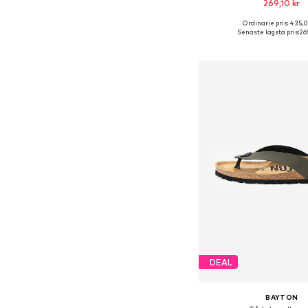
269,10 kr
Ordinarie pris: 435,
Tillgängliga storlekar: 39-4
Senaste lägsta pris:
26
Lägg till i varu
DEAL
BAYTON