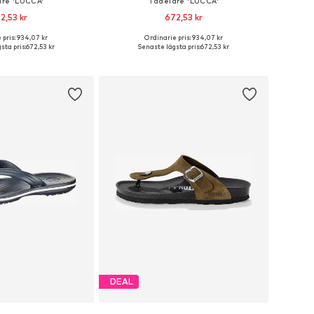
re 'LUCCA'
Tådelare 'LUCCA'
2,53 kr
672,53 kr
 pris: 934,07 kr
Ordinarie pris: 934,07 kr
ekar: 41, 42, 43, 44, 45
Tillgängliga storlekar: 40, 41, 43, 44, 45
sta pris:
672,53 kr
Senaste lägsta pris:
672,53 kr
 i varukorgen
Lägg till i varukorgen
DEAL