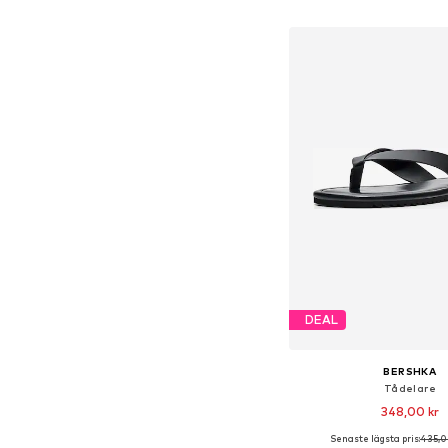
Lägg till i varu
DEAL
BERSHKA
Tådelare
348,00 kr
Senaste lägsta pris:
435,0