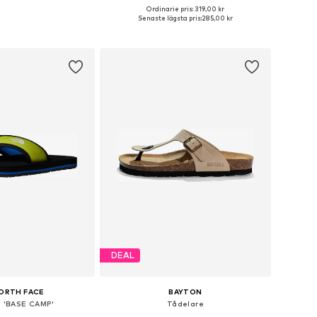
Ordinarie pris: 319,00 kr
orlekar: 35-36, 37-38
Tillgängliga storlekar: 40-41, 42-43
Senaste lägsta pris:
285,00 kr
 i varukorgen
Lägg till i varukorgen
DEAL
ORTH FACE
BAYTON
 'BASE CAMP'
Tådelare