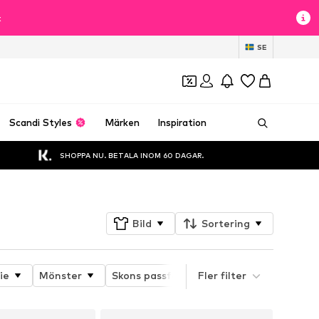
t
SE
Scandi Styles
Märken
Inspiration
SHOPPA NU. BETALA INOM 60 DAGAR.
Bild
Sortering
ie
Mönster
Skons passform
Fler filter
Klackhöjd
Kla