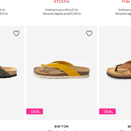
672,53 kr
Från
00 kr
Ordinarie pris: 934,07 kr
Ordinarie
0, 41-42, 43-44
Tillgänglig i många storlekar
Tillgänglig 
9,10 kr
Senaste lägsta pris:
672,53 kr
Senaste läg
korgen
Lägg till i varukorgen
Lägg till
DEAL
DEAL
BAYTON
B