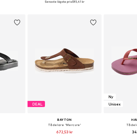
Senaste lägsta pris:
593,41 kr
korgen
Lägg till i varukorgen
Lägg till
Ny
DEAL
Unisex
BAYTON
HA
Tådelare 'Mercure'
Tådela
672,53 kr
34