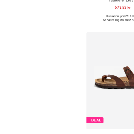
Tådelare 'Lucc
672,53 kr
Ordinarie pris: 934,0
Senaste lägsta pris:
672
Lägg till i varu
DEAL