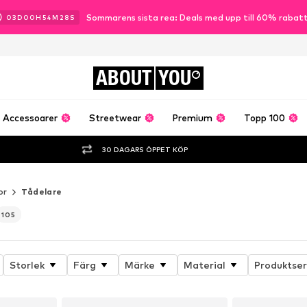
Sommarens sista rea: Deals med upp till 60% rabat
03
D
00
H
54
M
26
S
ABOUT
YOU
Accessoarer
Streetwear
Premium
Topp 100
30 DAGARS ÖPPET KÖP
or
Tådelare
105
Storlek
Färg
Märke
Material
Produktser