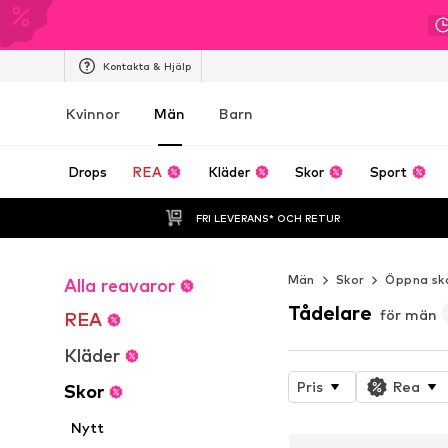
Kontakta & Hjälp
Kvinnor
Män
Barn
Drops
REA
Kläder
Skor
Sport
FRI LEVERANS* OCH RETUR
Män
Skor
Öppna sk
Alla reavaror
Tådelare
för män
REA
Kläder
Pris
Rea
Skor
Nytt