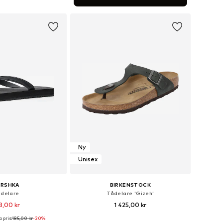
 i varukorgen
Ny
Unisex
ERSHKA
BIRKENSTOCK
delare
Tådelare 'Gizeh'
8,00 kr
1 425,00 kr
 pris:
185,00 kr
-20%
Tillgängliga storlekar: 40, 41, 42, 43, 44, 45
Tillgänglig i många storlekar