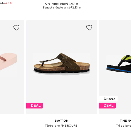
0 kr
-20%
Ordinarie pris: 934,07 kr
Tillgängliga storlekar: 40, 41, 42, 43, 44, 45
Tillgänglig i många storlekar
Tillgängliga st
Senaste lägsta pris:
672,53 kr
korgen
Lägg till i varukorgen
Lägg till
Unisex
DEAL
DEAL
BAYTON
THE N
Tådelare 'MERCURE'
Tådelare