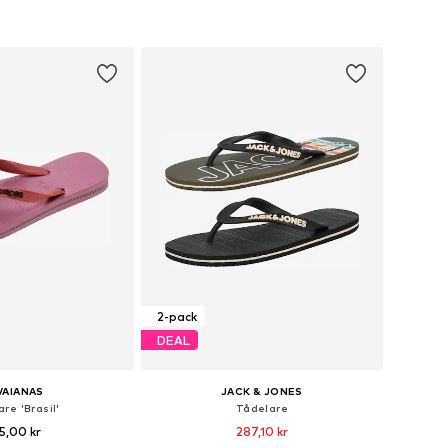
 i varukorgen
Lägg till i varukorgen
2-pack
DEAL
VAIANAS
JACK & JONES
re 'Brasil'
Tådelare
5,00 kr
287,10 kr