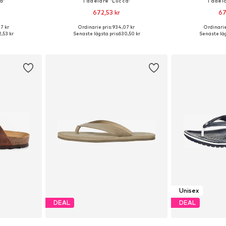
a'
Tådelare 'Lucca'
Tådela
672,53 kr
67
7 kr
Ordinarie pris: 934,07 kr
Ordinarie
Tillgängliga storlekar: 40, 41, 42, 43, 44, 45
Tillgängliga storlekar: 41, 42, 43, 44, 45
Tillgängliga storl
,53 kr
Senaste lägsta pris:
630,50 kr
Senaste läg
korgen
Lägg till i varukorgen
Lägg till
Unisex
DEAL
DEAL