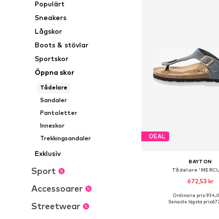
Populärt
Sneakers
Lågskor
Boots & stövlar
Sportskor
Öppna skor
Tådelare
Sandaler
Pantoletter
Inneskor
DEAL
Trekkingsandaler
Exklusiv
BAYTON
Sport
Tådelare 'MERC
672,53 kr
Accessoarer
Ordinarie pris: 934,0
Tillgänglig i många s
Senaste lägsta pris:
672
Streetwear
Lägg till i varu