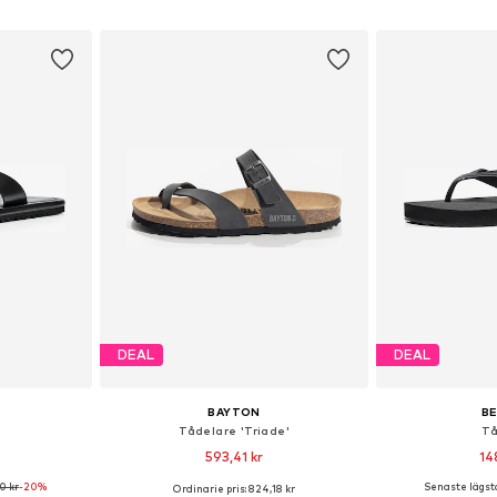
korgen
Lägg till i varukorgen
Lägg till
DEAL
DEAL
BAYTON
B
Tådelare 'Triade'
Tå
593,41 kr
14
0 kr
-20%
Senaste lägsta
Ordinarie pris: 824,18 kr
Tillgängliga storlekar: 40, 41, 42, 43, 44, 45
Tillgänglig i många storlekar