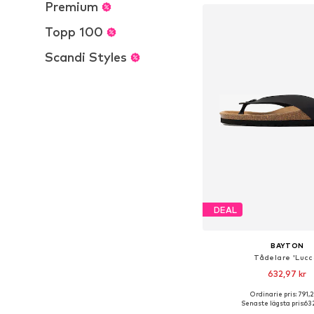
Premium
Topp 100
Scandi Styles
DEAL
BAYTON
Tådelare 'Lucc
632,97 kr
+
2
Ordinarie pris: 791,2
Tillgänglig i många s
Senaste lägsta pris:
632