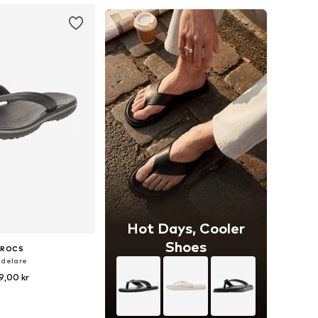
Hot Days, Cooler
Shoes
CROCS
delare
9,00 kr
i många storlekar