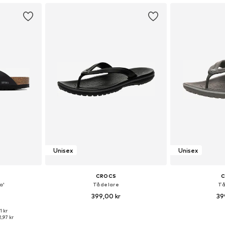
Unisex
Unisex
CROCS
a'
Tådelare
Tå
399,00 kr
39
1 kr
torlekar
Tillgänglig i många storlekar
Tillgänglig 
,97 kr