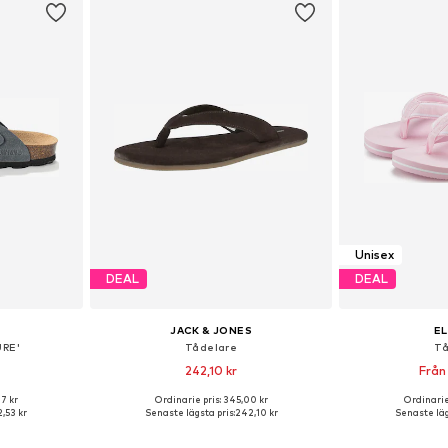
Unisex
DEAL
DEAL
JACK & JONES
E
URE'
Tådelare
Tå
242,10 kr
Från
7 kr
Ordinarie pris: 345,00 kr
Ordinarie
torlekar
Tillgänglig i många storlekar
Tillgänglig 
,53 kr
Senaste lägsta pris:
242,10 kr
Senaste läg
korgen
Lägg till i varukorgen
Lägg till