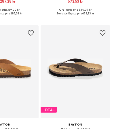
 287,28 kr
672,53 kr
 pris: 399,00 kr
Ordinarie pris: 934,07 kr
i många storlekar
Tillgängliga storlekar: 41, 42, 43, 44, 45, 45,5
sta pris:
287,28 kr
Senaste lägsta pris:
672,53 kr
 i varukorgen
Lägg till i varukorgen
DEAL
AYTON
BAYTON