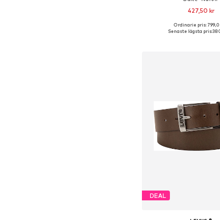
427,50 kr
Ordinarie pris: 799,0
Tillgänglig i många s
Senaste lägsta pris:
380
Lägg till i varu
DEAL