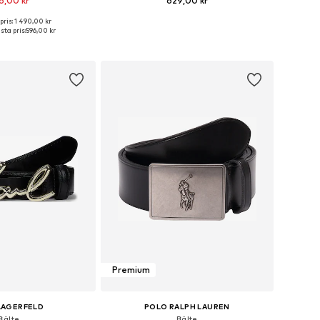
6,00 kr
629,00 kr
pris: 1 490,00 kr
lekar: 85, 90, 95, 100
Tillgänglig i många storlekar
sta pris:
596,00 kr
 i varukorgen
Lägg till i varukorgen
Premium
LAGERFELD
POLO RALPH LAUREN
Bälte
Bälte