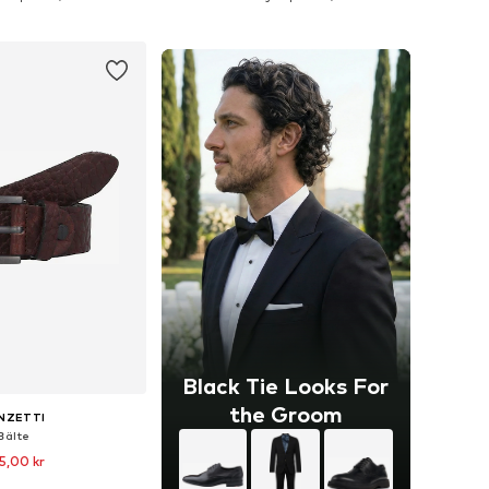
 i varukorgen
Lägg till i varukorgen
Black Tie Looks For
the Groom
NZETTI
Bälte
5,00 kr