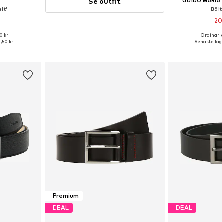
Se outfit
GUIDO MARIA
lt'
Bält
20
0 kr
Ordinarie
torlekar
Tillgängliga st
2,50 kr
Senaste lägs
korgen
Lägg till
Premium
DEAL
DEAL