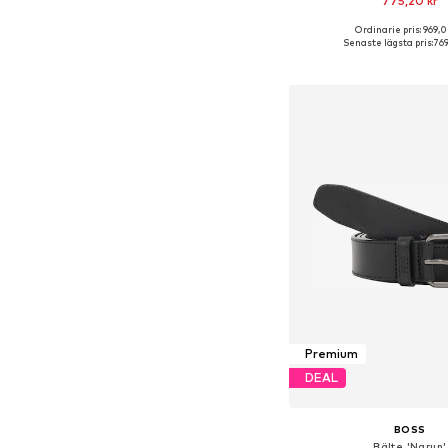
775,20 kr
Ordinarie pris: 969,0
Senaste lägsta pris:
769
Lägg till i varu
Premium
DEAL
BOSS
Bälte 'Narun'