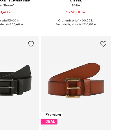
 KRETSCHMER MEN
DIESEL
e 'Bruno'
Bälte
3,40 kr
1 260,00 kr
 pris: 569,00 kr
Ordinarie pris: 1 400,00 kr
orlekar: 90, 95, 100
Tillgängliga storlekar: 75, 80, 85, 100
ta pris:
203,40 kr
Senaste lägsta pris:
1 260,00 kr
 i varukorgen
Lägg till i varukorgen
Premium
DEAL