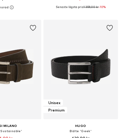
Senaste lägsta pris:
1 359,00 kr
-10%
Tillgängliga storlekar: 80, 85, 90, 95, 100, 105
Tillgängliga storlekar: 80-105
 i varukorgen
Lägg till i varukorgen
Unisex
Premium
I MILANO
HUGO
 Sustainable'
Bälte 'Geek'