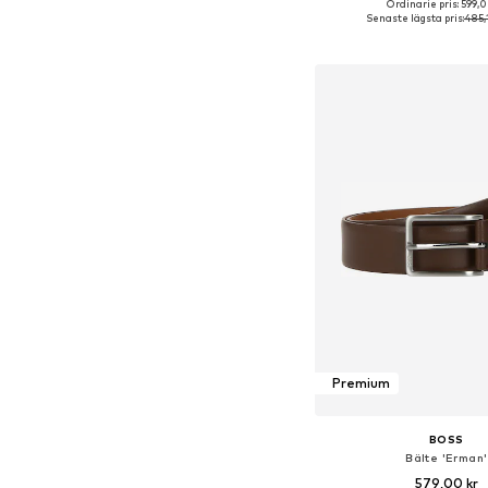
Ordinarie pris: 599,0
Tillgänglig i många s
Senaste lägsta pris:
485,
Lägg till i varu
Premium
BOSS
Bälte 'Erman'
579,00 kr