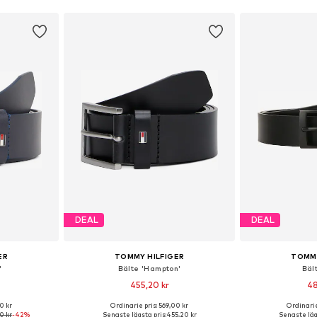
DEAL
DEAL
ER
TOMMY HILFIGER
TOMMY
'
Bälte 'Hampton'
Bäl
455,20 kr
48
0 kr
Ordinarie pris: 569,00 kr
Ordinarie
, 85, 90, 95
Tillgänglig i många storlekar
Tillgänglig 
0 kr
-42%
Senaste lägsta pris:
455,20 kr
Senaste läg