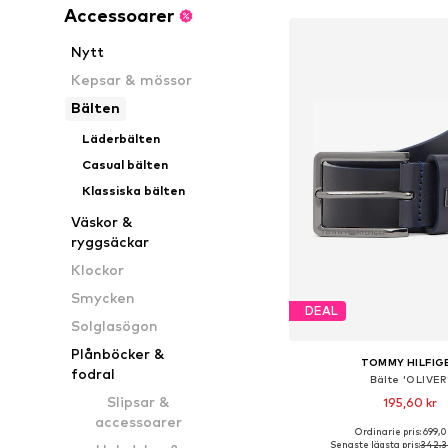
Accessoarer
Nytt
Kepsar & mössor
Bälten
Läderbälten
Casual bälten
Klassiska bälten
Väskor &
ryggsäckar
Klockor
Smycken
DEAL
Solglasögon
Plånböcker &
TOMMY HILFIG
fodral
Bälte 'OLIVER
Slipsar &
195,60 kr
accessoarer
Ordinarie pris: 699,0
Tillgängliga storlekar: 80
Senaste lägsta pris:
342,3