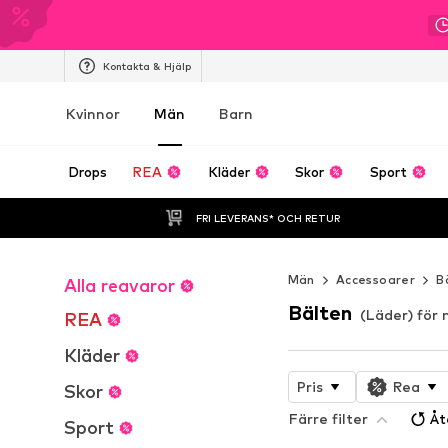
Kontakta & Hjälp
Kvinnor
Män
Barn
Drops
REA
Kläder
Skor
Sport
FRI LEVERANS* OCH RETUR
Män
Accessoarer
B
Alla reavaror
Bälten
(Läder) för
REA
Kläder
Pris
Rea
Skor
Färre filter
Åt
Sport