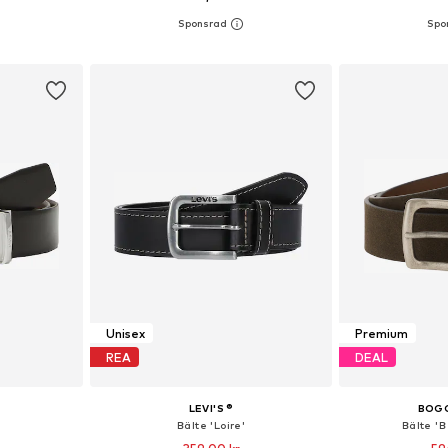
0, 95, 100, 105
Tillgängliga storlekar: 80, 85, 90, 95, 100, 105
korgen
Lägg till i varukorgen
Lägg till
Unisex
Premium
REA
DEAL
LEVI'S ®
BOGG
Bälte 'Loire'
Bälte 'B