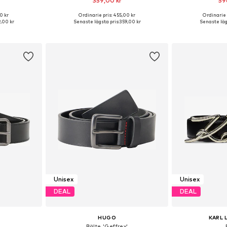
359,00 kr
59
0 kr
Ordinarie pris: 455,00 kr
Ordinarie 
Tillgängliga storlekar: 80, 85, 90, 95, 100, 105
Tillgänglig i många storlekar
Tillgängliga stor
,00 kr
Senaste lägsta pris:
359,00 kr
Senaste läg
korgen
Lägg till i varukorgen
Lägg till
Unisex
Unisex
DEAL
DEAL
HUGO
KARL 
Bälte 'Geffrey'