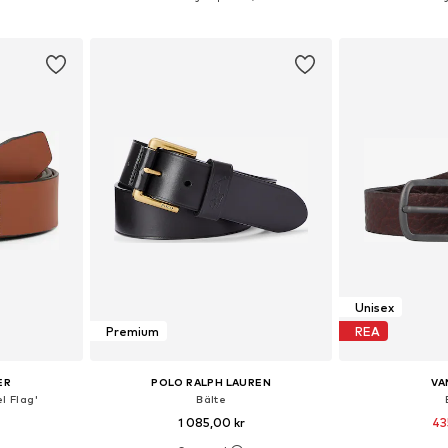
korgen
Lägg till i varukorgen
Lägg till
Unisex
Premium
REA
ER
POLO RALPH LAUREN
VA
l Flag'
Bälte
1 085,00 kr
43