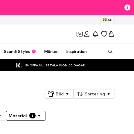
t
SE
Scandi Styles
Märken
Inspiration
SHOPPA NU. BETALA INOM 60 DAGAR.
Bild
Sortering
Material
1