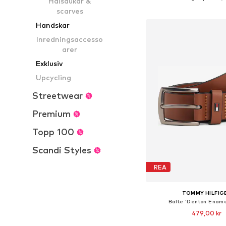
Halsdukar &
Lägg till i varu
scarves
Handskar
Inredningsaccesso
arer
Exklusiv
Upcycling
Streetwear
Premium
Topp 100
Scandi Styles
REA
TOMMY HILFIG
Bälte 'Denton Ename
479,00 kr