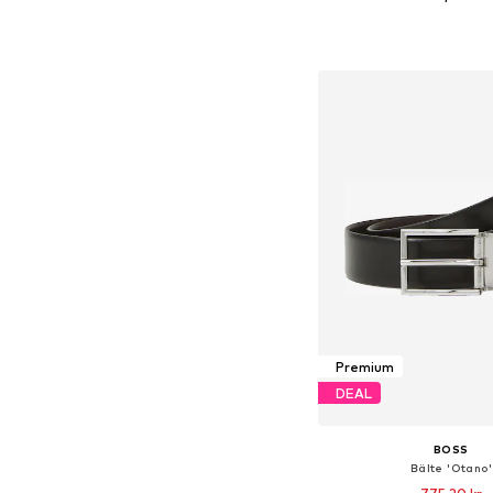
Tillgängliga storlekar: 85, 9
Lägg till i varu
Premium
DEAL
BOSS
Bälte 'Otano'