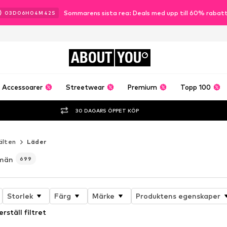
Sommarens sista rea: Deals med upp till 60% rabat
03
D
06
H
04
M
41
S
ABOUT
YOU
Accessoarer
Streetwear
Premium
Topp 100
30 DAGARS ÖPPET KÖP
älten
Läder
 män
699
Storlek
Färg
Märke
Produktens egenskaper
erställ filtret