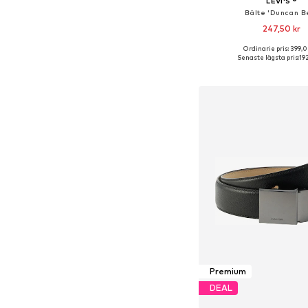
LEVI'S ®
Bälte 'Duncan Be
247,50 kr
+
3
Ordinarie pris: 399,0
Tillgänglig i många s
Senaste lägsta pris:
19
Lägg till i varu
Premium
DEAL