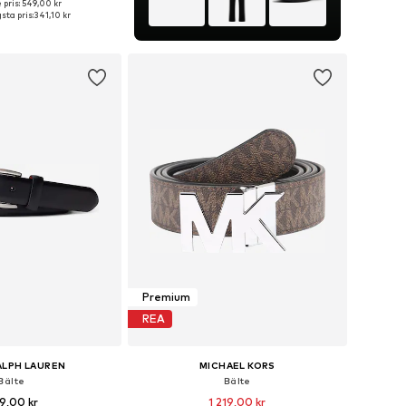
 pris: 549,00 kr
i många storlekar
sta pris:
341,10 kr
 i varukorgen
Premium
REA
ALPH LAUREN
MICHAEL KORS
Bälte
Bälte
9,00 kr
1 219,00 kr