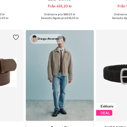
Från 455,20 kr
Från 
0 kr
Ordinarie pris: 569,00 kr
Ordinarie 
torlekar
Tillgänglig i många storlekar
Tillgängliga s
,00 kr
Senaste lägsta pris:
455,00 kr
Senaste läg
korgen
Lägg till i varukorgen
Lägg till
Diego Alvarez
Exklusiv
DEAL