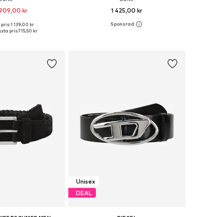
909,00 kr
1 425,00 kr
pris: 1 139,00 kr
torlekar: 75, 85, 95
Tillgängliga storlekar: 80, 85, 95, 100, 105
sta pris:
715,50 kr
 i varukorgen
Lägg till i varukorgen
Unisex
DEAL