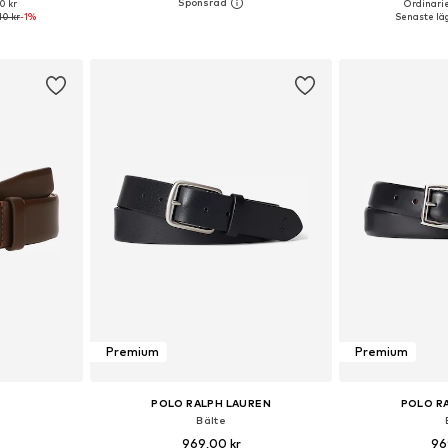
0 kr
Ordinarie
torlekar
Tillgängliga storlekar: 80, 85, 90, 95, 100, 105
Tillgänglig 
10 kr
-1%
Senaste läg
korgen
Lägg till i varukorgen
Lägg till
Premium
Premium
POLO RALPH LAUREN
POLO R
Bälte
969,00 kr
96