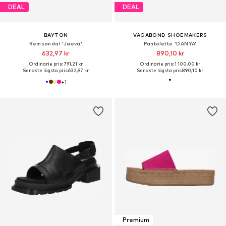
DEAL
DEAL
BAYTON
VAGABOND SHOEMAKERS
Remsandal 'Jaeva'
Pantolette 'DANYA'
632,97 kr
890,10 kr
Ordinarie pris: 791,21 kr
Ordinarie pris: 1 100,00 kr
Senaste lägsta pris:
632,97 kr
Senaste lägsta pris:
890,10 kr
+
1
Premium