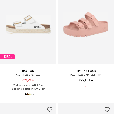
DEAL
BAYTON
BIRKENSTOCK
Pantolette 'Alcee'
Pantolette 'Florida III'
791,21 kr
799,00 kr
Ordinarie pris: 1 098,90 kr
Senaste lägsta pris:
791,21 kr
+
2