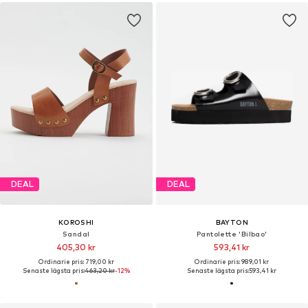
DEAL
DEAL
KOROSHI
BAYTON
Sandal
Pantolette 'Bilbao'
405,30 kr
593,41 kr
Ordinarie pris: 719,00 kr
Ordinarie pris: 989,01 kr
Senaste lägsta pris:
463,20 kr
-12%
Senaste lägsta pris:
593,41 kr