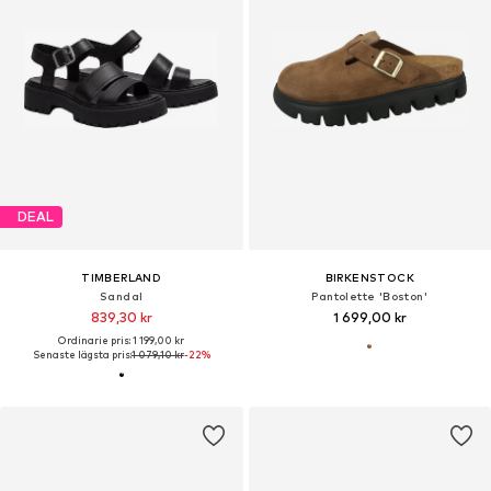
DEAL
TIMBERLAND
BIRKENSTOCK
Sandal
Pantolette 'Boston'
839,30 kr
1 699,00 kr
Ordinarie pris: 1 199,00 kr
Senaste lägsta pris:
1 079,10 kr
-22%