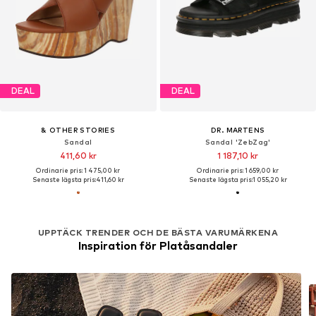
DEAL
DEAL
& OTHER STORIES
DR. MARTENS
Sandal
Sandal 'ZebZag'
411,60 kr
1 187,10 kr
Ordinarie pris: 1 475,00 kr
Ordinarie pris: 1 659,00 kr
Senaste lägsta pris:
411,60 kr
Senaste lägsta pris:
1 055,20 kr
UPPTÄCK TRENDER OCH DE BÄSTA VARUMÄRKENA
Inspiration för Platåsandaler