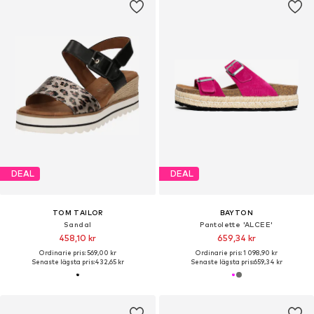
DEAL
DEAL
TOM TAILOR
BAYTON
Sandal
Pantolette 'ALCEE'
458,10 kr
659,34 kr
Ordinarie pris: 569,00 kr
Ordinarie pris: 1 098,90 kr
Senaste lägsta pris:
432,65 kr
Senaste lägsta pris:
659,34 kr