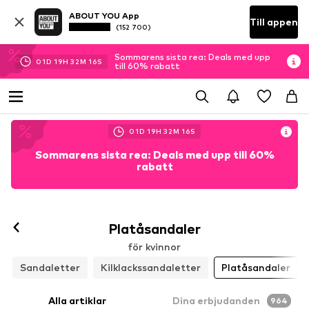
ABOUT YOU App
Till appen
(152 700)
Sommarens sista rea: Deals med upp
01
D
19
H
32
M
13
S
till 60% rabatt
01
D
19
H
32
M
13
S
Sommarens sista rea: Deals med upp till 60%
rabatt
Platåsandaler
för kvinnor
Sandaletter
Kilklackssandaletter
Platåsandaler
Alla artiklar
Dina erbjudanden
964