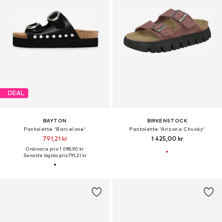
DEAL
BAYTON
BIRKENSTOCK
Pantolette 'Barcelone'
Pantolette 'Arizona Chunky'
791,21 kr
1 425,00 kr
Ordinarie pris: 1 098,90 kr
Senaste lägsta pris:
791,21 kr