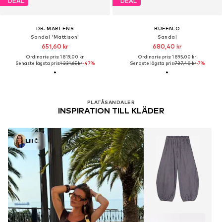
DEAL
DEAL
DR. MARTENS
BUFFALO
Sandal 'Mattison'
Sandal
651,60 kr
680,40 kr
Ordinarie pris: 1 819,00 kr
Ordinarie pris: 1 895,00 kr
Senaste lägsta pris:
1 231,65 kr
-47%
Senaste lägsta pris:
737,40 kr
-7%
PLATÅSANDALER
INSPIRATION TILL KLÄDER
Lili Č.