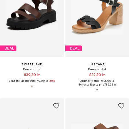
DEAL
DEAL
TIMBERLAND
LASCANA
Remsandal
Remsandal
839,30 kr
832,50 kr
Senaste lägsta pris:
1 199,00 kr
-30%
Ordinarie pris: 1 045,00 kr
Senaste lägsta pris:
786,25 kr