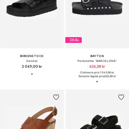
DEAL
BIRKENSTOCK
BAYTON
Sandal
Pantolette 'BARCELONE'
2 049,00 kr
626,38 kr
Ordinarie pris: 1 043,96 kr
Senaste lägsta pris:
626,38 kr