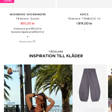
DEAL
VAGABOND SHOEMAKERS
ASICS
Tådelare 'Zaida'
Tådelare 'TRABUCO 14'
855,00 kr
1 819,00 kr
Ordinarie pris: 950,00 kr
Senaste lägsta pris:
855,00 kr
TÅDELARE
INSPIRATION TILL KLÄDER
Lili Č.