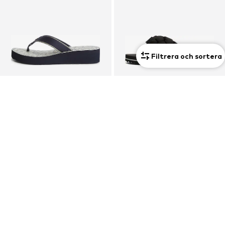
Filtrera och sortera
DEAL
TOMMY HILFIGER
TOMMY JEANS
Tådelare
Tådelare
515,00 kr
463,50 kr
Ordinarie pris: 515,00 kr
Senaste lägsta pris:
409,00 kr