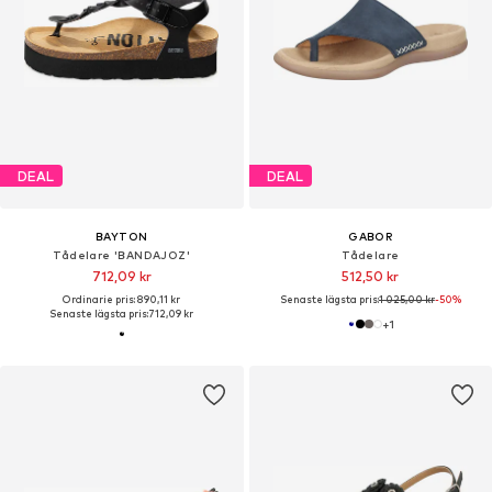
DEAL
DEAL
BAYTON
GABOR
Tådelare 'BANDAJOZ'
Tådelare
712,09 kr
512,50 kr
Ordinarie pris: 890,11 kr
Senaste lägsta pris:
1 025,00 kr
-50%
Senaste lägsta pris:
712,09 kr
+
1