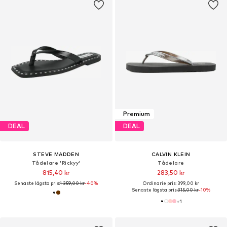
Premium
DEAL
DEAL
STEVE MADDEN
CALVIN KLEIN
Tådelare 'Rickyy'
Tådelare
815,40 kr
283,50 kr
Senaste lägsta pris:
1 359,00 kr
-40%
Ordinarie pris: 399,00 kr
Senaste lägsta pris:
315,00 kr
-10%
+
1