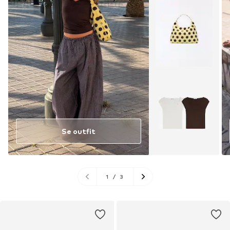
Se outfit
1
/
3