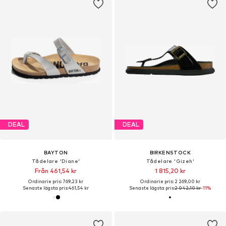
DEAL
DEAL
BAYTON
BIRKENSTOCK
Tådelare 'Diane'
Tådelare 'Gizeh'
Från 461,54 kr
1 815,20 kr
Ordinarie pris: 769,23 kr
Ordinarie pris: 2 269,00 kr
Senaste lägsta pris:
461,54 kr
Senaste lägsta pris:
2 042,10 kr
-11%