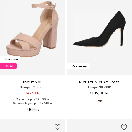
Exklusiv
DEAL
Premium
ABOUT YOU
MICHAEL MICHAEL KORS
Pumps 'Carina'
Pumps 'ELYSE'
242,10 kr
1 819,00 kr
Ordinarie pris: 345,00 kr
Senaste lägsta pris:
242,10 kr
+
2