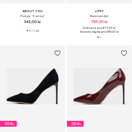
ABOUT YOU
LIPSY
Pumps 'Carina'
Remsandal
345,00 kr
789,30 kr
Ordinarie pris: 877,00 kr
+
2
Senaste lägsta pris:
789,30 kr
DEAL
DEAL