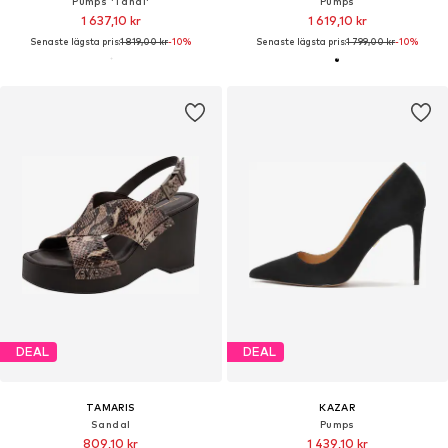
Pumps 'Tandi'
Pumps
1 637,10 kr
1 619,10 kr
Senaste lägsta pris:
1 819,00 kr
-10%
Senaste lägsta pris:
1 799,00 kr
-10%
DEAL
DEAL
TAMARIS
KAZAR
Sandal
Pumps
809,10 kr
1 439,10 kr