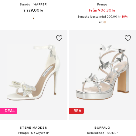
Sandal 'HARPER'
Pumps
2 229,00 kr
Från 906,30 kr
Senaste lägsta pris:
1 007,00 kr
-10%
DEAL
REA
STEVE MADDEN
BUFFALO
Pumps 'Newlywed'
Remsandal 'JUNE'