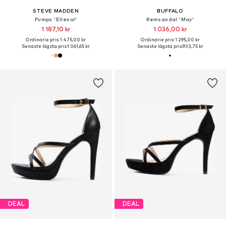
STEVE MADDEN
BUFFALO
Pumps 'Ellenor'
Remsandal 'May'
1 187,10 kr
1 036,00 kr
Ordinarie pris: 1 475,00 kr
Ordinarie pris: 1 295,00 kr
Senaste lägsta pris:
1 061,65 kr
Senaste lägsta pris:
933,75 kr
DEAL
DEAL