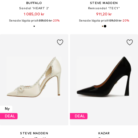
BUFFALO
STEVE MADDEN
Sandal 'HEART 2'
Remsandal 'TECY'
1 085,00 kr
911,20 kr
Senaste lägsta pris:
1 359,00 kr
-20%
Senaste lägsta pris:
1 139,00 kr
-20%
Ny
DEAL
DEAL
STEVE MADDEN
KAZAR