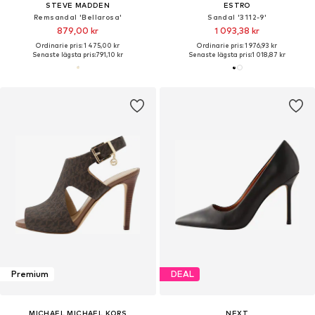
STEVE MADDEN
ESTRO
Remsandal 'Bellarosa'
Sandal '3112-9'
879,00 kr
1 093,38 kr
Ordinarie pris: 1 475,00 kr
Ordinarie pris: 1 976,93 kr
Senaste lägsta pris:
791,10 kr
Senaste lägsta pris:
1 018,87 kr
Premium
DEAL
MICHAEL MICHAEL KORS
NEXT