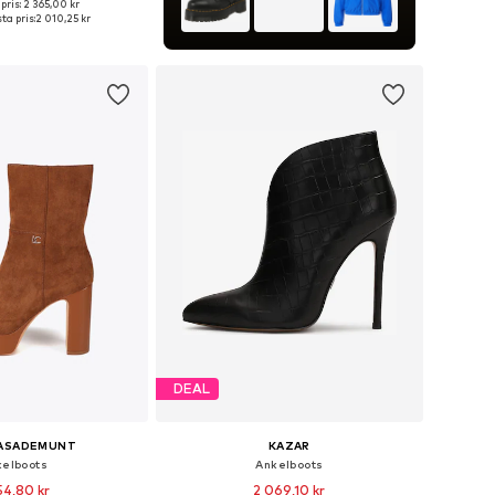
pris: 2 365,00 kr
 storlekar: 38, 39
ta pris:
2 010,25 kr
 i varukorgen
DEAL
CASADEMUNT
KAZAR
kelboots
Ankelboots
54,80 kr
2 069,10 kr