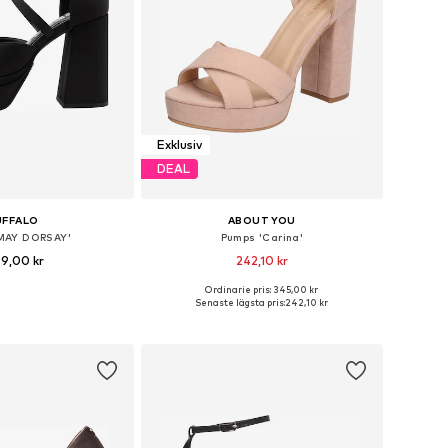
Exklusiv
DEAL
UFFALO
ABOUT YOU
MAY DORSAY'
Pumps 'Carina'
39,00 kr
242,10 kr
+
2
Ordinarie pris: 345,00 kr
i många storlekar
Tillgängliga storlekar: 36, 37, 38, 39, 40, 41
Senaste lägsta pris:
242,10 kr
 i varukorgen
Lägg till i varukorgen