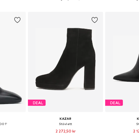
korgen
Lägg till i varukorgen
Lägg till
DEAL
DEAL
KAZAR
6001'
Stövlett
S
2 272,50 kr
2 1