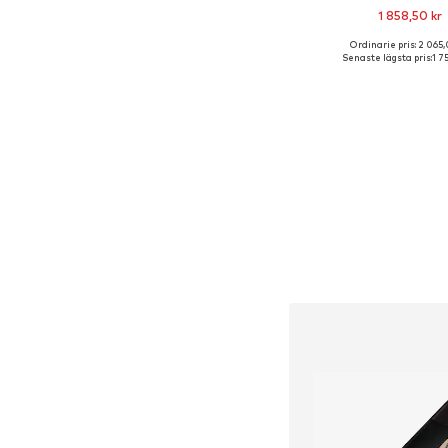
1 858,50 kr
Ordinarie pris: 2 065,
Tillgängliga storlek
Senaste lägsta pris:
1 7
Lägg till i varu