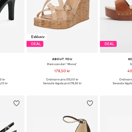
Exklusiv
DEAL
DEAL
ABOUT YOU
K
Remsandal 'Mona'
S
178,50 kr
40
0 kr
Ordinarie pris: 515,00 kr
Ordinarie
, 38, 39, 40, 41
Tillgängliga storlekar: 38, 39, 40, 41
Tillgängliga sto
6,10 kr
Senaste lägsta pris:
178,50 kr
Senaste lägsta
korgen
Lägg till i varukorgen
Lägg till