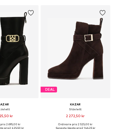
DEAL
KAZAR
KAZAR
tövlett
Stövlett
25,50 kr
2 272,50 kr
pris: 2 695,00 kr
Ordinarie pris: 2 525,00 kr
torlekar: 37, 38, 40
Tillgängliga storlekar: 38, 39, 40
ta pris:
2 425,50 kr
Senaste lägsta pris:
2 146,25 kr