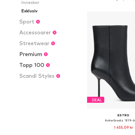
Inneskor
Lägg till i varu
Exklusiv
Sport
Accessoarer
Streetwear
Premium
Topp 100
Scandi Styles
DEAL
ESTRO
Ankelboots '819-
1 455,09 kr