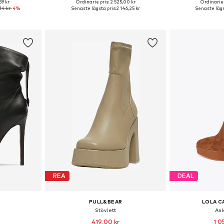
59 kr
Ordinarie pris: 2 525,00 kr
Ordinarie 
, 38, 39, 40
Tillgängliga storlekar: 36, 37, 38
Tillgängliga
14 kr
-4%
Senaste lägsta pris:
2 146,25 kr
Senaste lägs
korgen
Lägg till i varukorgen
Lägg till
REA
DEAL
PULL&BEAR
LOLA 
Stövlett
An
419,00 kr
1 0