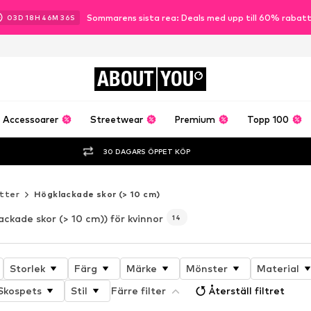
Sommarens sista rea: Deals med upp till 60% rabat
03
D
18
H
46
M
35
S
ABOUT
YOU
Accessoarer
Streetwear
Premium
Topp 100
30 DAGARS ÖPPET KÖP
tter
Högklackade skor (> 10 cm)
ackade skor (> 10 cm)) för kvinnor
14
Storlek
Färg
Märke
Mönster
Material
Skospets
Stil
Färre filter
Återställ filtret