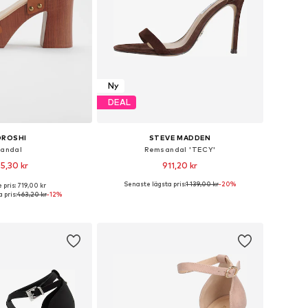
Ny
DEAL
OROSHI
STEVE MADDEN
andal
Remsandal 'TECY'
5,30 kr
911,20 kr
Senaste lägsta pris:
1 139,00 kr
-20%
 pris: 719,00 kr
rlekar: 36, 38, 39, 40
Tillgängliga storlekar: 36, 37, 39, 40, 41
 pris:
463,20 kr
-12%
 i varukorgen
Lägg till i varukorgen