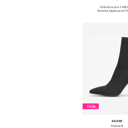
Ordinarie pris: 2 365,
Tillgängliga storlekar
Senaste lägsta pris:
2 0
Lägg till i varu
DEAL
KAZAR
Stövlett