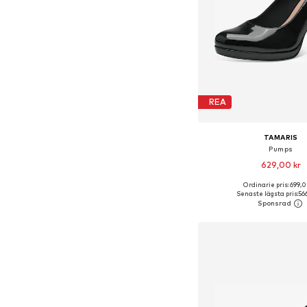
REA
TAMARIS
Pumps
629,00 kr
Ordinarie pris: 699,0
Tillgängliga storlekar: 36, 37
Senaste lägsta pris:
56
Lägg till i varu