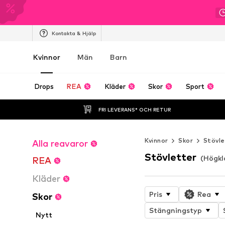
Kontakta & Hjälp
Kvinnor
Män
Barn
Drops
REA
Kläder
Skor
Sport
FRI LEVERANS* OCH RETUR
Kvinnor
Skor
Stövle
Alla reavaror
Stövletter
(Högkl
REA
Kläder
Pris
Rea
Skor
Stängningstyp
Nytt