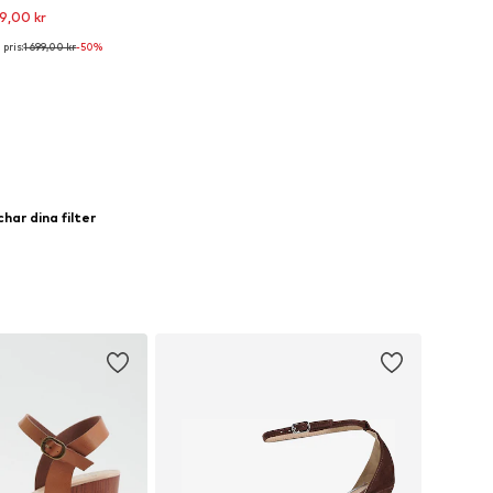
9,00 kr
pris:
1 699,00 kr
-50%
ga storlekar: 41
 i varukorgen
har dina filter