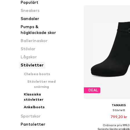
Populärt
Sneakers
Sandaler
Pumps &
högklackade skor
Ballerinaskor
Stövlar
Lågskor
Stövletter
Chelsea boots
Stövletter med
snörning
DEAL
Klassiska
stövletter
TAMARIS
Ankelboots
Stövlett
Sportskor
799,20 kr
Pantoletter
Ordinarie pris: 999,0
Tillgängliga storlekar: 36, 37
Senaste lägsta pris:
849,