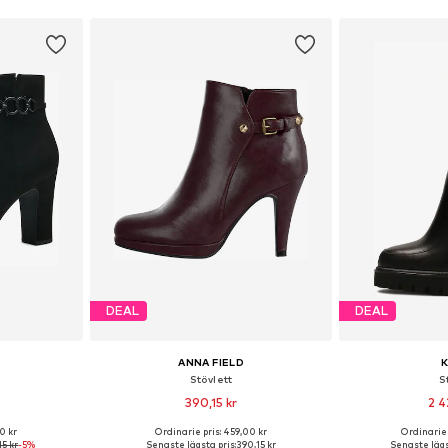
DEAL
DEAL
ANNA FIELD
Stövlett
S
390,15 kr
2 4
0 kr
Ordinarie pris: 459,00 kr
Ordinarie 
, 38, 39, 40, 41
Tillgänglig i många storlekar
Tillgängliga s
15 kr
-5%
Senaste lägsta pris:
390,15 kr
Senaste lägs