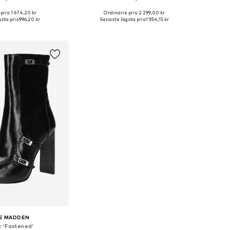
pris: 1 674,20 kr
Ordinarie pris: 2 299,00 kr
ga storlekar: 41
Tillgängliga storlekar: 36
sta pris:
996,20 kr
Senaste lägsta pris:
1 954,15 kr
 i varukorgen
Lägg till i varukorgen
E MADDEN
t 'Fastened'