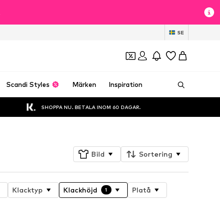
t
SE
Scandi Styles
Märken
Inspiration
SHOPPA NU. BETALA INOM 60 DAGAR.
Bild
Sortering
Klacktyp
Klackhöjd
Platå
1