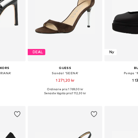
DEAL
Ny
 KORS
GUESS
B
DRIANA'
Sandal 'SEENA'
Pumps '
1 271,20 kr
1 1
Ordinarie pris: 1 769,00 kr
torlekar
Tillgängliga storlekar: 36, 37, 38, 39, 40, 41
Tillgänglig 
Senaste lägsta pris:
1 112,30 kr
korgen
Lägg till i varukorgen
Lägg till