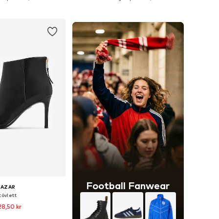
 i varukorgen
Lägg till i varukorgen
Football Fanwear
KAZAR
tövlett
28,50 kr