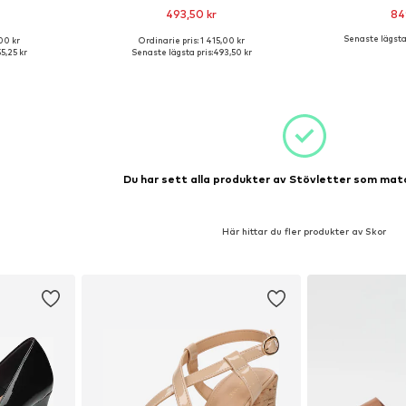
493,50 kr
84
Senaste lägsta 
00 kr
Ordinarie pris: 1 415,00 kr
ar: 39
Tillgängliga storlekar: 37
Tillgängli
55,25 kr
Senaste lägsta pris:
493,50 kr
korgen
Lägg till i varukorgen
Lägg till
Du har sett alla produkter av Stövletter som matc
Här hittar du fler produkter av Skor