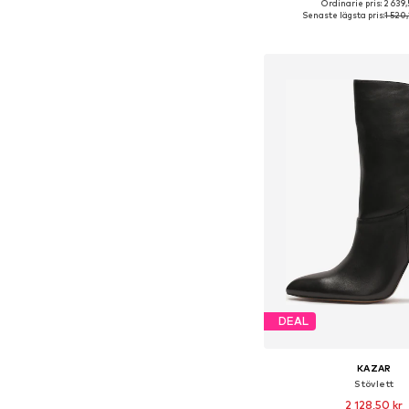
Ordinarie pris: 2 639,
Tillgängliga storlekar: 36
Senaste lägsta pris:
1 520,
Lägg till i varu
DEAL
KAZAR
Stövlett
2 128,50 kr