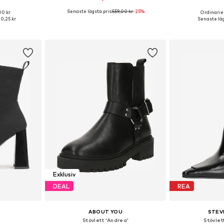
Senaste lägsta pris:
559,00 kr
-25%
00 kr
Ordinarie 
: 38, 40
Tillgängliga storlekar: 41
Tillgängli
10,25 kr
Senaste läg
korgen
Lägg till i varukorgen
Lägg till
Exklusiv
DEAL
REA
ABOUT YOU
STEV
Stövlett 'Andrea'
Stövlet