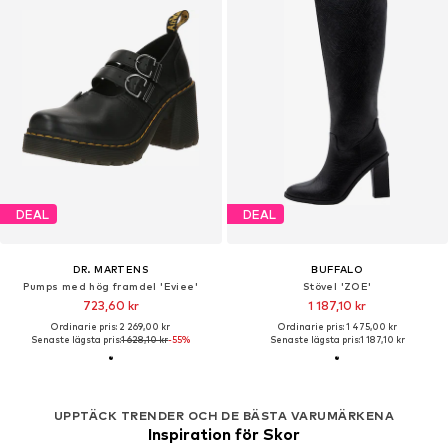
DEAL
DEAL
DR. MARTENS
BUFFALO
Pumps med hög framdel 'Eviee'
Stövel 'ZOE'
723,60 kr
1 187,10 kr
Ordinarie pris: 2 269,00 kr
Ordinarie pris: 1 475,00 kr
Senaste lägsta pris:
1 628,10 kr
-55%
Senaste lägsta pris:
1 187,10 kr
UPPTÄCK TRENDER OCH DE BÄSTA VARUMÄRKENA
Inspiration för Skor