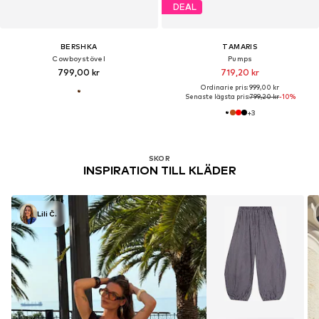
DEAL
BERSHKA
TAMARIS
Cowboystövel
Pumps
799,00 kr
719,20 kr
Ordinarie pris: 999,00 kr
Senaste lägsta pris:
799,20 kr
-10%
+
3
SKOR
INSPIRATION TILL KLÄDER
Lili Č.