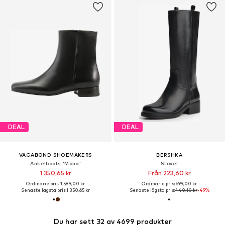
DEAL
DEAL
VAGABOND SHOEMAKERS
BERSHKA
Ankelboots 'Mona'
Stövel
1 350,65 kr
Från 223,60 kr
Ordinarie pris: 1 589,00 kr
Ordinarie pris: 699,00 kr
Senaste lägsta pris:
1 350,65 kr
Senaste lägsta pris:
440,10 kr
-49%
Du har sett 32 av 4699 produkter