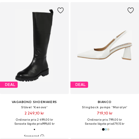
DEAL
DEAL
VAGABOND SHOEMAKERS
BIANCO
Stövel 'Kenova'
Slingback pumps 'Maralyn'
2 249,10 kr
719,10 kr
Ordinarie pris: 2 499,00 kr
Ordinarie pris: 799,00 kr
Senaste lägsta pris:
999,60 kr
Senaste lägsta pris:
679,15 kr