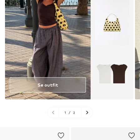
Se outfit
1
/
2