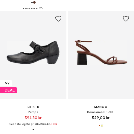
Ny
DEAL
RIEKER
MANGO
Pumps
Remsandal 'RAY'
594,30 kr
549,00 kr
Senaste lägsta pris:
849,00 kr
-30%