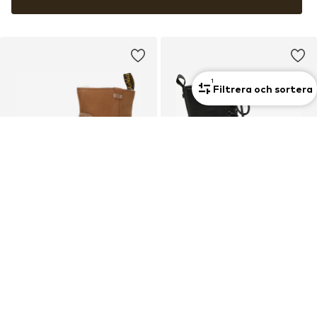
1
Filtrera och sortera
Unisex
DEAL
DEAL
DR. MARTENS
BUFFALO
Boot 'Zebzag Rigger'
Stövlett med snörning 'Zaven'
863,60 kr
Från 815,40 kr
Ordinarie pris: 2 159,00 kr
Ordinarie pris: 1 359,00 kr
Senaste lägsta pris:
687,60 kr
Senaste lägsta pris:
809,00 kr