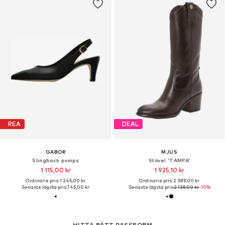
REA
DEAL
GABOR
MJUS
Slingback pumps
Stövel 'TAMPA'
1 115,00 kr
1 925,10 kr
Ordinarie pris: 1 245,00 kr
Ordinarie pris: 2 389,00 kr
Senaste lägsta pris:
745,00 kr
Senaste lägsta pris:
2 139,00 kr
-10%
HITTA RÄTT PASSFORM