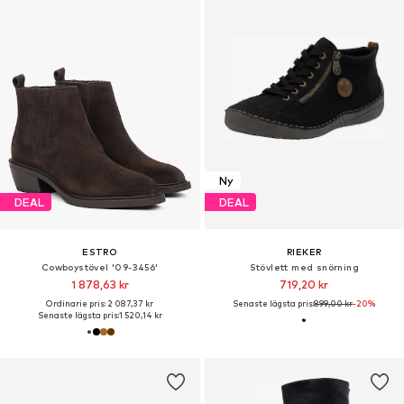
Ny
DEAL
DEAL
ESTRO
RIEKER
Cowboystövel '09-3456'
Stövlett med snörning
1 878,63 kr
719,20 kr
Ordinarie pris: 2 087,37 kr
Senaste lägsta pris:
899,00 kr
-20%
Senaste lägsta pris:
1 520,14 kr