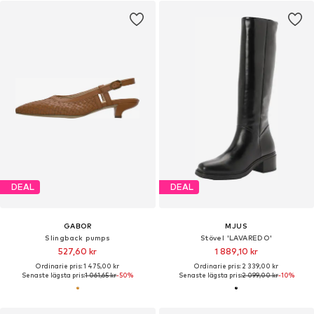
DEAL
DEAL
GABOR
MJUS
Slingback pumps
Stövel 'LAVAREDO'
527,60 kr
1 889,10 kr
Ordinarie pris: 1 475,00 kr
Ordinarie pris: 2 339,00 kr
Senaste lägsta pris:
1 061,65 kr
-50%
Senaste lägsta pris:
2 099,00 kr
-10%